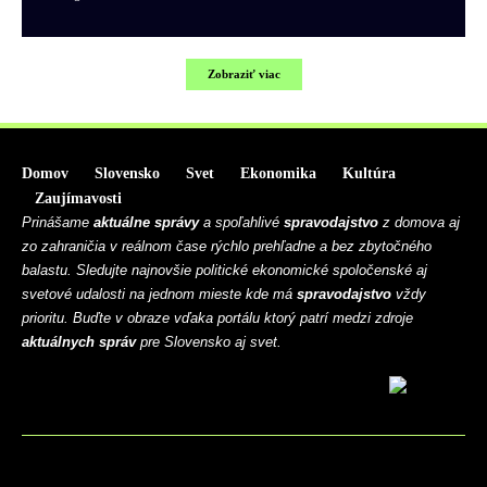
Zobraziť viac
Domov
Slovensko
Svet
Ekonomika
Kultúra
Zaujímavosti
Prinášame
aktuálne správy
a spoľahlivé
spravodajstvo
z domova aj
zo zahraničia v reálnom čase rýchlo prehľadne a bez zbytočného
balastu. Sledujte najnovšie politické ekonomické spoločenské aj
svetové udalosti na jednom mieste kde má
spravodajstvo
vždy
prioritu. Buďte v obraze vďaka portálu ktorý patrí medzi zdroje
aktuálnych správ
pre Slovensko aj svet.
BLOG