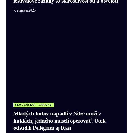
festivalové zážitky so starostlivosťou a osvetou
7. augusta 2026
SLOVENSKO
SPRÁVY
Mladých Indov napadli v Nitre muži v
kuklách, jedného museli operovať. Útok
odsúdili Pellegrini aj Raši