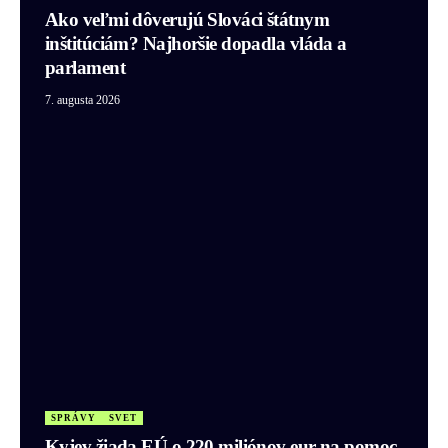
Ako veľmi dôverujú Slováci štátnym
inštitúciám? Najhoršie dopadla vláda a
parlament
7. augusta 2026
SPRÁVY
SVET
Kyjev žiada EÚ o 220 miliónov eur na pomoc