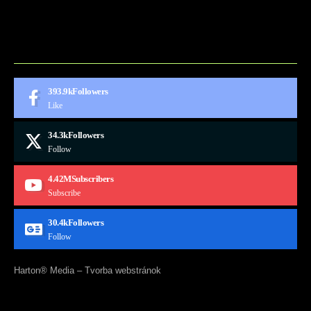
CONTACT
MARKETMINDS HOME
UKÁŽKOVÁ STRÁNKA
393.9k
Followers
Like
34.3k
Followers
Follow
4.42M
Subscribers
Subscribe
30.4k
Followers
Follow
Harton® Media –
Tvorba webstránok