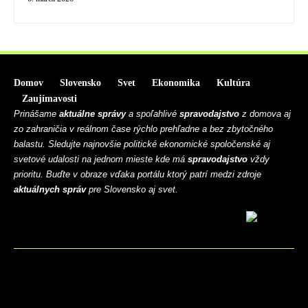
Domov
Slovensko
Svet
Ekonomika
Kultúra
Zaujímavosti
Prinášame
aktuálne správy
a spoľahlivé
spravodajstvo
z domova aj
zo zahraničia v reálnom čase rýchlo prehľadne a bez zbytočného
balastu. Sledujte najnovšie politické ekonomické spoločenské aj
svetové udalosti na jednom mieste kde má
spravodajstvo
vždy
prioritu. Buďte v obraze vďaka portálu ktorý patrí medzi zdroje
aktuálnych správ
pre Slovensko aj svet.
BLOG
CONTACT
MARKETMINDS HOME