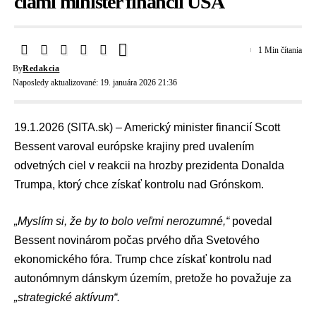
clami minister financií USA
1 Min čítania
By
Redakcia
Naposledy aktualizované: 19. januára 2026 21:36
19.1.2026 (SITA.sk) – Americký minister financií
Scott
Bessent
varoval európske krajiny pred uvalením
odvetných ciel v reakcii na hrozby prezidenta
Donalda
Trumpa
, ktorý chce získať kontrolu nad Grónskom.
„Myslím si, že by to bolo veľmi nerozumné,“
povedal
Bessent novinárom počas prvého dňa Svetového
ekonomického fóra. Trump chce získať kontrolu nad
autonómnym dánskym územím, pretože ho považuje za
„strategické aktívum“.