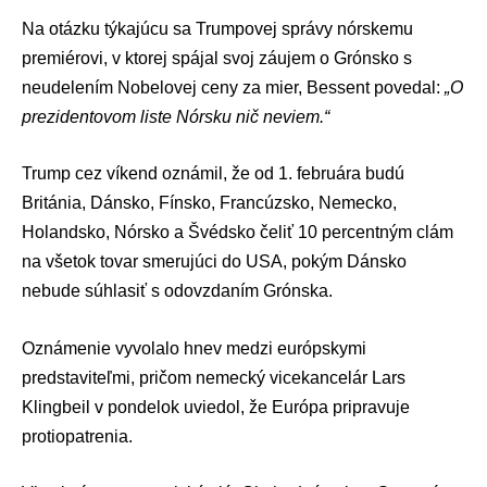
Na otázku týkajúcu sa Trumpovej správy nórskemu
premiérovi, v ktorej spájal svoj záujem o Grónsko s
neudelením Nobelovej ceny za mier, Bessent povedal:
„O
prezidentovom liste Nórsku nič neviem.“
Trump cez víkend oznámil, že od 1. februára budú
Británia, Dánsko, Fínsko, Francúzsko, Nemecko,
Holandsko, Nórsko a Švédsko čeliť 10 percentným clám
na všetok tovar smerujúci do USA, pokým Dánsko
nebude súhlasiť s odovzdaním Grónska.
Oznámenie vyvolalo hnev medzi európskymi
predstaviteľmi, pričom nemecký vicekancelár
Lars
Klingbeil
v pondelok uviedol, že Európa pripravuje
protiopatrenia.