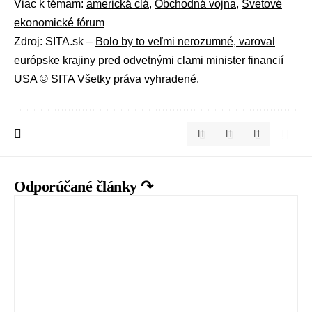
Viac k témam:
americká clá
,
Obchodná vojna
,
Svetové
ekonomické fórum
Zdroj: SITA.sk –
Bolo by to veľmi nerozumné, varoval
európske krajiny pred odvetnými clami minister financií
USA
© SITA Všetky práva vyhradené.
Odporúčané články ↷