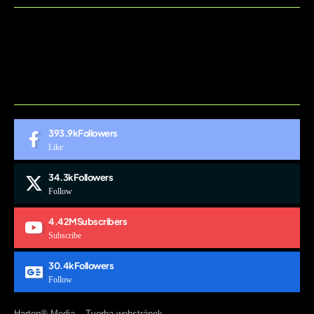
BLOG
CONTACT
MARKETMINDS HOME
UKÁŽKOVÁ STRÁNKA
393.9k
Followers
Like
34.3k
Followers
Follow
4.42M
Subscribers
Subscribe
30.4k
Followers
Follow
Harton® Media –
Tvorba webstránok