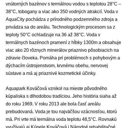
vnútorných bazénov s termálnou vodou s teplotou 28°C –
38°C, tobogany a viac ako 350 vodných atrakcií. Voda v
AquaCity pochádza z prírodného podzemného zdroja a
privádza sa do areálu. Technologickým procesom sa z
teploty 50°C ochladzuje na 36 až 38°C. Voda v
termálnych bazénoch pramení z hĺbky 1300m a obsahuje
viac ako 20 rôznych minerálov priaznivo pôsobiacich na
zdravie človeka. Pomáha pri problémoch s pohybovým a
dýchacím ústrojenstvom, krvnému obehu, nervovej
sústave a má aj priaznivé kozmetické účinky.
Aquapark Kováčová vznikol na mieste pôvodného
kúpaliska s dlhodobou tradíciou. Jeho história siaha až
do roku 1969. V roku 2013 ale bola časť areálu
prebudovaná. Voda je tou najväčšou vzácnosťou, ktorú
má. Pri vrte má termálna voda teplotu 48,5°C. Rovnakú
využívajú aj Kúpele Kováčová i Národné rehabilitačné