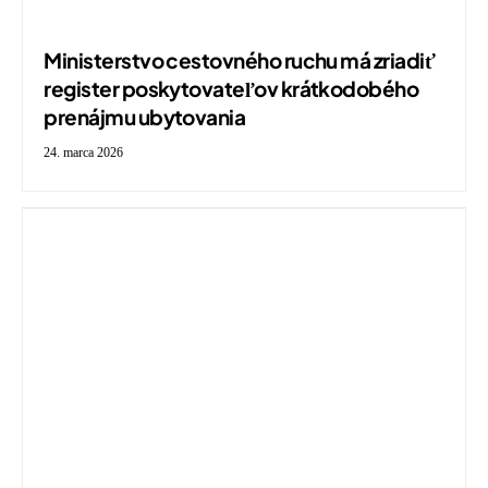
Ministerstvo cestovného ruchu má zriadiť
register poskytovateľov krátkodobého
prenájmu ubytovania
24. marca 2026