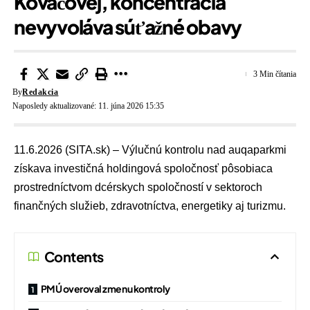
Kováčovej, koncentrácia
nevyvoláva súťažné obavy
3 Min čítania
By
Redakcia
Naposledy aktualizované: 11. júna 2026 15:35
11.6.2026 (SITA.sk) – Výlučnú kontrolu nad auqaparkmi
získava investičná holdingová spoločnosť pôsobiaca
prostredníctvom dcérskych spoločností v sektoroch
finančných služieb, zdravotníctva, energetiky aj turizmu.
Contents
PMÚ overoval zmenu kontroly