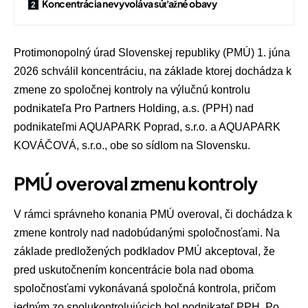
Koncentrácia nevyvoláva súťažné obavy
Protimonopolný úrad Slovenskej republiky (PMÚ)
1. júna
2026 schválil koncentráciu, na základe ktorej dochádza k
zmene zo spoločnej kontroly na výlučnú kontrolu
podnikateľa Pro Partners Holding, a.s. (PPH) nad
podnikateľmi
AQUAPARK Poprad, s.r.o.
a AQUAPARK
KOVÁČOVÁ, s.r.o., obe so sídlom na Slovensku.
PMÚ overoval zmenu kontroly
V rámci správneho konania PMÚ overoval, či dochádza k
zmene kontroly nad nadobúdanými spoločnosťami. Na
základe predložených podkladov PMÚ akceptoval, že
pred uskutočnením koncentrácie bola nad oboma
spoločnosťami vykonávaná spoločná kontrola, pričom
jedným zo spolukontrolujúcich bol podnikateľ PPH. Po