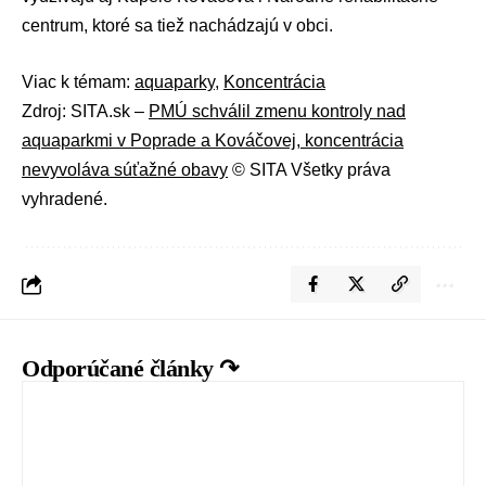
centrum, ktoré sa tiež nachádzajú v obci.
Viac k témam:
aquaparky
,
Koncentrácia
Zdroj: SITA.sk –
PMÚ schválil zmenu kontroly nad
aquaparkmi v Poprade a Kováčovej, koncentrácia
nevyvoláva súťažné obavy
© SITA Všetky práva
vyhradené.
Odporúčané články ↷