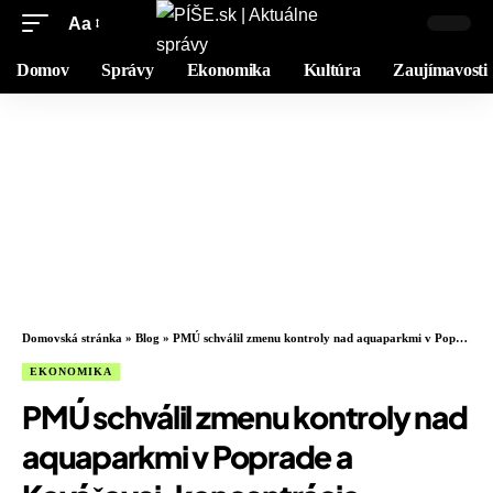
Aa
Domov
Správy
Ekonomika
Kultúra
Zaujímavosti
Domovská stránka
»
Blog
»
PMÚ schválil zmenu kontroly nad aquaparkmi v Poprade a Kováčovej, koncentrácia nevyvoláva súťažné obavy
EKONOMIKA
PMÚ schválil zmenu kontroly nad
aquaparkmi v Poprade a