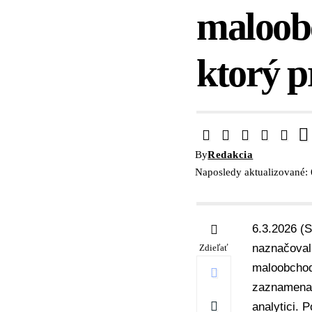
maloobc
ktorý p
By
Redakcia
Naposledy aktualizované: 
6.3.2026 (
naznačovali
Zdieľať
maloobchodu
zaznamenal
analytici. 