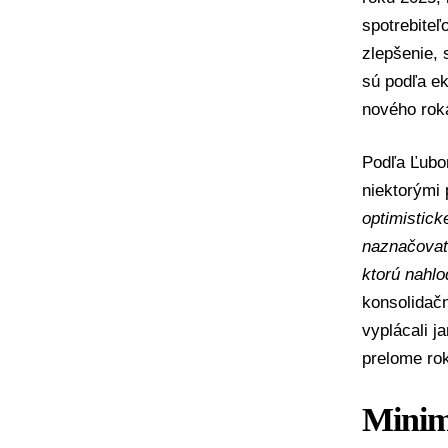
spotrebiteľ
zlepšenie, 
sú podľa ek
nového roka
Podľa
Ľubo
niektorými 
optimistick
naznačovať 
ktorú nahlo
konsolidačn
vyplácali j
prelome ro
Minim