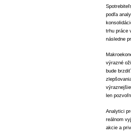
Spotrebiteľ
podľa analy
konsolidáci
trhu práce 
následne pr
Makroekono
výrazné ož
bude brzdiť
zlepšovani
výraznejši
len pozvoľn
Analytici p
reálnom vyj
akcie a pri