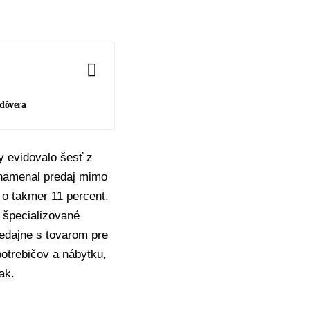
 dôvera
y evidovalo šesť z
znamenal predaj mimo
 o takmer 11 percent.
j špecializované
predajne s tovarom pre
otrebičov a nábytku,
ak.