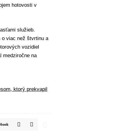
bjem hotovosti v
asťami služieb.
o viac než štvrtinu a
otorových vozidiel
al medziročne na
som, ktorý prekvapil
ebook