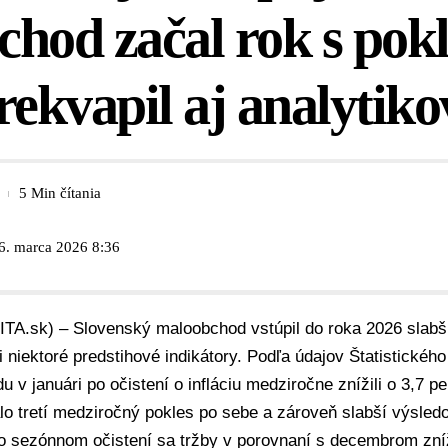
hod začal rok s pok
rekvapil aj analytiko
5 Min čítania
6. marca 2026 8:36
SITA.sk) – Slovenský maloobchod vstúpil do roka 2026 sla
 niektoré predstihové indikátory. Podľa údajov
Štatistickéh
 v januári po očistení o infláciu medziročne znížili o 3,7 p
o tretí medziročný pokles po sebe a zároveň slabší výsledo
Po sezónnom očistení sa tržby v porovnaní s decembrom zníži