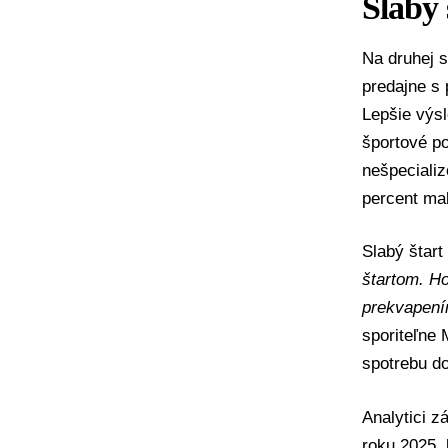
Slabý 
Na druhej s
predajne s 
Lepšie výsl
športové po
nešpecializ
percent ma
Slabý štart 
štartom. Ho
prekvapením
sporiteľne
spotrebu do
Analytici 
roku 2025, 