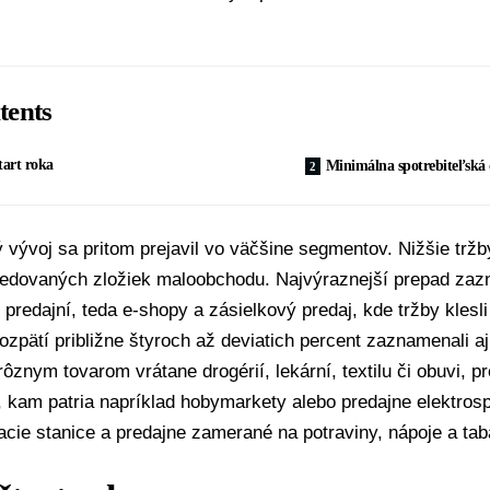
tents
tart roka
Minimálna spotrebiteľská
 vývoj sa pritom prejavil vo väčšine segmentov. Nižšie tržb
sledovaných zložiek maloobchodu. Najvýraznejší prepad za
redajní, teda e-shopy a zásielkový predaj, kde tržby klesli
ozpätí približne štyroch až deviatich percent zaznamenali a
rôznym tovarom vrátane drogérií, lekární, textilu či obuvi, 
kam patria napríklad hobymarkety alebo predajne elektrosp
acie stanice a predajne zamerané na potraviny, nápoje a tab