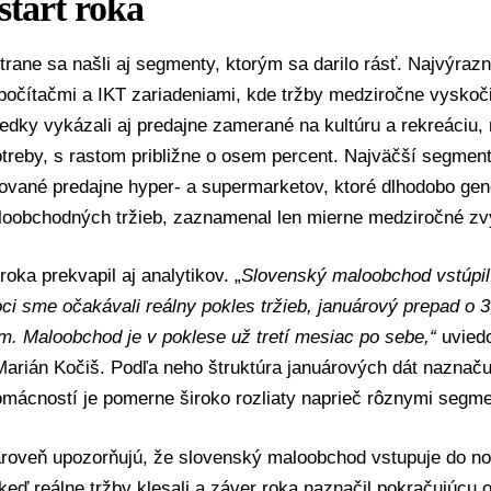
štart roka
trane sa našli aj segmenty, ktorým sa darilo rásť. Najvýraz
počítačmi a IKT zariadeniami, kde tržby medziročne vyskočil
edky vykázali aj predajne zamerané na kultúru a rekreáciu, 
treby, s rastom približne o osem percent. Najväčší segment
ované predajne hyper- a supermarketov, ktoré dlhodobo gene
loobchodných tržieb, zaznamenal len mierne medziročné zvý
roka prekvapil aj analytikov. „
Slovenský maloobchod vstúpil
ci sme očakávali reálny pokles tržieb, januárový prepad o 
. Maloobchod je v poklese už tretí mesiac po sebe,“
uviedo
Marián Kočiš
. Podľa neho štruktúra januárových dát naznačuj
mácností je pomerne široko rozliaty naprieč rôznymi segme
zároveň upozorňujú, že slovenský maloobchod vstupuje do n
keď reálne tržby klesali a záver roka naznačil pokračujúcu 