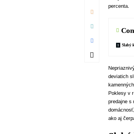
percenta.
Con
Slabý š
Nepriaznivý
deviatich 
kamenných p
Poklesy v r
predajne s 
domácnosť, 
ako aj čerp