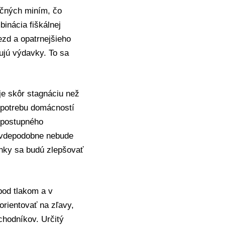
ročných miním, čo
inácia fiškálnej
ezd a opatrnejšieho
ujú výdavky. To sa
je skôr stagnáciu než
spotrebu domácností
a postupného
ravdepodobne nebude
nky sa budú zlepšovať
pod tlakom a v
rientovať na zľavy,
chodníkov. Určitý