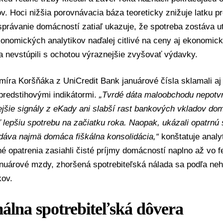
ov. Hoci nižšia porovnávacia báza teoreticky znižuje latku 
správanie domácností zatiaľ ukazuje, že spotreba zostáva 
onomických analytikov naďalej citlivé na ceny aj ekonomick
 nevstúpili s ochotou výraznejšie zvyšovať výdavky.
míra Koršňáka
z
UniCredit Bank
januárové čísla sklamali aj
predstihovými indikátormi.
„Tvrdé dáta maloobchodu nepotvrd
ejšie signály z eKady ani slabší rast bankových vkladov dom
lepšiu spotrebu na začiatku roka. Naopak, ukázali opatrnú
dáva najmä domáca fiškálna konsolidácia,“
konštatuje analy
é opatrenia zasiahli čisté príjmy domácností naplno až vo f
anuárové mzdy, zhoršená spotrebiteľská nálada sa podľa neh
kov.
álna spotrebiteľská dôvera