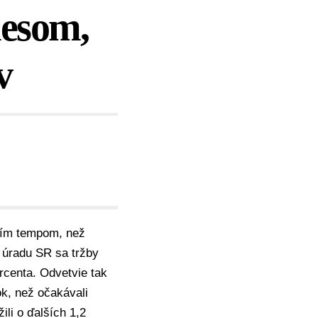
lesom,
v
bším tempom, než
o úradu SR
sa tržby
ercenta. Odvetvie tak
k, než očakávali
li o ďalších 1,2