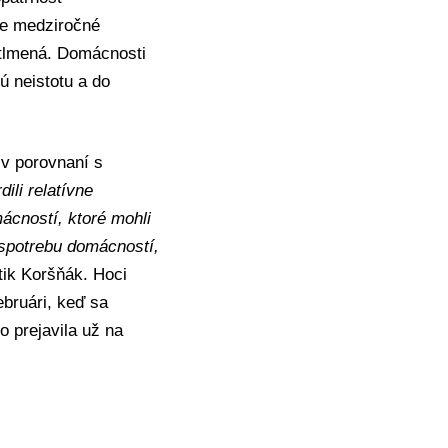
pre medziročné
utlmená. Domácnosti
ú neistotu a do
 v porovnaní s
ili relatívne
ácností, ktoré mohli
 spotrebu domácností,
tik Koršňák. Hoci
ebruári, keď sa
o prejavila už na