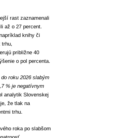
nejší rast zaznamenali
i až o 27 percent.
napríklad knihy či
 trhu,
rujú približne 40
šenie o pol percenta.
 do roku 2026 slabým
3,7 % je negatívnym
l analytik
Slovenskej
e, že tlak na
ntmi trhu.
ového roka po slabšom
opatrnosť