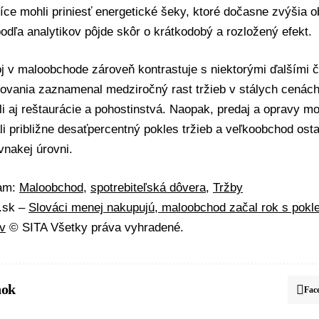
íce mohli priniesť energetické šeky, ktoré dočasne zvýšia o
odľa analytikov pôjde skôr o krátkodobý a rozložený efekt.
j v maloobchode zároveň kontrastuje s niektorými ďalšími č
ovania zaznamenal medziročný rast tržieb v stálych cenách 
li aj reštaurácie a pohostinstvá. Naopak, predaj a opravy m
 približne desaťpercentný pokles tržieb a veľkoobchod ost
ovnakej úrovni.
mam:
Maloobchod
,
spotrebiteľská dôvera
,
Tržby
A.sk –
Slováci menej nakupujú, maloobchod začal rok s pokle
ov
© SITA Všetky práva vyhradené.
nok
Fac