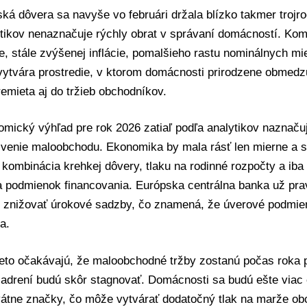
ská dôvera sa navyše vo februári držala blízko takmer troj
tikov nenaznačuje rýchly obrat v správaní domácností. Komb
e, stále zvýšenej inflácie, pomalšieho rastu nominálnych mi
vytvára prostredie, v ktorom domácnosti prirodzene obmedz
emieta aj do tržieb obchodníkov.
mický výhľad pre rok 2026 zatiaľ podľa analytikov naznaču
ivenie maloobchodu. Ekonomika by mala rásť len mierne a 
 kombinácia krehkej dôvery, tlaku na rodinné rozpočty a ib
a podmienok financovania. Európska centrálna banka už p
e znižovať úrokové sadzby, čo znamená, že úverové podmie
a.
reto očakávajú, že maloobchodné tržby zostanú počas roka 
adrení budú skôr stagnovať. Domácnosti sa budú ešte viac o
vátne značky, čo môže vytvárať dodatočný tlak na marže ob