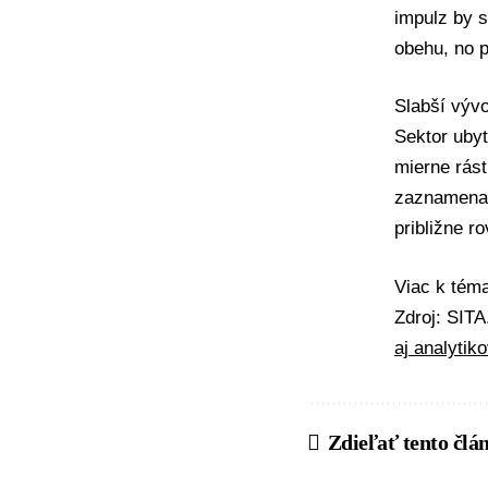
impulz by s
obehu, no p
Slabší vývo
Sektor ubyt
mierne rást
zaznamenali
približne r
Viac k té
Zdroj: SIT
aj analytik
Zdieľať tento člá