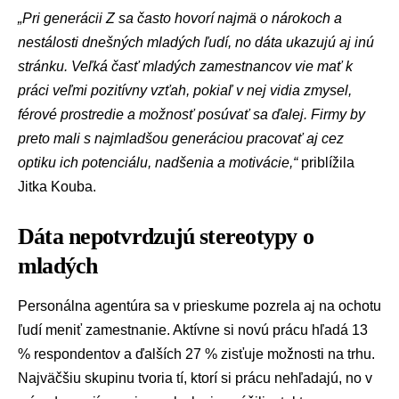
„Pri generácii Z sa často hovorí najmä o nárokoch a
nestálosti dnešných mladých ľudí, no dáta ukazujú aj inú
stránku. Veľká časť mladých zamestnancov vie mať k
práci veľmi pozitívny vzťah, pokiaľ v nej vidia zmysel,
férové prostredie a možnosť posúvať sa ďalej. Firmy by
preto mali s najmladšou generáciou pracovať aj cez
optiku ich potenciálu, nadšenia a motivácie,“
priblížila
Jitka Kouba.
Dáta nepotvrdzujú stereotypy o
mladých
Personálna agentúra sa v prieskume pozrela aj na ochotu
ľudí meniť zamestnanie. Aktívne si novú prácu hľadá 13
% respondentov a ďalších 27 % zisťuje možnosti na trhu.
Najväčšiu skupinu tvoria tí, ktorí si prácu nehľadajú, no v