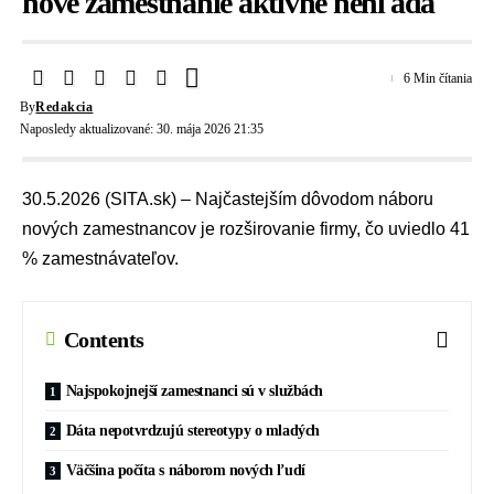
nové zamestnanie aktívne nehľadá
6 Min čítania
By
Redakcia
Naposledy aktualizované: 30. mája 2026 21:35
30.5.2026 (SITA.sk) – Najčastejším dôvodom náboru
nových zamestnancov je rozširovanie firmy, čo uviedlo 41
% zamestnávateľov.
Contents
Najspokojnejší zamestnanci sú v službách
Dáta nepotvrdzujú stereotypy o mladých
Väčšina počíta s náborom nových ľudí