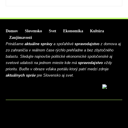
Domov
Slovensko
Svet
Ekonomika
Kultúra
Zaujímavosti
Prinášame
aktuálne správy
a spoľahlivé
spravodajstvo
z domova aj
zo zahraničia v reálnom čase rýchlo prehľadne a bez zbytočného
balastu. Sledujte najnovšie politické ekonomické spoločenské aj
svetové udalosti na jednom mieste kde má
spravodajstvo
vždy
prioritu. Buďte v obraze vďaka portálu ktorý patrí medzi zdroje
aktuálnych správ
pre Slovensko aj svet.
BLOG
CONTACT
MARKETMINDS HOME