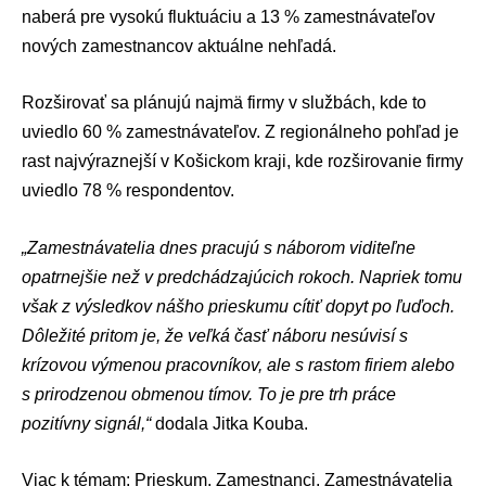
naberá pre vysokú fluktuáciu a 13 % zamestnávateľov
nových zamestnancov aktuálne nehľadá.
Rozširovať sa plánujú najmä firmy v službách, kde to
uviedlo 60 % zamestnávateľov. Z regionálneho pohľad je
rast najvýraznejší v Košickom kraji, kde rozširovanie firmy
uviedlo 78 % respondentov.
„Zamestnávatelia dnes pracujú s náborom viditeľne
opatrnejšie než v predchádzajúcich rokoch. Napriek tomu
však z výsledkov nášho prieskumu cítiť dopyt po ľuďoch.
Dôležité pritom je, že veľká časť náboru nesúvisí s
krízovou výmenou pracovníkov, ale s rastom firiem alebo
s prirodzenou obmenou tímov. To je pre trh práce
pozitívny signál,“
dodala Jitka Kouba.
Viac k témam:
Prieskum
,
Zamestnanci
,
Zamestnávatelia