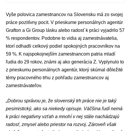
Vyše polovica zamestnancov na Slovensku má zo svojej
práce pozitívny pocit. V prieskume personálnych agentúr
Grafton
a
Gi Group
lásku alebo radosť k práci vyjadrilo 57
% respondentov. Podobne to vidia aj zamestnávatelia,
ktorí odhadli celkový podiel spokojných pracovníkov na
59 %. K najspokojnejším zamestnancom patria mladí
ľudia do 29 rokov, známi aj ako generácia Z. Vyplynulo to
z prieskumu personálnych agentúr, ktorý skúmal dôležité
témy pracovného trhu z pohľadu zamestnancov aj
zamestnávateľov.
„Dobrou správou je, že slovenský trh práce nie je taký
pesimistický, ako sa niekedy opisuje. Väčšina ľudí nemá
k práci negatívny vzťah a mnohí v nej stále nachádzajú
radosť, zmysel alebo priestor na rozvoj. Zároveň však