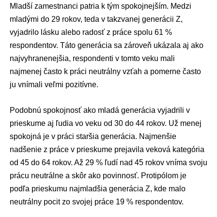
Mladší zamestnanci patria k tým spokojnejším. Medzi
mladými do 29 rokov, teda v takzvanej generácii Z,
vyjadrilo lásku alebo radosť z práce spolu 61 %
respondentov. Táto generácia sa zároveň ukázala aj ako
najvyhranenejšia, respondenti v tomto veku mali
najmenej často k práci neutrálny vzťah a pomerne často
ju vnímali veľmi pozitívne.
Podobnú spokojnosť ako mladá generácia vyjadrili v
prieskume aj ľudia vo veku od 30 do 44 rokov. Už menej
spokojná je v práci staršia generácia. Najmenšie
nadšenie z práce v prieskume prejavila veková kategória
od 45 do 64 rokov. Až 29 % ľudí nad 45 rokov vníma svoju
prácu neutrálne a skôr ako povinnosť. Protipólom je
podľa prieskumu najmladšia generácia Z, kde malo
neutrálny pocit zo svojej práce 19 % respondentov.