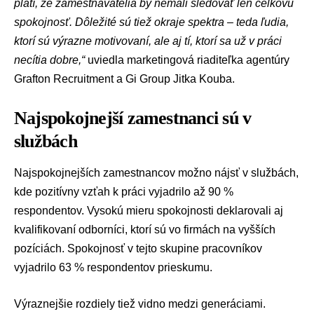
platí, že zamestnávatelia by nemali sledovať len celkovú
spokojnosť. Dôležité sú tiež okraje spektra – teda ľudia,
ktorí sú výrazne motivovaní, ale aj tí, ktorí sa už v práci
necítia dobre,“
uviedla marketingová riaditeľka agentúry
Grafton Recruitment a Gi Group
Jitka Kouba
.
Najspokojnejší zamestnanci sú v
službách
Najspokojnejších zamestnancov možno nájsť v službách,
kde pozitívny vzťah k práci vyjadrilo až 90 %
respondentov. Vysokú mieru spokojnosti deklarovali aj
kvalifikovaní odborníci, ktorí sú vo firmách na vyšších
pozíciách. Spokojnosť v tejto skupine pracovníkov
vyjadrilo 63 % respondentov prieskumu.
Výraznejšie rozdiely tiež vidno medzi generáciami.