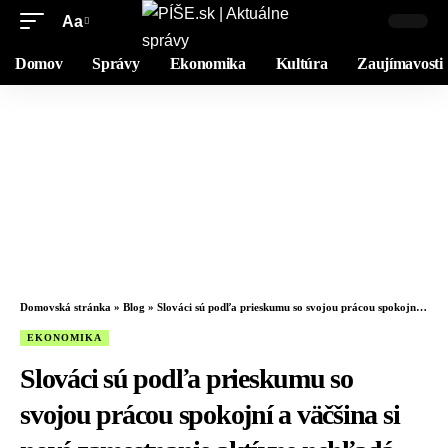
Aa
Domov
Správy
Ekonomika
Kultúra
Zaujímavosti
Domovská stránka
»
Blog
»
Slováci sú podľa prieskumu so svojou prácou spokojní a väčšina si nové zamestnanie aktívne nehľadá
EKONOMIKA
Slováci sú podľa prieskumu so
svojou prácou spokojní a väčšina si