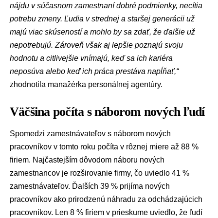
nájdu v súčasnom zamestnaní dobré podmienky, necítia
potrebu zmeny. Ľudia v strednej a staršej generácii už
majú viac skúseností a mohlo by sa zdať, že ďalšie už
nepotrebujú. Zároveň však aj lepšie poznajú svoju
hodnotu a citlivejšie vnímajú, keď sa ich kariéra
neposúva alebo keď ich práca prestáva napĺňať,“
zhodnotila manažérka personálnej agentúry.
Väčšina počíta s náborom nových ľudí
Spomedzi zamestnávateľov s náborom nových
pracovníkov v tomto roku počíta v rôznej miere až 88 %
firiem. Najčastejším dôvodom náboru nových
zamestnancov je rozširovanie firmy, čo uviedlo 41 %
zamestnávateľov. Ďalších 39 % prijíma nových
pracovníkov ako prirodzenú náhradu za odchádzajúcich
pracovníkov. Len 8 % firiem v prieskume uviedlo, že ľudí