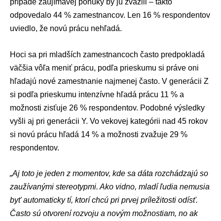
prípade zaujímavej ponuky by ju zvážili – takto
odpovedalo 44 % zamestnancov. Len 16 % respondentov
uviedlo, že novú prácu nehľadá.
Hoci sa pri mladších zamestnancoch často predpokladá
väčšia vôľa meniť prácu, podľa prieskumu si práve oni
hľadajú nové zamestnanie najmenej často. V generácii Z
si podľa prieskumu intenzívne hľadá prácu 11 % a
možnosti zisťuje 26 % respondentov. Podobné výsledky
vyšli aj pri generácii Y. Vo vekovej kategórii nad 45 rokov
si novú prácu hľadá 14 % a možnosti zvažuje 29 %
respondentov.
„Aj toto je jeden z momentov, kde sa dáta rozchádzajú so
zaužívanými stereotypmi. Ako vidno, mladí ľudia nemusia
byť automaticky tí, ktorí chcú pri prvej príležitosti odísť.
Často sú otvorení rozvoju a novým možnostiam, no ak