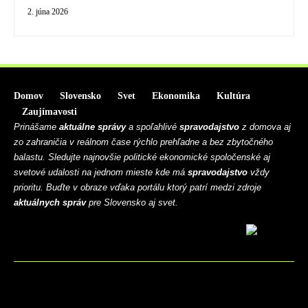
2. júna 2026
Domov
Slovensko
Svet
Ekonomika
Kultúra
Zaujímavosti
Prinášame
aktuálne správy
a spoľahlivé
spravodajstvo
z domova aj
zo zahraničia v reálnom čase rýchlo prehľadne a bez zbytočného
balastu. Sledujte najnovšie politické ekonomické spoločenské aj
svetové udalosti na jednom mieste kde má
spravodajstvo
vždy
prioritu. Buďte v obraze vďaka portálu ktorý patrí medzi zdroje
aktuálnych správ
pre Slovensko aj svet.
BLOG
CONTACT