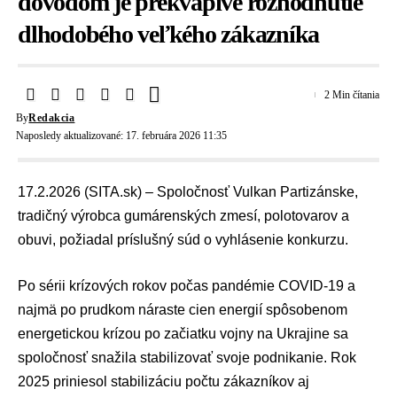
dôvodom je prekvapivé rozhodnutie
dlhodobého veľkého zákazníka
2 Min čítania
By
Redakcia
Naposledy aktualizované: 17. februára 2026 11:35
17.2.2026 (SITA.sk) – Spoločnosť Vulkan Partizánske,
tradičný výrobca gumárenských zmesí, polotovarov a
obuvi, požiadal príslušný súd o vyhlásenie konkurzu.
Po sérii krízových rokov počas pandémie
COVID-19
a
najmä po prudkom náraste
cien energií
spôsobenom
energetickou krízou
po začiatku
vojny na Ukrajine
sa
spoločnosť snažila stabilizovať svoje podnikanie. Rok
2025 priniesol stabilizáciu počtu zákazníkov aj