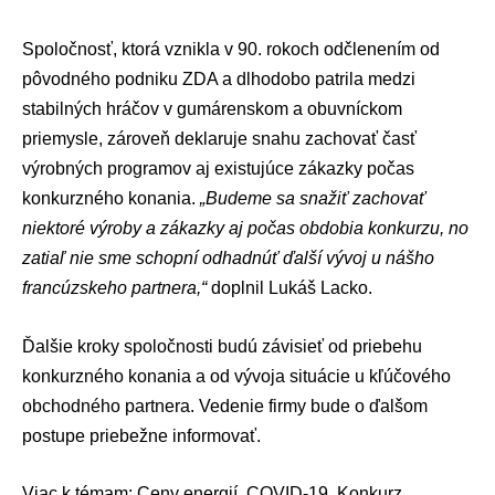
Spoločnosť, ktorá vznikla v 90. rokoch odčlenením od
pôvodného podniku ZDA a dlhodobo patrila medzi
stabilných hráčov v gumárenskom a obuvníckom
priemysle, zároveň deklaruje snahu zachovať časť
výrobných programov aj existujúce zákazky počas
konkurzného konania.
„Budeme sa snažiť zachovať
niektoré výroby a zákazky aj počas obdobia konkurzu, no
zatiaľ nie sme schopní odhadnúť ďalší vývoj u nášho
francúzskeho partnera,“
doplnil Lukáš Lacko.
Ďalšie kroky spoločnosti budú závisieť od priebehu
konkurzného konania a od vývoja situácie u kľúčového
obchodného partnera. Vedenie firmy bude o ďalšom
postupe priebežne informovať.
Viac k témam:
Ceny energií
,
COVID-19
,
Konkurz