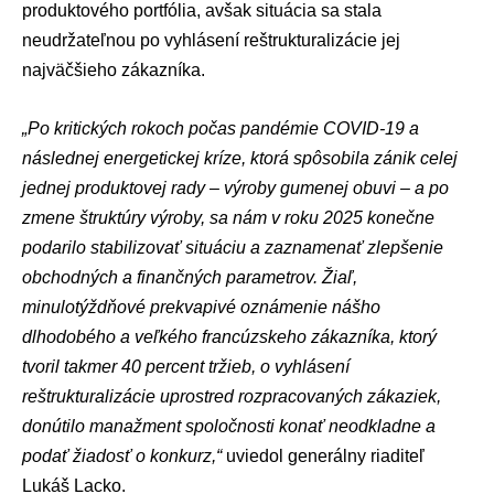
produktového portfólia, avšak situácia sa stala
neudržateľnou po vyhlásení reštrukturalizácie jej
najväčšieho zákazníka.
„Po kritických rokoch počas pandémie COVID-19 a
následnej energetickej kríze, ktorá spôsobila zánik celej
jednej produktovej rady – výroby gumenej obuvi – a po
zmene štruktúry výroby, sa nám v roku 2025 konečne
podarilo stabilizovať situáciu a zaznamenať zlepšenie
obchodných a finančných parametrov. Žiaľ,
minulotýždňové prekvapivé oznámenie nášho
dlhodobého a veľkého francúzskeho zákazníka, ktorý
tvoril takmer 40 percent tržieb, o vyhlásení
reštrukturalizácie uprostred rozpracovaných zákaziek,
donútilo manažment spoločnosti konať neodkladne a
podať žiadosť o konkurz,“
uviedol generálny riaditeľ
Lukáš Lacko
.