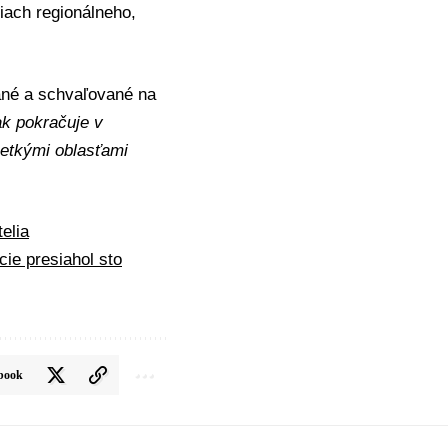
tiach regionálneho,
ané a schvaľované na
ak pokračuje v
šetkými oblasťami
telia
ie presiahol sto
book