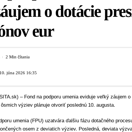
záujem o dotácie pres
iónov eur
2 Min čítania
10. júna 2026 16:35
SITA.sk) – Fond na podporu umenia eviduje veľký záujem o 
 ôsmich výziev plánuje otvoriť poslednú 10. augusta.
dporu umenia
(FPU) uzatvára ďalšiu fázu dotačného procesu
končených osem z deviatich výziev. Posledná, deviata výzv