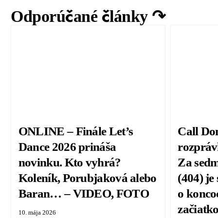
Odporúčané články ↷
ONLINE – Finále Let’s
Call Do
Dance 2026 prináša
rozpráv
novinku. Kto vyhrá?
Za sed
Koleník, Porubjaková alebo
(404) j
Baran… – VIDEO, FOTO
o konco
začiatk
10. mája 2026