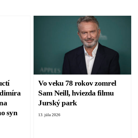
uctí
Vo veku 78 rokov zomrel
dimíra
Sam Neill, hviezda filmu
ana
Jurský park
ho syn
13. júla 2026