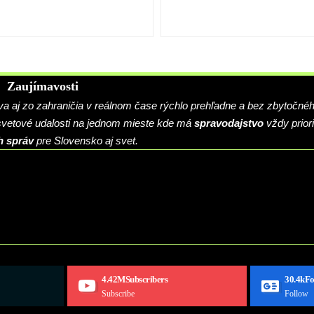
Zaujímavosti
 aj zo zahraničia v reálnom čase rýchlo prehľadne a bez zbytočné
 svetové udalosti na jednom mieste kde má
spravodajstvo
vždy priori
h správ
pre Slovensko aj svet.
4.42M
Subscribers
30.4k
Fo
Subscribe
Follow