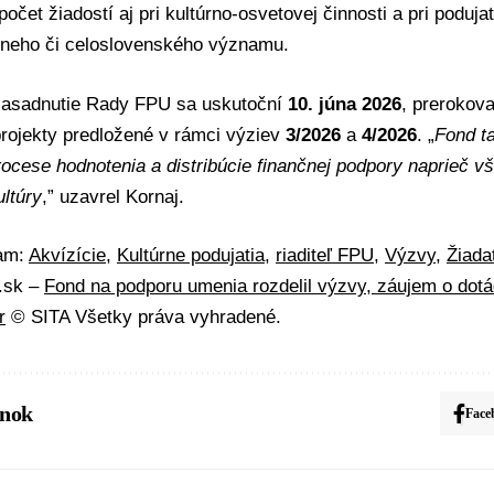
očet žiadostí aj pri kultúrno-osvetovej činnosti a pri poduja
lneho či celoslovenského významu.
 zasadnutie Rady FPU sa uskutoční
10. júna 2026
, prerokov
rojekty predložené v rámci výziev
3/2026
a
4/2026
. „
Fond t
ocese hodnotenia a distribúcie finančnej podpory naprieč v
ltúry
,” uzavrel Kornaj.
mam:
Akvízície
,
Kultúrne podujatia
,
riaditeľ FPU
,
Výzvy
,
Žiada
A.sk –
Fond na podporu umenia rozdelil výzvy, záujem o dotác
r
© SITA Všetky práva vyhradené.
ánok
Face