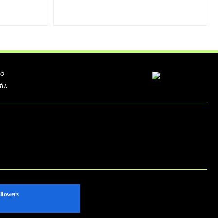
ho
tu.
llowers