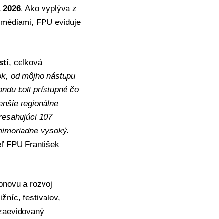
a 2026
. Ako vyplýva z
z médiami, FPU eviduje
stí
, celková
ok, od môjho nástupu
ondu boli prístupné čo
enšie regionálne
resahujúci 107
 mimoriadne vysoký.
teľ FPU František
novu a rozvoj
ižníc, festivalov,
 zaevidovaný