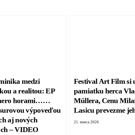
minika medzi
Festival Art Film si 
kou a realitou: EP
pamiatku herca Vla
mero horami……
Müllera, Cenu Mil
e surovou výpoveďou
Lasicu prevezme je
ch aj nových
21. marca 2026
och – VIDEO