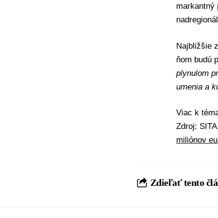
markantný p
nadregioná
Najbližšie
ňom budú p
plynulom pr
umenia a ku
Viac k té
Zdroj: SIT
miliónov eu
Zdieľať tento čl