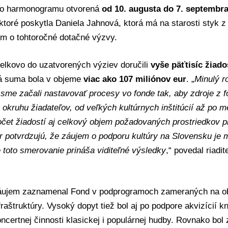
ho harmonogramu otvorená
od 10. augusta do 7. septembr
 ktoré poskytla Daniela Jahnová, ktorá má na starosti styk 
em o tohtoročné dotačné výzvy.
celkovo do uzatvorených výziev doručili
vyše päťtisíc žiado
á suma bola v objeme
viac ako 107 miliónov eur
. „
Minulý r
 sme začali nastavovať procesy vo fonde tak, aby zdroje z f
 okruhu žiadateľov, od veľkých kultúrnych inštitúcií až po m
očet žiadostí aj celkový objem požadovaných prostriedkov p
r potvrdzujú, že záujem o podporu kultúry na Slovensku je
 toto smerovanie prináša viditeľné výsledky
,“ povedal riadi
áujem zaznamenal Fond v podprogramoch zameraných na ob
fraštruktúry. Vysoký dopyt tiež bol aj po podpore akvizícií kn
oncertnej činnosti klasickej i populárnej hudby. Rovnako bol