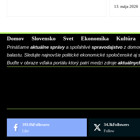
13. mája 2026
Domov
Slovensko
Svet
Ekonomika
Kultúra
Prinášame
aktuálne správy
a spoľahlivé
spravodajstvo
z domova
balastu. Sledujte najnovšie politické ekonomické spoločenské aj
Buďte v obraze vďaka portálu ktorý patrí medzi zdroje
aktuálnyc
BLOG
CONTACT
MARKETMINDS HOME
UKÁŽKOVÁ STRÁNKA
393.9k
Followers
34.3k
Followers
Like
Follow