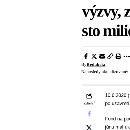
výzvy, 
sto mil
By
Redakcia
Naposledy aktualizované: 
10.6.2026 (
po uzavretí
Zdieľať
Fond na po
júnu mal u