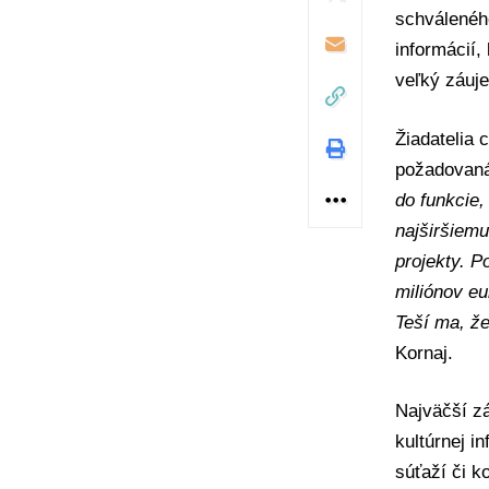
schválené
informácií,
veľký záuj
Žiadatelia 
požadovan
do funkcie,
najširšiemu
projekty. P
miliónov eu
Teší ma, že
Kornaj.
Najväčší z
kultúrnej in
súťaží či k