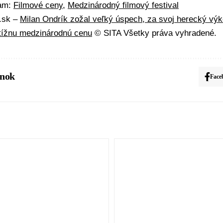
mam:
Filmové ceny
,
Medzinárodný filmový festival
A.sk –
Milan Ondrík zožal veľký úspech, za svoj herecký výk
stížnu medzinárodnú cenu
© SITA Všetky práva vyhradené.
ánok
Face