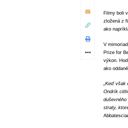
Filmy boli 
zložená z f
ako napríkl
V mimoriad
Prize for B
výkon. Hodn
ako oddanéh
„Keď však d
Ondrík citl
duševného z
straty, ktor
Abbatescian