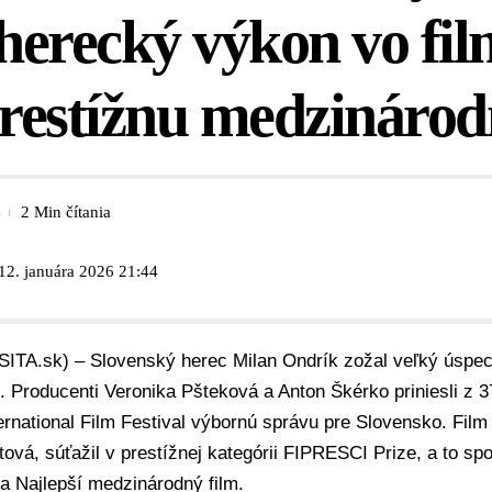
 herecký výkon vo fi
prestížnu medzináro
2 Min čítania
12. januára 2026 21:44
(SITA.sk) – Slovenský herec
Milan Ondrík
zožal veľký úspec
. Producenti Veronika Pšteková a Anton Škérko priniesli z 
ernational Film Festival výbornú správu pre Slovensko. Film 
tová
, súťažil v prestížnej kategórii FIPRESCI Prize, a to 
a Najlepší medzinárodný film.