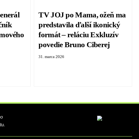
enerál
TV JOJ po Mama, ožeň ma
čník
predstavila ďalší ikonický
lmového
formát – reláciu Exkluzív
povedie Bruno Ciberej
31. marca 2026
ho
tu.