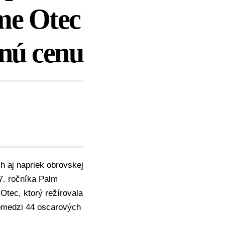
lme Otec
dnú cenu
h aj napriek obrovskej
37. ročníka Palm
Otec, ktorý režírovala
spomedzi 44 oscarových