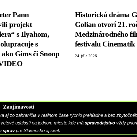
Peter Pann
Historická dráma G
ili projekt
Golian otvorí 21. ro
era“ s Ilyahom,
Medzinárodného fi
polupracuje s
festivalu Cinematik
ako Gims či Snoop
24. júla 2026
 VIDEO
Zaujímavosti
 aj zo zahraničia v reálnom čase rýchlo prehľadne a bez zbytočné
 svetové udalosti na jednom mieste kde má
spravodajstvo
vždy priori
h správ
pre Slovensko aj svet.