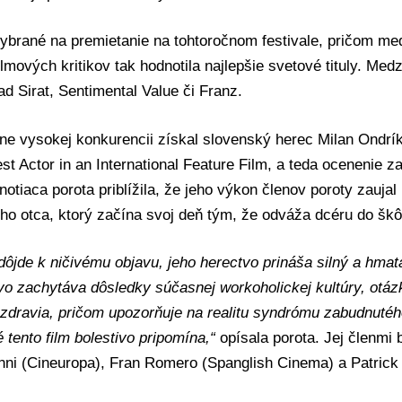
vybrané na premietanie na tohtoročnom festivale, pričom me
ilmových kritikov tak hodnotila najlepšie svetové tituly. Medz
ad Sirat, Sentimental Value či Franz.
ne vysokej konkurencii získal slovenský herec Milan Ondr
est Actor in an International Feature Film, a teda ocenenie z
otiaca porota priblížila, že jeho výkon členov poroty zauja
o otca, ktorý začína svoj deň tým, že odváža dcéru do škô
ôjde k ničivému objavu, jeho herectvo prináša silný a hmat
ivo zachytáva dôsledky súčasnej workoholickej kultúry, otáz
dravia, pričom upozorňuje na realitu syndrómu zabudnutého
é tento film bolestivo pripomína,“
opísala porota. Jej členmi 
ni (Cineuropa), Fran Romero (Spanglish Cinema) a Patrick 