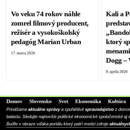
Vo veku 74 rokov náhle
Kali a 
zomrel filmový producent,
predstav
režisér a vysokoškolský
„Bandol
pedagóg Marian Urban
ktorý s
menami 
17. marca 2026
Dogg –
9. apríla 2026
Domov
Slovensko
Svet
Ekonomika
Kultúra
Prinášame
aktuálne správy
a spoľahlivé
spravodajstvo
z domova
balastu. Sledujte najnovšie politické ekonomické spoločenské aj
Buďte v obraze vďaka portálu ktorý patrí medzi zdroje
aktuálnyc