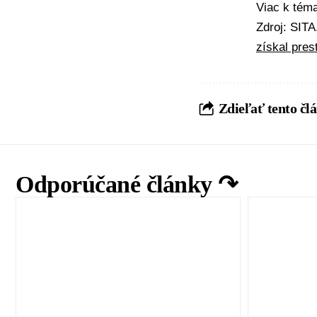
Viac k té
Zdroj: SIT
získal pre
Zdieľať tento čl
Odporúčané články ↷