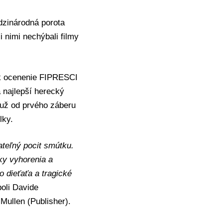
dzinárodná porota
i nimi nechýbali filmy
ík ocenenie FIPRESCI
a najlepší herecký
l už od prvého záberu
lky.
ateľný pocit smútku.
ky vyhorenia a
 dieťaťa a tragické
boli Davide
Mullen (Publisher).