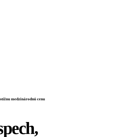
restížnu medzinárodnú cenu
spech,