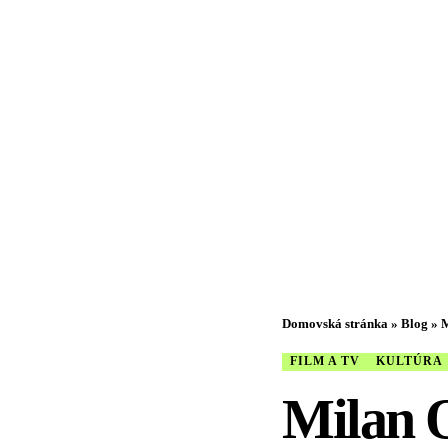
Domovská stránka
»
Blog
»
M
FILM A TV
KULTÚRA
Milan O