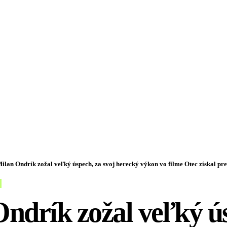
ilan Ondrík zožal veľký úspech, za svoj herecký výkon vo filme Otec získal p
ndrík zožal veľký ú