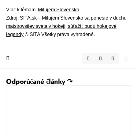
Viac k témam:
Milujem Slovensko
Zdroj: SITA.sk –
Milujem Slovensko sa ponesie v duchu
majstrovstiev sveta v hokeji, súťažiť budú hokejové
legendy
© SITA Všetky práva vyhradené.
Odporúčané články ↷