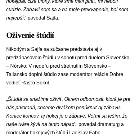
hokejbal, čiže úlohy, ktoré sme mali plniť, mi neboli
cudzie. Zabavil som sa a na moje prekvapenie, bol som
najlepší
,“ povedal Sajfa.
Oživenie štúdií
Nikodým a Sajfa sa súčasne predstavia aj v
predzápasovom štúdiu v sobotu pred duelom Slovensko
– Nórsko. V nedeľu pred stretnutím Slovensko –
Taliansko doplní štúdio zase moderátor relácie Dobre
vedieť Rasťo Sokol.
„
Štúdiá sa snažíme oživiť. Okrem odbornosti, ktorá je pre
nás prvoradá, chceme divákom ponúknuť aj zábavu.
Koniec koncov, aj hokej je o zábave. Veľmi sa teším, že
naše tváre kývli na tento nápad
,“ povedal dramaturg a
moderátor hokejových štúdií
Ladislav Fabo
.