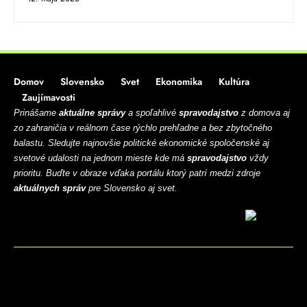
Domov
Slovensko
Svet
Ekonomika
Kultúra
Zaujímavosti
Prinášame
aktuálne správy
a spoľahlivé
spravodajstvo
z domova aj
zo zahraničia v reálnom čase rýchlo prehľadne a bez zbytočného
balastu. Sledujte najnovšie politické ekonomické spoločenské aj
svetové udalosti na jednom mieste kde má
spravodajstvo
vždy
prioritu. Buďte v obraze vďaka portálu ktorý patrí medzi zdroje
aktuálnych správ
pre Slovensko aj svet.
BLOG
CONTACT
MARKETMINDS HOME