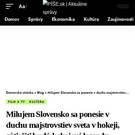
Aa
Domov
Správy
Ekonomika
Kultúra
Zaujímavosti
Domovská stránka
»
Blog
»
Milujem Slovensko sa ponesie v duchu majstrovstiev sveta v hokeji, súťažiť budú hokejové legendy
FILM A TV
KULTÚRA
Milujem Slovensko sa ponesie v
duchu majstrovstiev sveta v hokeji,