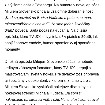
zlatý šampionát v Göteborgu. Na humore v novej epizóde
Milujem Slovensko pridá aj vzájomné doberanie hostí.
„
Keď sa pozrieš na Borisa Valábika a potom na mňa,
mimozemšťania by neverili, že sme jeden živočíšny
druh,
“ povedal Sajfa počas nakrúcania. Najbližšia
epizóda, ktorú TV JOJ odvysiela už v piatok
o 20:40
, tak
spojí športové emócie, humor, spomienky aj spontánne
momenty.
Dnešná epizóda Milujem Slovensko súčasne nebude
jediným zábavným formátom, ktorý TV JOJ prepojí s
majstrovstvami sveta v hokeji. Pre divákov totiž pripravila
aj špeciálny videokontent, v ktorom si známe tváre z
Milujem Slovensko vyskúšali hokejové disciplíny na
hokejovej strelnici
Michala Hudeca
. „
Ja som si
nakrúcanie na strelnici veľmi užil. V minulosti som hrával