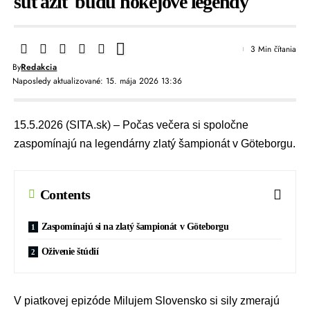
súťažiť budú hokejové legendy
3 Min čítania
By
Redakcia
Naposledy aktualizované: 15. mája 2026 13:36
15.5.2026 (SITA.sk) – Počas večera si spoločne
zaspomínajú na legendárny zlatý šampionát v Göteborgu.
Contents
Zaspomínajú si na zlatý šampionát v Göteborgu
Oživenie štúdií
V piatkovej epizóde
Milujem Slovensko
si sily zmerajú