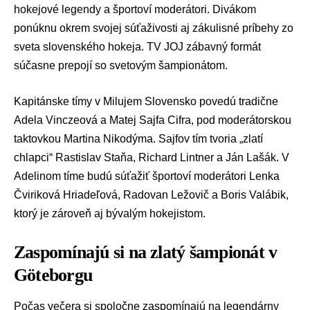
hokejové legendy a športoví moderátori. Divákom
ponúknu okrem svojej súťaživosti aj zákulisné príbehy zo
sveta slovenského hokeja.
TV JOJ
zábavný formát
súčasne prepojí so svetovým šampionátom.
Kapitánske tímy v Milujem Slovensko povedú tradične
Adela Vinczeová
a
Matej Sajfa Cifra
, pod moderátorskou
taktovkou
Martina Nikodýma
. Sajfov tím tvoria „zlatí
chlapci“
Rastislav Staňa
,
Richard Lintner
a
Ján Lašák
. V
Adelinom tíme budú súťažiť športoví moderátori Lenka
Čviriková Hriadeľová, Radovan Ležovič a
Boris Valábik
,
ktorý je zároveň aj bývalým hokejistom.
Zaspomínajú si na zlatý šampionát v
Göteborgu
Počas večera si spoločne zaspomínajú na legendárny