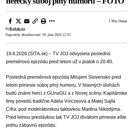
herecký súboj plný humoru – FOTO
1 Min čítania
By
Redakcia
Naposledy aktualizované: 19. júna 2026 12:35
19.6.2026 (SITA.sk) – TV JOJ odvysiela poslednú
premiérovú epizódu pred letom už v piatok o 20:40.
Posledná premiérová epizóda
Milujem Slovensko
pred
letom prinesie súboj plný humoru. V hlavných úlohách
budú známi herci z
GUnaGU
a z
Novej scény
. Kapitánske
tímy povedú tradične
Adela Vinczeová
a
Matej Sajfa
Cifra
, pod moderátorskou taktovkou
Martina Nikodýma
.
Pred letnou prestávkou tak
TV JOJ
divákom prinesie ešte
jednu zábavnú epizódu.