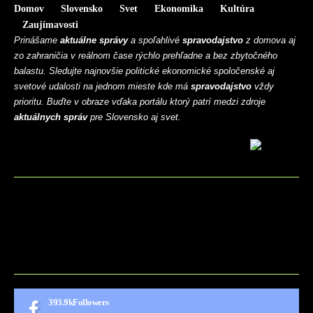
Domov
Slovensko
Svet
Ekonomika
Kultúra
Zaujímavosti
Prinášame
aktuálne správy
a spoľahlivé
spravodajstvo
z domova aj
zo zahraničia v reálnom čase rýchlo prehľadne a bez zbytočného
balastu. Sledujte najnovšie politické ekonomické spoločenské aj
svetové udalosti na jednom mieste kde má
spravodajstvo
vždy
prioritu. Buďte v obraze vďaka portálu ktorý patrí medzi zdroje
aktuálnych správ
pre Slovensko aj svet.
BLOG
CONTACT
MARKETMINDS HOME
UKÁŽKOVÁ STRÁNKA
393.9k
Followers