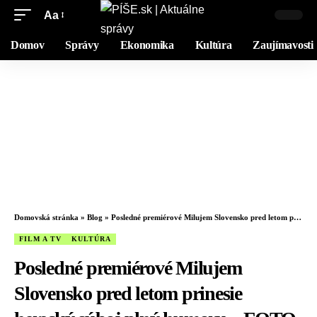
Aa
Domov
Správy
Ekonomika
Kultúra
Zaujímavosti
Domovská stránka
»
Blog
»
Posledné premiérové Milujem Slovensko pred letom prinesie herecký súboj plný humoru – FOTO
FILM A TV
KULTÚRA
Posledné premiérové Milujem
Slovensko pred letom prinesie