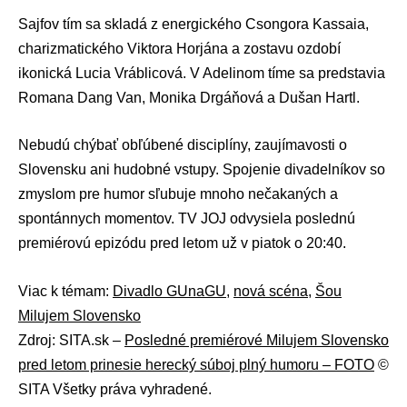
Sajfov tím sa skladá z energického
Csongora Kassaia
,
charizmatického
Viktora Horjána
a zostavu ozdobí
ikonická
Lucia Vráblicová
. V Adelinom tíme sa predstavia
Romana Dang Van
, Monika Drgáňová a Dušan Hartl.
Nebudú chýbať obľúbené disciplíny, zaujímavosti o
Slovensku ani hudobné vstupy. Spojenie divadelníkov so
zmyslom pre humor sľubuje mnoho nečakaných a
spontánnych momentov. TV JOJ odvysiela poslednú
premiérovú epizódu pred letom už v piatok o 20:40.
Viac k témam:
Divadlo GUnaGU
,
nová scéna
,
Šou
Milujem Slovensko
Zdroj: SITA.sk –
Posledné premiérové Milujem Slovensko
pred letom prinesie herecký súboj plný humoru – FOTO
©
SITA Všetky práva vyhradené.