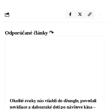
Odporúčané články ↷
Okolité zvuky nás vtiahli do džungle, povedali
nevidiace a slabozraké deti po návšteve kina –