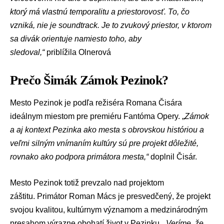
ktorý má vlastnú temporalitu a priestorovosť. To, čo
vzniká, nie je soundtrack. Je to zvukový priestor, v ktorom
sa divák orientuje namiesto toho, aby
sledoval,“
priblížila Olnerová
Prečo Šimák Zámok Pezinok?
Mesto Pezinok je podľa režiséra Romana Čisára
ideálnym miestom pre premiéru Fantóma Opery. „
Zámok
a aj kontext Pezinka ako mesta s obrovskou históriou a
veľmi silným vnímaním kultúry sú pre projekt dôležité,
rovnako ako podpora primátora mesta,“
doplnil Čisár.
Mesto Pezinok totiž prevzalo nad projektom
záštitu. Primátor
Roman Mács
je presvedčený, že projekt
svojou kvalitou, kultúrnym významom a medzinárodným
presahom výrazne obohatí život v Pezinku. „
Veríme, že