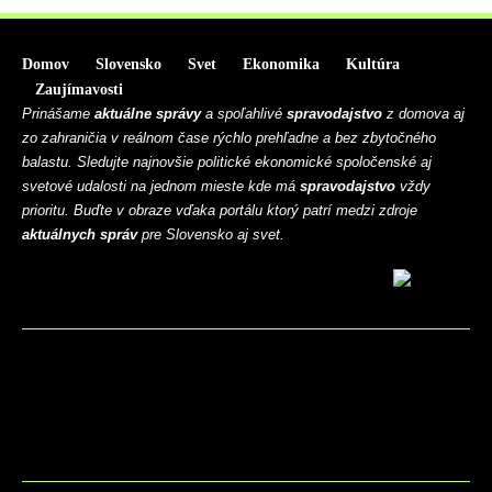
Domov
Slovensko
Svet
Ekonomika
Kultúra
Zaujímavosti
Prinášame
aktuálne správy
a spoľahlivé
spravodajstvo
z domova aj
zo zahraničia v reálnom čase rýchlo prehľadne a bez zbytočného
balastu. Sledujte najnovšie politické ekonomické spoločenské aj
svetové udalosti na jednom mieste kde má
spravodajstvo
vždy
prioritu. Buďte v obraze vďaka portálu ktorý patrí medzi zdroje
aktuálnych správ
pre Slovensko aj svet.
BLOG
CONTACT
MARKETMINDS HOME
UKÁŽKOVÁ STRÁNKA