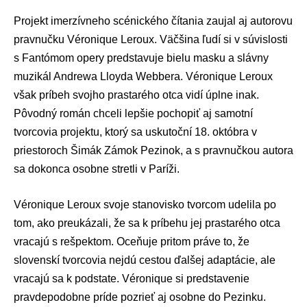
Projekt imerzívneho scénického čítania zaujal aj autorovu
pravnučku Véronique Leroux. Väčšina ľudí si v súvislosti
s Fantómom opery predstavuje bielu masku a slávny
muzikál Andrewa Lloyda Webbera. Véronique Leroux
však príbeh svojho prastarého otca vidí úplne inak.
Pôvodný román chceli lepšie pochopiť aj samotní
tvorcovia projektu, ktorý sa uskutoční 18. októbra v
priestoroch
Šimák Zámok Pezinok
, a s pravnučkou autora
sa dokonca osobne stretli v Paríži.
Véronique Leroux svoje stanovisko tvorcom udelila po
tom, ako preukázali, že sa k príbehu jej prastarého otca
vracajú s rešpektom. Oceňuje pritom práve to, že
slovenskí tvorcovia nejdú cestou ďalšej adaptácie, ale
vracajú sa k podstate. Véronique si predstavenie
pravdepodobne príde pozrieť aj osobne do Pezinku.