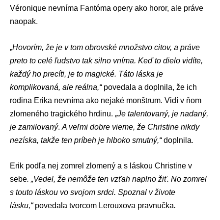
Véronique nevníma Fantóma opery ako horor, ale práve
naopak.
„
Hovorím, že je v tom obrovské množstvo citov, a práve
preto to celé ľudstvo tak silno vníma. Keď to dielo vidíte,
každý ho precíti, je to magické. Táto láska je
komplikovaná, ale reálna,“
povedala a doplnila, že ich
rodina Erika nevníma ako nejaké monštrum. Vidí v ňom
zlomeného tragického hrdinu.
„
Je talentovaný, je nadaný,
je zamilovaný
.
A veľmi dobre vieme, že Christine nikdy
nezíska, takže ten príbeh je hlboko smutný,“
doplnila
.
Erik podľa nej zomrel zlomený a s láskou Christine v
sebe
. „Vedel, že nemôže ten vzťah naplno žiť. No zomrel
s touto láskou vo svojom srdci. Spoznal v živote
lásku,“
povedala tvorcom Lerouxova pravnučka
.