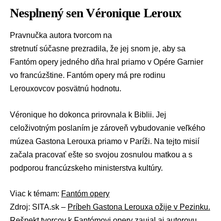
Nesplnený sen Véronique Leroux
Pravnučka autora tvorcom na
stretnutí súčasne prezradila, že jej snom je, aby sa
Fantóm opery jedného dňa hral priamo v Opére Garnier
vo francúzštine. Fantóm opery má pre rodinu
Lerouxovcov posvätnú hodnotu.
Véronique ho dokonca prirovnala k Biblii. Jej
celoživotným poslaním je zároveň vybudovanie veľkého
múzea Gastona Lerouxa priamo v Paríži. Na tejto misií
začala pracovať ešte so svojou zosnulou matkou a s
podporou francúzskeho ministerstva kultúry.
Viac k témam:
Fantóm opery
Zdroj: SITA.sk –
Príbeh Gastona Lerouxa ožije v Pezinku.
Rešpekt tvorcov k Fantómovi opery zaujal aj autorovu