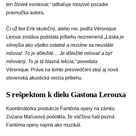
ten človek existoval,“
odhaľuje mrazivé pozadie
pravnučka autora.
Či už bol Erik skutočný, alebo nie, podľa Véronique
Leroux zostáva podstata príbehu nezmenená „
Láska je
silnejšia ako všetko ostatné a musíme sa neustále
milovať. To je dôležité… Je dôležité milovať a byť
milovaný. To je tá hlavná lekcia,“
povedala
Véronique
.
Práve na tomto presvedčení stojí aj nová
slovenská akustická verzia príbehu.
S rešpektom k dielu Gastona Lerouxa
Koordinátorka produkcie Fantóma opery na zámku
Zuzana Maťusová podotkla, že väčšina ľudí pozná
Fantóma opery najmä ako muzikál.