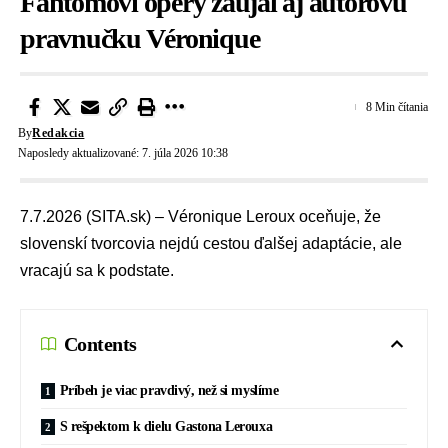
Fantómovi opery zaujal aj autorovu
pravnučku Véronique
8 Min čítania
By
Redakcia
Naposledy aktualizované: 7. júla 2026 10:38
7.7.2026 (SITA.sk) – Véronique Leroux oceňuje, že
slovenskí tvorcovia nejdú cestou ďalšej adaptácie, ale
vracajú sa k podstate.
Contents
Príbeh je viac pravdivý, než si myslíme
S rešpektom k dielu Gastona Lerouxa