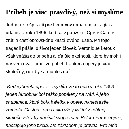
Príbeh je viac pravdivý, než si myslíme
Jednou z inšpirácií pre Lerouxov román bola tragická
udalosť z roku 1896, keď sa v parížskej Opére Garnier
zrútila časť obrovského krištáľového lustra. Pri tejto
tragédii prišiel o život jeden človek. Véronique Leroux
však vnáša do príbehu aj ďalšie okolnosti, ktoré by mohli
nasvedčovať tomu, že príbeh Fantóma opery je viac
skutočný, než by sa mohlo zdať.
„
Keď vyhorela opera – myslím, že to bolo v roku 1868…
jeden hudobník bol ťažko popálený na tvári. A jeho
snúbenica, ktorá bola baletka v opere, nanešťastie
zomrela. Gaston Leroux ako vždy vyšiel z reálnej
skutočnosti, aby napísal svoj román. Potom, samozrejme,
nastupuje jeho fikcia, ale základom je pravda. Pre mňa