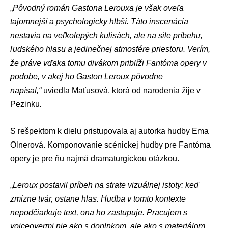
„
Pôvodný román Gastona Lerouxa je však oveľa
tajomnejší a psychologicky hlbší. Táto inscenácia
nestavia na veľkolepých kulisách, ale na sile príbehu,
ľudského hlasu a jedinečnej atmosfére priestoru. Verím,
že práve vďaka tomu divákom priblíži Fantóma opery v
podobe, v akej ho Gaston Leroux pôvodne
napísal,“
uviedla Maťusová, ktorá od narodenia žije v
Pezinku
.
S rešpektom k dielu pristupovala aj autorka hudby Ema
Olnerová. Komponovanie scénickej hudby pre Fantóma
opery je pre ňu najmä dramaturgickou otázkou.
„
Leroux postavil príbeh na strate vizuálnej istoty: keď
zmizne tvár, ostane hlas. Hudba v tomto kontexte
nepodčiarkuje text, ona ho zastupuje. Pracujem s
voiceovermi nie ako s doplnkom, ale ako s materiálom,