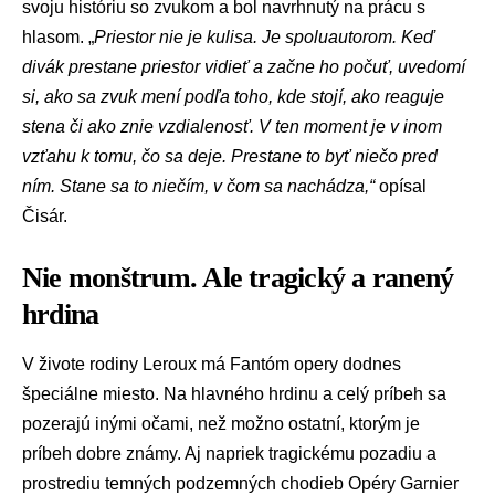
svoju históriu so zvukom a bol navrhnutý na prácu s
hlasom. „
Priestor nie je kulisa. Je spoluautorom. Keď
divák prestane priestor vidieť a začne ho počuť, uvedomí
si, ako sa zvuk mení podľa toho, kde stojí, ako reaguje
stena či ako znie vzdialenosť. V
ten moment je v inom
vzťahu k tomu, čo sa deje. Prestane to byť niečo pred
ním. Stane sa to niečím, v čom sa nachádza,“
opísal
Čisár.
Nie monštrum. Ale tragický a ranený
hrdina
V živote rodiny Leroux má Fantóm opery dodnes
špeciálne miesto. Na hlavného hrdinu a celý príbeh sa
pozerajú inými očami, než možno ostatní, ktorým je
príbeh dobre známy. Aj napriek tragickému pozadiu a
prostrediu temných podzemných chodieb Opéry Garnier