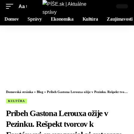
Aa
Domov
Správy
Ekonomika
Kultúra
Zaujímavosti
Domovská stránka
»
Blog
»
Príbeh Gastona Lerouxa ožije v Pezinku. Rešpekt tvorcov k Fantómovi opery zaujal aj autorovu pravnučku Véronique
KULTÚRA
Príbeh Gastona Lerouxa ožije v
Pezinku. Rešpekt tvorcov k