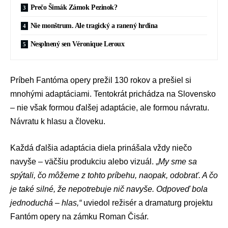
Prečo Šimák Zámok Pezinok?
Nie monštrum. Ale tragický a ranený hrdina
Nesplnený sen Véronique Leroux
Príbeh Fantóma opery prežil 130 rokov a prešiel si
mnohými adaptáciami. Tentokrát prichádza na Slovensko
– nie však formou ďalšej adaptácie, ale formou návratu.
Návratu k hlasu a človeku.
Každá ďalšia adaptácia diela prinášala vždy niečo
navyše – väčšiu produkciu alebo vizuál. „
My sme sa
spýtali, čo môžeme z tohto príbehu, naopak, odobrať. A čo
je také silné, že nepotrebuje nič navyše. Odpoveď bola
jednoduchá – hlas,“
uviedol režisér a dramaturg projektu
Fantóm opery na zámku Roman Čisár.