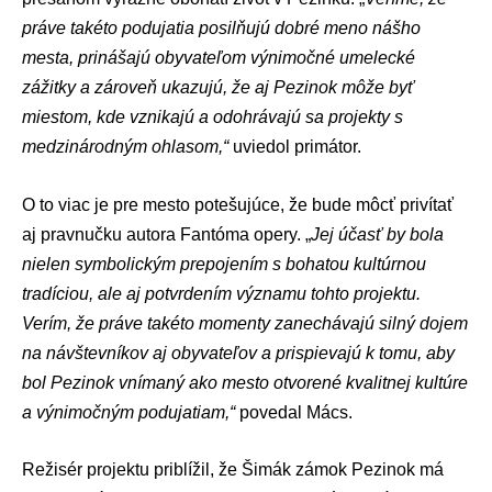
práve takéto podujatia posilňujú dobré meno nášho
mesta, prinášajú obyvateľom výnimočné umelecké
zážitky a zároveň ukazujú, že aj Pezinok môže byť
miestom, kde vznikajú a odohrávajú sa projekty s
medzinárodným ohlasom,“
uviedol primátor.
O to viac je pre mesto potešujúce, že bude môcť privítať
aj pravnučku autora Fantóma opery. „
Jej účasť by bola
nielen symbolickým prepojením s bohatou kultúrnou
tradíciou, ale aj potvrdením významu tohto projektu.
Verím, že práve takéto momenty zanechávajú silný dojem
na návštevníkov aj obyvateľov a prispievajú k tomu, aby
bol Pezinok vnímaný ako mesto otvorené kvalitnej kultúre
a výnimočným podujatiam,“
povedal Mács.
Režisér projektu priblížil, že Šimák zámok Pezinok má