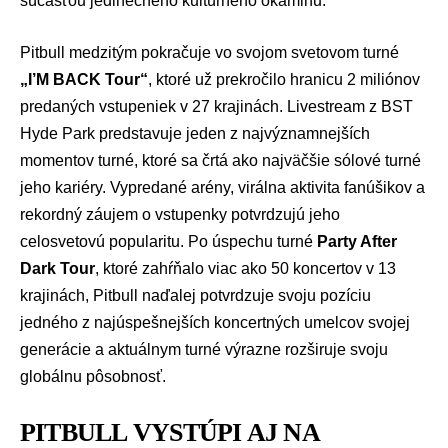
súčasťou jedinečného kultúrneho okamihu.
Pitbull medzitým pokračuje vo svojom svetovom turné
„I’M BACK Tour“
, ktoré už prekročilo hranicu 2 miliónov
predaných vstupeniek v 27 krajinách. Livestream z BST
Hyde Park predstavuje jeden z najvýznamnejších
momentov turné, ktoré sa črtá ako najväčšie sólové turné
jeho kariéry. Vypredané arény, virálna aktivita fanúšikov a
rekordný záujem o vstupenky potvrdzujú jeho
celosvetovú popularitu. Po úspechu turné
Party After
Dark Tour
, ktoré zahŕňalo viac ako 50 koncertov v 13
krajinách, Pitbull naďalej potvrdzuje svoju pozíciu
jedného z najúspešnejších koncertných umelcov svojej
generácie a aktuálnym turné výrazne rozširuje svoju
globálnu pôsobnosť.
PITBULL VYSTÚPI AJ NA