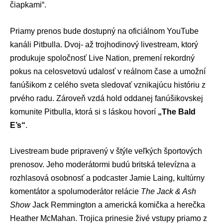
čiapkami“.
Priamy prenos bude dostupný na oficiálnom YouTube
kanáli Pitbulla. Dvoj- až trojhodinový livestream, ktorý
produkuje spoločnosť Live Nation, premení rekordný
pokus na celosvetovú udalosť v reálnom čase a umožní
fanúšikom z celého sveta sledovať vznikajúcu históriu z
prvého radu. Zároveň vzdá hold oddanej fanúšikovskej
komunite Pitbulla, ktorá si s láskou hovorí
„The Bald
E’s“
.
Livestream bude pripravený v štýle veľkých športových
prenosov. Jeho moderátormi budú britská televízna a
rozhlasová osobnosť a podcaster Jamie Laing, kultúrny
komentátor a spolumoderátor relácie
The Jack & Ash
Show
Jack Remmington a americká komička a herečka
Heather McMahan. Trojica prinesie živé vstupy priamo z