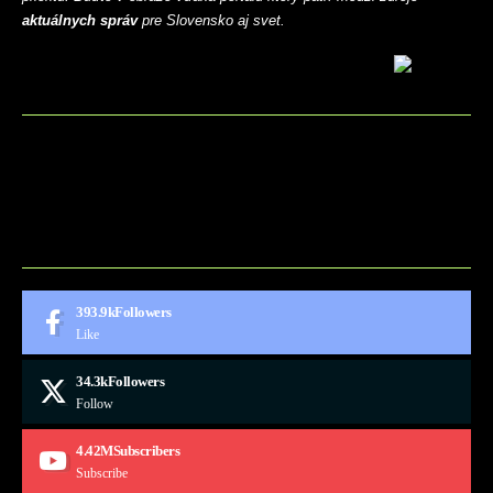
aktuálnych správ
pre Slovensko aj svet.
BLOG
CONTACT
MARKETMINDS HOME
UKÁŽKOVÁ STRÁNKA
393.9k
Followers
Like
34.3k
Followers
Follow
4.42M
Subscribers
Subscribe