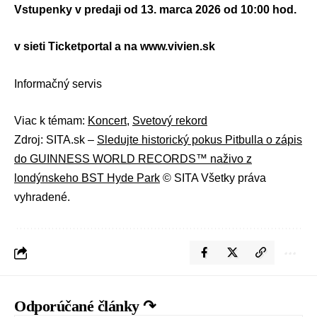
Vstupenky v predaji od 13. marca 2026 od 10:00 hod.
v sieti Ticketportal a na www.vivien.sk
Informačný servis
Viac k témam:
Koncert
,
Svetový rekord
Zdroj: SITA.sk –
Sledujte historický pokus Pitbulla o zápis
do GUINNESS WORLD RECORDS™ naživo z
londýnskeho BST Hyde Park
© SITA Všetky práva
vyhradené.
Odporúčané články ↷