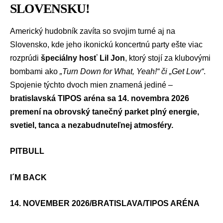
SLOVENSKU!
Americký hudobník zavíta so svojim turné aj na
Slovensko, kde jeho ikonickú koncertnú party ešte viac
rozprúdi
špeciálny hosť Lil Jon
, ktorý stojí za klubovými
bombami ako
„Turn Down for What, Yeah!“ či „Get Low“
.
Spojenie týchto dvoch mien znamená jediné –
bratislavská TIPOS aréna sa 14. novembra 2026
premení na obrovský tanečný parket plný energie,
svetiel, tanca a nezabudnuteľnej atmosféry.
PITBULL
I´M BACK
14. NOVEMBER 2026/BRATISLAVA/TIPOS ARÉNA