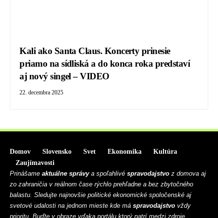
Kali ako Santa Claus. Koncerty prinesie
priamo na sídliská a do konca roka predstaví
aj nový singel – VIDEO
22. decembra 2025
Domov
Slovensko
Svet
Ekonomika
Kultúra
Zaujímavosti
Prinášame
aktuálne správy
a spoľahlivé
spravodajstvo
z domova aj
zo zahraničia v reálnom čase rýchlo prehľadne a bez zbytočného
balastu. Sledujte najnovšie politické ekonomické spoločenské aj
svetové udalosti na jednom mieste kde má
spravodajstvo
vždy
prioritu. Buďte v obraze vďaka portálu ktorý patrí medzi zdroje