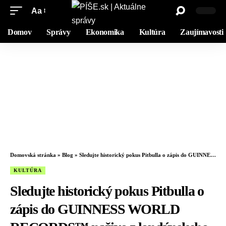
Aa
Domov
Správy
Ekonomika
Kultúra
Zaujímavosti
Domovská stránka
»
Blog
»
Sledujte historický pokus Pitbulla o zápis do GUINNESS WORLD RECORDS™ naživo z londýnskeho BST Hyde Park
KULTÚRA
Sledujte historický pokus Pitbulla o
zápis do GUINNESS WORLD