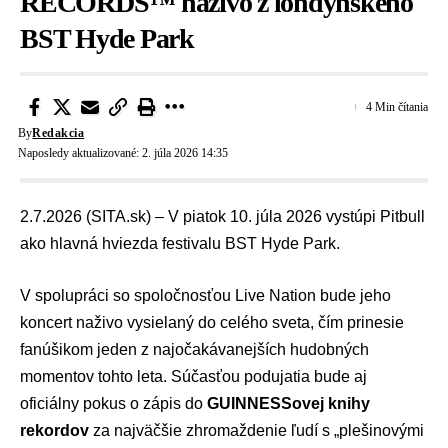
RECORDS™ naživo z londýnskeho
BST Hyde Park
4 Min čítania
By
Redakcia
Naposledy aktualizované: 2. júla 2026 14:35
2.7.2026 (SITA.sk) – V piatok 10. júla 2026 vystúpi Pitbull
ako hlavná hviezda festivalu BST Hyde Park.
V spolupráci so spoločnosťou Live Nation bude jeho
koncert naživo vysielaný do celého sveta, čím prinesie
fanúšikom jeden z najočakávanejších hudobných
momentov tohto leta. Súčasťou podujatia bude aj
oficiálny pokus o zápis do
GUINNESSovej knihy
rekordov
za najväčšie zhromaždenie ľudí s „plešinovými