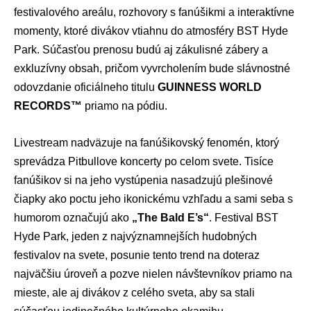
festivalového areálu, rozhovory s fanúšikmi a interaktívne
momenty, ktoré divákov vtiahnu do atmosféry BST Hyde
Park. Súčasťou prenosu budú aj zákulisné zábery a
exkluzívny obsah, pričom vyvrcholením bude slávnostné
odovzdanie oficiálneho titulu
GUINNESS WORLD
RECORDS™
priamo na pódiu.
Livestream nadväzuje na fanúšikovský fenomén, ktorý
sprevádza Pitbullove koncerty po celom svete. Tisíce
fanúšikov si na jeho vystúpenia nasadzujú plešinové
čiapky ako poctu jeho ikonickému vzhľadu a sami seba s
humorom označujú ako
„The Bald E’s“
. Festival BST
Hyde Park, jeden z najvýznamnejších hudobných
festivalov na svete, posunie tento trend na doteraz
najväčšiu úroveň a pozve nielen návštevníkov priamo na
mieste, ale aj divákov z celého sveta, aby sa stali