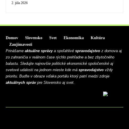
2. júla 2026
Domov
Slovensko
Svet
Ekonomika
Kultúra
Zaujímavosti
Prinášame
aktuálne správy
a spoľahlivé
spravodajstvo
z domova aj
zo zahraničia v reálnom čase rýchlo prehľadne a bez zbytočného
balastu. Sledujte najnovšie politické ekonomické spoločenské aj
svetové udalosti na jednom mieste kde má
spravodajstvo
vždy
prioritu. Buďte v obraze vďaka portálu ktorý patrí medzi zdroje
aktuálnych správ
pre Slovensko aj svet.
BLOG
CONTACT