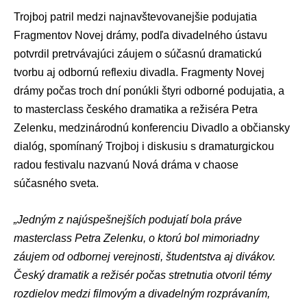
Trojboj patril medzi najnavštevovanejšie podujatia
Fragmentov Novej drámy, podľa divadelného ústavu
potvrdil pretrvávajúci záujem o súčasnú dramatickú
tvorbu aj odbornú reflexiu divadla. Fragmenty Novej
drámy počas troch dní ponúkli štyri odborné podujatia, a
to masterclass českého dramatika a režiséra Petra
Zelenku, medzinárodnú konferenciu Divadlo a občiansky
dialóg, spomínaný Trojboj i diskusiu s dramaturgickou
radou festivalu nazvanú Nová dráma v chaose
súčasného sveta.
„Jedným z najúspešnejších podujatí bola práve
masterclass Petra Zelenku, o ktorú bol mimoriadny
záujem od odbornej verejnosti, študentstva aj divákov.
Český dramatik a režisér počas stretnutia otvoril témy
rozdielov medzi filmovým a divadelným rozprávaním,