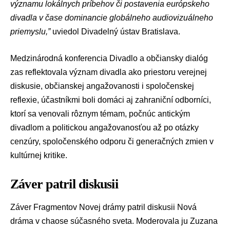
významu lokálnych príbehov či postavenia európskeho
divadla v čase dominancie globálneho audiovizuálneho
priemyslu,”
uviedol Divadelný ústav Bratislava.
Medzinárodná konferencia Divadlo a občiansky dialóg
zas reflektovala význam divadla ako priestoru verejnej
diskusie, občianskej angažovanosti i spoločenskej
reflexie, účastníkmi boli domáci aj zahraniční odborníci,
ktorí sa venovali rôznym témam, počnúc antickým
divadlom a politickou angažovanosťou až po otázky
cenzúry, spoločenského odporu či generačných zmien v
kultúrnej kritike.
Záver patril diskusii
Záver Fragmentov Novej drámy patril diskusii Nová
dráma v chaose súčasného sveta. Moderovala ju Zuzana