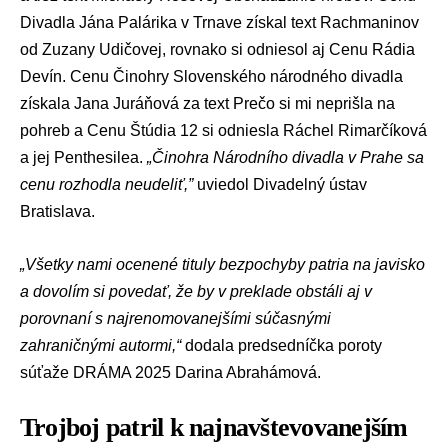
Divadla Jána Palárika v Trnave získal text Rachmaninov
od Zuzany Udičovej, rovnako si odniesol aj Cenu Rádia
Devín. Cenu Činohry Slovenského národného divadla
získala Jana Juráňová za text Prečo si mi neprišla na
pohreb a Cenu Štúdia 12 si odniesla Ráchel Rimarčíková
a jej Penthesilea.
„Činohra Národního divadla v Prahe sa
cenu rozhodla neudeliť,”
uviedol Divadelný ústav
Bratislava.
„Všetky nami ocenené tituly bezpochyby patria na javisko
a dovolím si povedať, že by v preklade obstáli aj v
porovnaní s najrenomovanejšími súčasnými
zahraničnými autormi,“
dodala predsedníčka poroty
súťaže DRÁMA 2025 Darina Abrahámová.
Trojboj patril k najnavštevovanejším