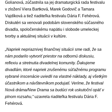
Golianová, zúčastnila sa jej dramaturgická rada festivalu
v zložení Viera Bartková, Marek Godovič a Tamara
Vajdíková a tiež riaditeľka festivalu Dária F. Fehérová.
Diskutéri sa venovali podobám slovenského súčasného
divadla, spoločenskému napätiu i slobode umeleckej
tvorby a aktuálnej situácii v kultúre.
„Napriek nepriaznivej finančnej situácii sme radi, že sa
nám podarilo vytvoriť priestor na odbornú diskusiu,
reflexiu a stretnutia divadelnej komunity. Ďakujeme
divadlám, ktoré napriek zrušenému súťažnému programu
vybrané inscenácie uviedli na vlastné náklady, aj všetkým
účastníkom a návštevníkom podujatí. Veríme, že festival
Nová dráma/New Drama sa budúci rok uskutoční opäť v
plnom rozsahu,“
uzavrela riaditeľka festivalu Dária F.
Fehérová.