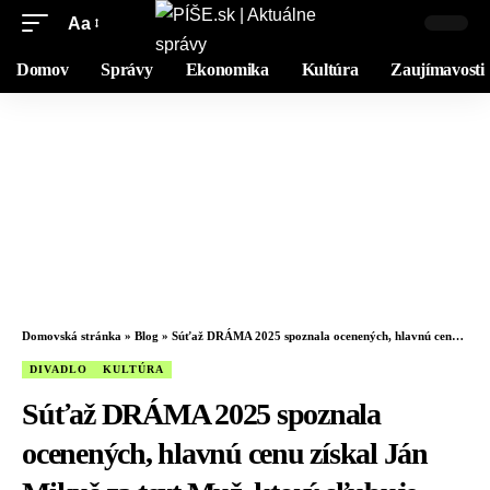
Aa
Domov
Správy
Ekonomika
Kultúra
Zaujímavosti
Domovská stránka
»
Blog
»
Súťaž DRÁMA 2025 spoznala ocenených, hlavnú cenu získal Ján Mikuš za text Muž, ktorý sľubuje
DIVADLO
KULTÚRA
Súťaž DRÁMA 2025 spoznala
ocenených, hlavnú cenu získal Ján