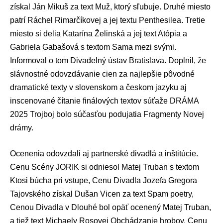
získal Ján Mikuš za text Muž, ktorý sľubuje. Druhé miesto
patrí Ráchel Rimarčíkovej a jej textu Penthesilea. Tretie
miesto si delia Katarína Želinská a jej text Atópia a
Gabriela Gabašová s textom Sama mezi svými.
Informoval o tom
Divadelný ústav Bratislava
. Doplnil, že
slávnostné odovzdávanie cien za najlepšie pôvodné
dramatické texty v slovenskom a českom jazyku aj
inscenované čítanie finálových textov súťaže DRÁMA
2025 Trojboj bolo súčasťou podujatia Fragmenty Novej
drámy.
Ocenenia odovzdali aj partnerské divadlá a inštitúcie.
Cenu Scény JORIK si odniesol Matej Truban s textom
Ktosi búcha pri vstupe, Cenu Divadla Jozefa Gregora
Tajovského získal Dušan Vicen za text Spam poetry,
Cenou Divadla v Dlouhé bol opäť ocenený Matej Truban,
a tiež text Michaely Rosovej Obchádzanie hrobov. Cenu