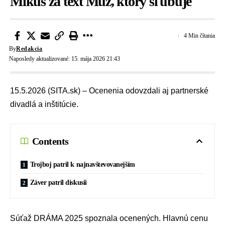
Mikuš za text Muž, ktorý sľubuje
4 Min čítania
By
Redakcia
Naposledy aktualizované: 15. mája 2026 21:43
15.5.2026 (SITA.sk) – Ocenenia odovzdali aj partnerské
divadlá a inštitúcie.
Contents
Trojboj patril k najnavštevovanejším
Záver patril diskusii
Súťaž DRÁMA 2025 spoznala ocenených. Hlavnú cenu