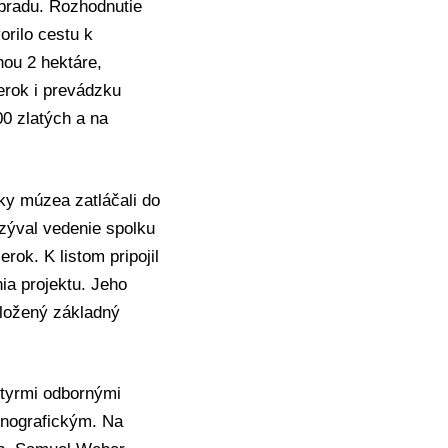
pradu. Rozhodnutie
rilo cestu k
ou 2 hektáre,
erok i prevádzku
0 zlatých a na
ky múzea zatláčali do
yzýval vedenie spolku
rok. K listom pripojil
nia projektu. Jeho
oložený základný
štyrmi odbornými
tnografickým. Na