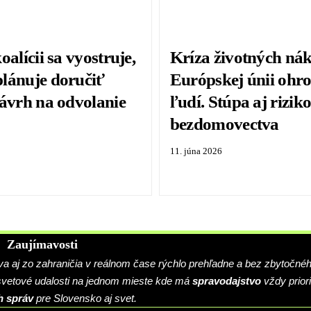
oalícii sa vyostruje,
Kríza životných ná
lánuje doručiť
Európskej únii ohro
návrh na odvolanie
ľudí. Stúpa aj rizik
bezdomovectva
11. júna 2026
Zaujímavosti
 aj zo zahraničia v reálnom čase rýchlo prehľadne a bez zbytočné
 svetové udalosti na jednom mieste kde má
spravodajstvo
vždy priori
h správ
pre Slovensko aj svet.