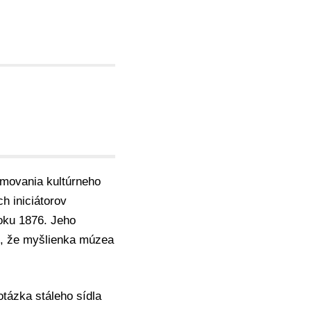
rmovania kultúrneho
h iniciátorov
oku 1876. Jeho
u, že myšlienka múzea
tázka stáleho sídla