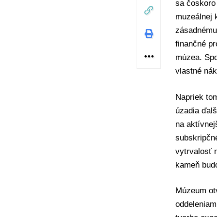
sa čoskoro
muzeálnej 
zásadnému 
finančné pr
múzea. Spo
vlastné nák
Napriek to
úzadia ďalš
na aktívnej
subskripčné
vytrvalosť 
kameň budo
Múzeum otvo
oddeleniam