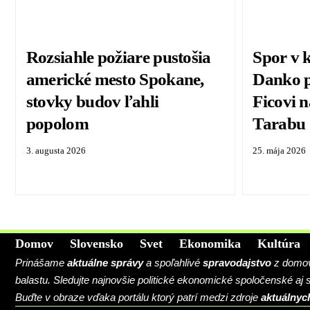
Rozsiahle požiare pustošia
Spor v k
americké mesto Spokane,
Danko p
stovky budov ľahli
Ficovi 
popolom
Tarabu
3. augusta 2026
25. mája 2026
Domov
Slovensko
Svet
Ekonomika
Kultúra
Prinášame
aktuálne správy
a spoľahlivé
spravodajstvo
z domova
balastu. Sledujte najnovšie politické ekonomické spoločenské aj
Buďte v obraze vďaka portálu ktorý patrí medzi zdroje
aktuálnyc