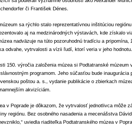
ozícií sa podieľali významné osobnosti ako Alexander Müni
chendorfer či František Dénes.
úzeum sa rýchlo stalo reprezentatívnou inštitúciou regiónu
ezentovalo aj na medzinárodných výstavách, kde získalo vi
úzea nadväzuje na túto pozoruhodnú tradíciu a pripomína, 
a odvahe, vytrvalosti a vízii ľudí, ktorí veria v jeho hodnotu
tosti 150. výročia založenia múzea si Podtatranské múzeum 
 slávnostným programom. Jeho súčasťou bude inaugurácia 
ovenskou poštou a. s., vydanie publikácie o zbierkach múz
znamnejším akvizíciám.
ea v Poprade je dôkazom, že vytrvalosť jednotlivca môže z
ejiny regiónu. Bez osobného nasadenia a mecenášstva Dáv
nevzniklo,“ uviedla riaditeľka Podtatranského múzea v Pop