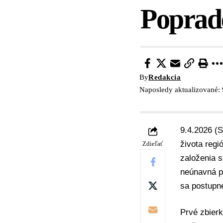
Poprad
By
Redakcia
Naposledy aktualizované: 
9.4.2026 (
života regi
Zdieľať
založenia 
neúnavná p
sa postupne
Prvé zbierk