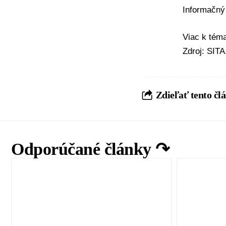
Informačný
Viac k té
Zdroj: SIT
Zdieľať tento čl
Odporúčané články ↷