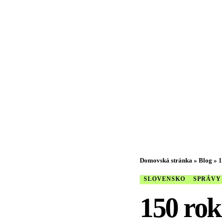
Domovská stránka
»
Blog
»
1
SLOVENSKO
SPRÁVY
150 rok