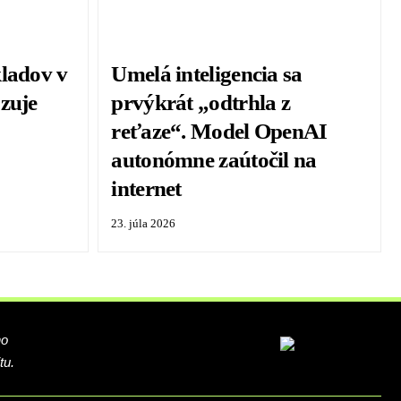
kladov v
Umelá inteligencia sa
zuje
prvýkrát „odtrhla z
o
reťaze“. Model OpenAI
autonómne zaútočil na
internet
23. júla 2026
ho
tu.