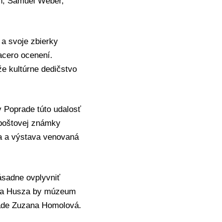
ch, Samuel Weber,
 a svoje zbierky
acero ocenení.
že kultúrne dedičstvo
.
v Poprade túto udalosť
poštovej známky
ea a výstava venovaná
ásadne ovplyvniť
ida Husza by múzeum
rade Zuzana Homolová.