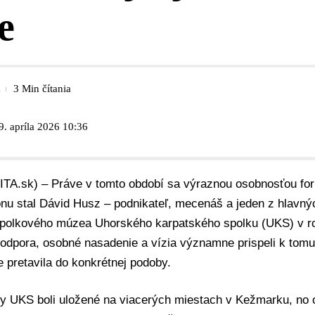
e
3 Min čítania
9. apríla 2026 10:36
SITA.sk) – Práve v tomto období sa výraznou osobnosťou fo
ónu stal Dávid Husz – podnikateľ, mecenáš a jeden z hlavnýc
spolkového múzea Uhorského karpatského spolku (UKS) v r
odpora, osobné nasadenie a vízia významne prispeli k tom
 pretavila do konkrétnej podoby.
y UKS boli uložené na viacerých miestach v Kežmarku, no o