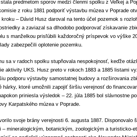
 stala predmetom sporov medzi členmi spolku z Veľkej a Po
komisie z roku 1881 podporiť výstavbu múzea v Poprade otvo
kroku – Dávid Husz daroval na tento účel pozemok s rozloh
ostriedky a zaviazal sa dlhodobo podporovať získavanie zbi
lu s manželkou prisľúbili každoročný príspevok vo výške 20
lady zabezpečili oplotenie pozemku.
mu sa v radoch spolku stupňovala nespokojnosť, keďže otáz
ie aktivity UKS. Husz preto v rokoch 1883 a 1885 listami v
šiu podporu výstavby samostatnej budovy a rozširovania zbie
 hárky, ktoré umožnili zapojiť širšiu verejnosť do financova
napokon priniesla výsledok – 22. júla 1885 bol slávnostne p
vy Karpatského múzea v Poprade.
rilo svoje brány verejnosti 6. augusta 1887. Disponovalo 
i – mineralogickým, botanickým, zoologickým a turisticko‑e