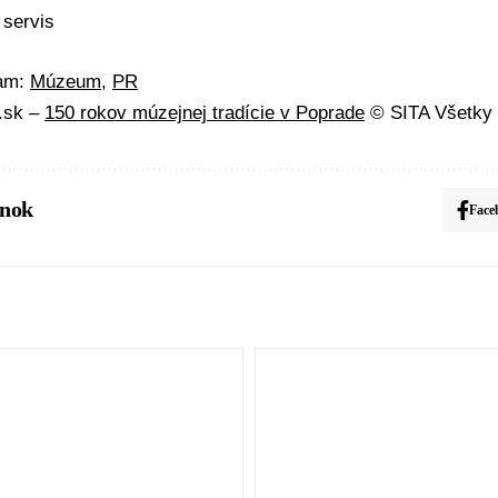
 servis
mam:
Múzeum
,
PR
A.sk –
150 rokov múzejnej tradície v Poprade
© SITA Všetky 
ánok
Face