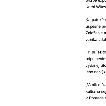
tvorbe exp
Karol Wüns
Karpatské m
úspešne pr
Založenie m
vzniká vďak
Pri príleži
pripomenie
vydanej Sl
jeho najvý
„Vznik múz
kultúrne d
v Poprade 