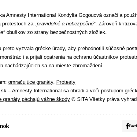
a Amnesty International Kondylia Gogouová označila použí
a protestoch za
„pravidelné a nebezpečné“
. Zároveň kritizov
ie“
obuškov zo strany bezpečnostných zložiek.
 preto vyzvala grécke úrady, aby prehodnotili súčasné postu
monštrácií a prijali opatrenia na ochranu účastníkov protest
ôb nachádzajúcich sa na mieste zhromaždení.
mam:
omračujúce granáty
,
Protesty
.sk –
Amnesty International sa ohradila voči postupom grécke
 granáty páchajú vážne škody
© SITA Všetky práva vyhrad
ánok
Face