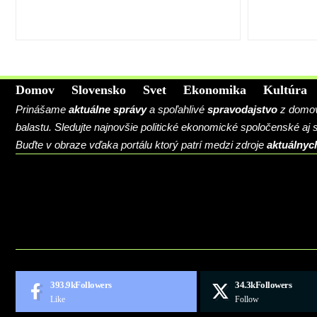
Domov
Slovensko
Svet
Ekonomika
Kultúra
Prinášame
aktuálne správy
a spoľahlivé
spravodajstvo
z domova
balastu. Sledujte najnovšie politické ekonomické spoločenské aj
Buďte v obraze vďaka portálu ktorý patrí medzi zdroje
aktuálnyc
BLOG
CONTACT
MARKETMINDS HOME
UKÁŽKOVÁ STRÁNKA
393.9k
Followers
34.3k
Followers
Like
Follow