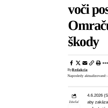
voči po
Omraču
škody
By
Redakcia
Naposledy aktualizované: 
4.6.2026 (S
aby zakázal
Zdieľať