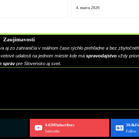
4. marca 2026
Zaujímavosti
 aj zo zahraničia v reálnom čase rýchlo prehľadne a bez zbytočné
 svetové udalosti na jednom mieste kde má
spravodajstvo
vždy priori
h správ
pre Slovensko aj svet.
4.42M
Subscribers
30.4k
Fo
Subscribe
Follow