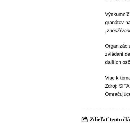
Výskumníčk
granátov n
„zneužívan
Organizácia
zvládaní de
ďalších os
Viac k té
Zdroj: SITA
Omračujúce
Zdieľať tento čl