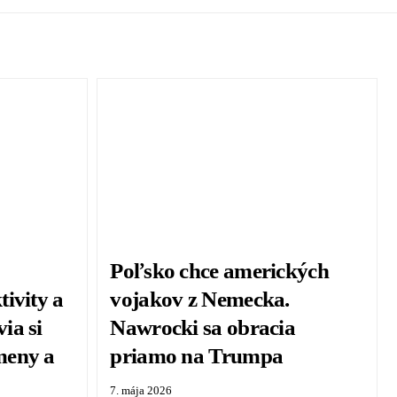
Poľsko chce amerických
ivity a
vojakov z Nemecka.
ia si
Nawrocki sa obracia
meny a
priamo na Trumpa
7. mája 2026