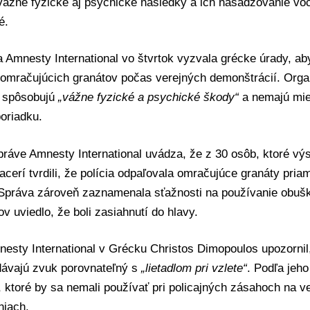
ážne fyzické aj psychické následky a ich nasadzovanie voči
é.
 Amnesty International vo štvrtok vyzvala grécke úrady, aby
omračujúcich granátov počas verejných demonštrácií. Organi
y spôsobujú
„vážne fyzické a psychické škody“
a nemajú mies
oriadku.
práve Amnesty International uvádza, že z 30 osôb, ktoré vý
iacerí tvrdili, že polícia odpaľovala omračujúce granáty pri
 Správa zároveň zaznamenala sťažnosti na používanie obuš
v uviedlo, že boli zasiahnutí do hlavy.
nesty International v Grécku Christos Dimopoulos upozorni
dávajú zvuk porovnateľný s
„lietadlom pri vzlete“
. Podľa jeho
, ktoré by sa nemali používať pri policajných zásahoch na v
iach.