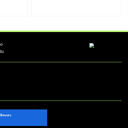
ho
tu.
llowers