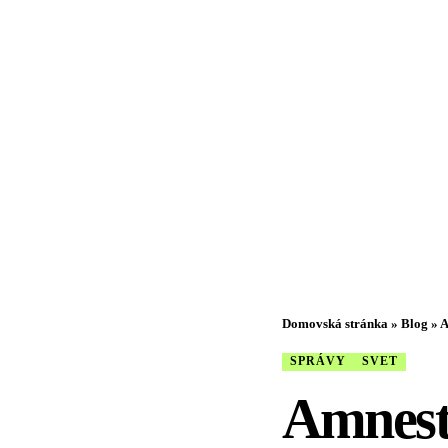
Domovská stránka
»
Blog
»
A
SPRÁVY
SVET
Amnesty