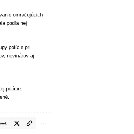
vanie omračujúcich
ala podľa nej
py polície pri
ov, novinárov aj
j polície.
ené.
book