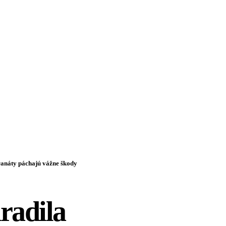
ranáty páchajú vážne škody
radila