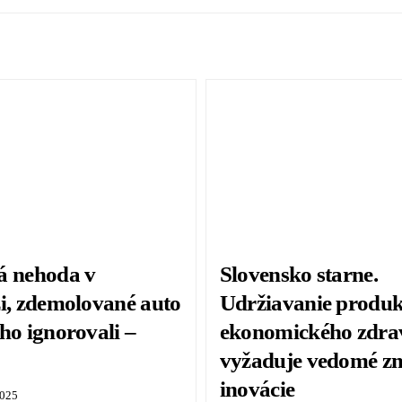
á nehoda v
Slovensko starne.
zi, zdemolované auto
Udržiavanie produkt
ho ignorovali –
ekonomického zdrav
vyžaduje vedomé z
inovácie
2025