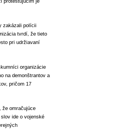
 protestujúcim je
 zakázali polícii
zácia tvrdí, že tieto
to pri udržiavaní
skumníci organizácie
amo na demonštrantov a
kov, pričom 17
l, že omračujúce
 slov ide o vojenské
erejných