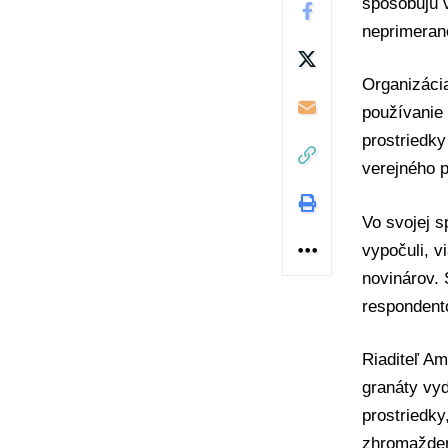
spôsobujú v
neprimeran
Organizácia
používanie 
prostriedk
verejného p
Vo svojej s
vypočuli, v
novinárov.
respondento
Riaditeľ Am
granáty vy
prostriedky
zhromažden