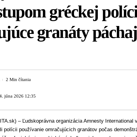
stupom gréckej políci
júce granáty páchaj
2 Min čítania
4. júna 2026 12:35
ITA.sk) – Ľudskoprávna organizácia Amnesty International 
i polícii používanie omračujúcich granátov počas demonštrá