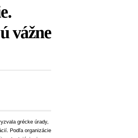
e.
ú vážne
vyzvala grécke úrady,
cií. Podľa organizácie