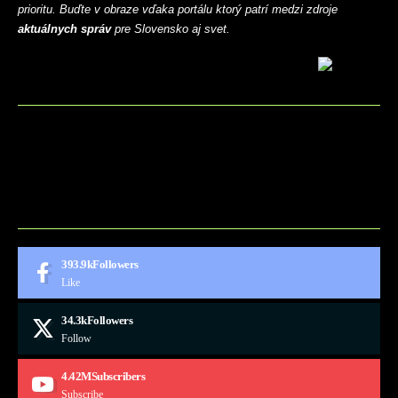
prioritu. Buďte v obraze vďaka portálu ktorý patrí medzi zdroje
aktuálnych správ
pre Slovensko aj svet.
BLOG
CONTACT
MARKETMINDS HOME
UKÁŽKOVÁ STRÁNKA
393.9k
Followers
Like
34.3k
Followers
Follow
4.42M
Subscribers
Subscribe