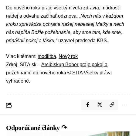
Do nového roka praje všetkým veľa zdravia, múdrosť,
nádej a odvahu začínať odznova.
„Nech nás v každom
kroku sprevádza ochrana našej nebeskej Matky a nech
nás napĺňa Božie požehnanie, aby sme tam, kde sme,
prinášali pokoj a lásku,“
uzavrel predseda KBS.
Viac k témam:
modlitba
,
Nový rok
Zdroj: SITA.sk –
Arcibiskup Bober praje pokoj a
požehnanie do nového roka
© SITA Všetky práva
vyhradené.
Odporúčané články ↷