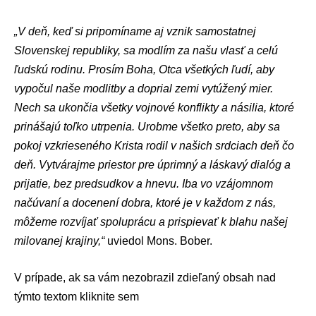
„V deň, keď si pripomíname aj vznik samostatnej
Slovenskej republiky, sa modlím za našu vlasť a celú
ľudskú rodinu. Prosím Boha, Otca všetkých ľudí, aby
vypočul naše modlitby a doprial zemi vytúžený mier.
Nech sa ukončia všetky vojnové konflikty a násilia, ktoré
prinášajú toľko utrpenia. Urobme všetko preto, aby sa
pokoj vzkrieseného Krista rodil v našich srdciach deň čo
deň. Vytvárajme priestor pre úprimný a láskavý dialóg a
prijatie, bez predsudkov a hnevu. Iba vo vzájomnom
načúvaní a docenení dobra, ktoré je v každom z nás,
môžeme rozvíjať spoluprácu a prispievať k blahu našej
milovanej krajiny,“
uviedol Mons. Bober.
V prípade, ak sa vám nezobrazil zdieľaný obsah nad
týmto textom
kliknite sem