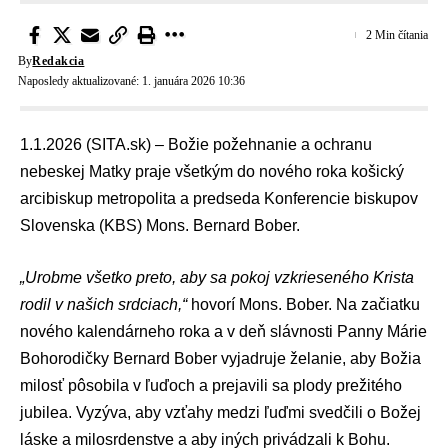
2 Min čítania
By
Redakcia
Naposledy aktualizované: 1. januára 2026 10:36
1.1.2026 (SITA.sk) – Božie požehnanie a ochranu
nebeskej Matky praje všetkým do nového roka košický
arcibiskup metropolita a predseda
Konferencie biskupov
Slovenska (KBS)
Mons.
Bernard Bober
.
„Urobme všetko preto, aby sa pokoj vzkrieseného Krista
rodil v našich srdciach,“
hovorí Mons. Bober. Na začiatku
nového kalendárneho roka a v deň slávnosti Panny Márie
Bohorodičky Bernard Bober vyjadruje želanie, aby Božia
milosť pôsobila v ľuďoch a prejavili sa plody prežitého
jubilea. Vyzýva, aby vzťahy medzi ľuďmi svedčili o Božej
láske a milosrdenstve a aby iných privádzali k Bohu.