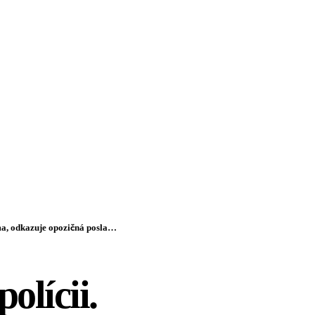
 odkazuje opozičná poslankyňa
olícii.