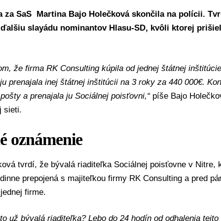
a za
SaS
Martina Bajo Holečková
skončila na polícii. Tvr
i ďalšiu slayádu nominantov
Hlasu-SD
, kvôli ktorej prišie
om, že firma RK Consulting kúpila od jednej štátnej inštitúc
ju prenajala inej štátnej inštitúcii na 3 roky za 440 000€. Ko
pošty a prenajala ju Sociálnej poisťovni,“
píše Bajo Holečko
 sieti.
né oznámenie
ová tvrdí, že bývalá riaditeľka Sociálnej poisťovne v Nitre,
odinne prepojená s majiteľkou firmy RK Consulting a pred p
 jednej firme.
 to už bývalá riaditeľka? Lebo do 24 hodín od odhalenia tejto