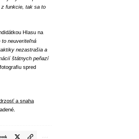
z funkcie, tak sa to
andidátkou Hlasu na
 to neuveriteľná
aktiky nezastrašia a
mácií štátnych peňazí
fotografiu spred
 drzosť a snaha
adené.
book