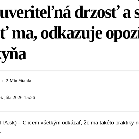
euveriteľná drzosť a
iť ma, odkazuje opoz
kyňa
2 Min čítania
6. júla 2026 15:36
SITA.sk) – Chcem všetkým odkázať, že ma takéto praktiky ne
.