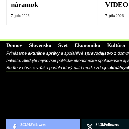
náramok
VIDEO
7. júla 2026
7. júla 2026
Domov
Slovensko
Svet
Ekonomika
Kultúra
Prinášame
aktuálne správy
a spoľahlivé
spravodajstvo
z domova
balastu. Sledujte najnovšie politické ekonomické spoločenské aj
Buďte v obraze vďaka portálu ktorý patrí medzi zdroje
aktuálnyc
BLOG
CONTACT
MARKETMINDS HOME
UKÁŽKOVÁ STRÁNKA
393.9k
Followers
34.3k
Followers