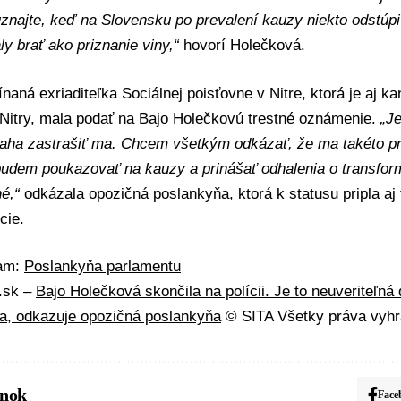
uznajte, keď na Slovensku po prevalení kauzy niekto odstúpi 
y brať ako priznanie viny,“
hovorí Holečková.
aná exriaditeľka Sociálnej poisťovne v Nitre, ktorá je aj k
Nitry, mala podať na Bajo Holečkovú trestné oznámenie.
„Je
naha zastrašiť ma. Chcem všetkým odkázať, že ma takéto pr
budem poukazovať na kauzy a prinášať odhalenia o transfor
é,“
odkázala opozičná poslankyňa, ktorá k statusu pripla aj 
cie.
mam:
Poslankyňa parlamentu
A.sk –
Bajo Holečková skončila na polícii. Je to neuveriteľná
ma, odkazuje opozičná poslankyňa
© SITA Všetky práva vyhr
ánok
Face