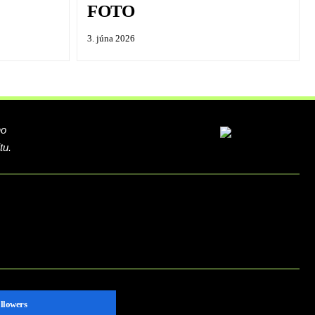
FOTO
3. júna 2026
ho
tu.
llowers