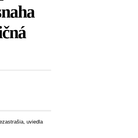
 snaha
ičná
zastrašia, uviedla