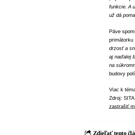
funkcie. A 
už dá pomal
Páve spomín
primátorku 
drzosť a s
aj naďalej 
na súkromn
budovy polí
Viac k té
Zdroj: SIT
zastrašiť 
Zdieľať tento čl