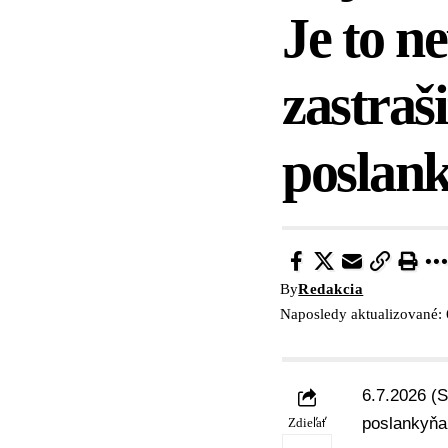
Je to n
zastraš
poslan
By
Redakcia
Naposledy aktualizované: 
6.7.2026 (
poslankyňa
Zdieľať