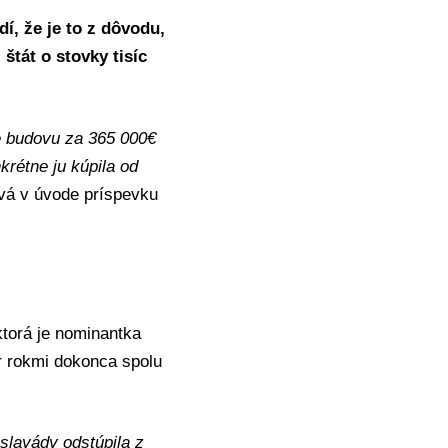
dí, že je to z dôvodu,
l štát o stovky tisíc
ie budovu za 365 000€
nkrétne ju kúpila od
vá v úvode príspevku
 ktorá je nominantka
ár rokmi dokonca spolu
 slayády odstúpila z