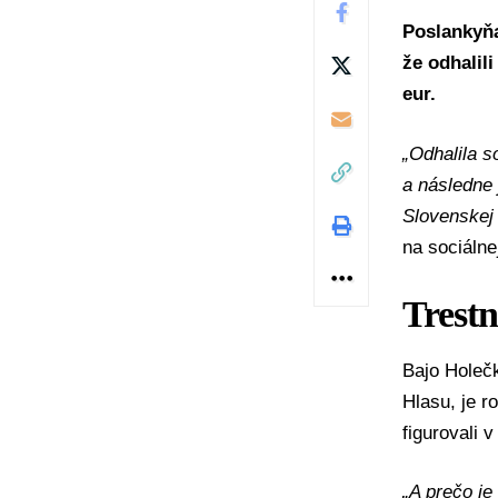
Poslankyň
že odhalil
eur.
„Odhalila s
a následne 
Slovenskej 
na sociálnej
Trest
Bajo Holečk
Hlasu, je r
figurovali v
„A prečo je