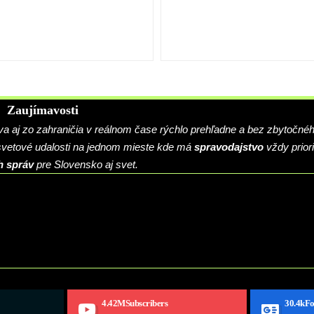
Zaujímavosti
 aj zo zahraničia v reálnom čase rýchlo prehľadne a bez zbytočné
 svetové udalosti na jednom mieste kde má
spravodajstvo
vždy priori
h správ
pre Slovensko aj svet.
4.42M
Subscribers
30.4k
Fo