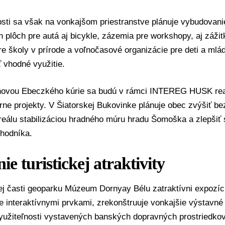
sti sa však na vonkajšom priestranstve plánuje vybudovani
 plôch pre autá aj bicykle, zázemia pre workshopy, aj záži
re školy v prírode a voľnočasové organizácie pre deti a ml
 vhodné využitie.
novou Ebeczkého kúrie sa budú v rámci INTEREG HUSK reali
úrne projekty. V Šiatorskej Bukovinke plánuje obec zvýšiť be
reálu stabilizáciou hradného múru hradu Šomoška a zlepšiť
hodníka.
ie turistickej atraktivity
j časti geoparku Múzeum Dornyay Bélu zatraktívni expozí
e interaktívnymi prvkami, zrekonštruuje vonkajšie výstavné 
využiteľnosti vystavených banských dopravných prostriedkov 