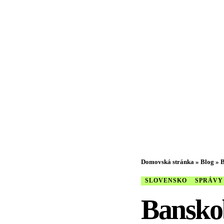
Domovská stránka
»
Blog
»
B
SLOVENSKO
SPRÁVY
Banskob