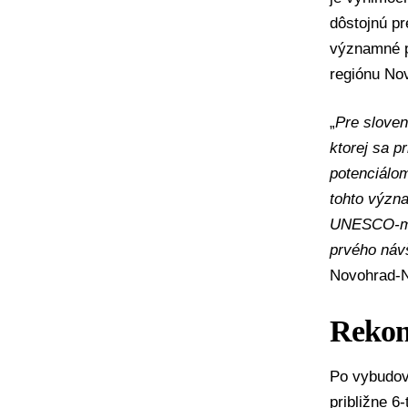
dôstojnú p
významné pr
regiónu No
„
Pre slove
ktorej sa 
potenciálo
tohto význa
UNESCO-m u
prvého náv
Novohrad-N
Rekon
Po vybudov
približne 6