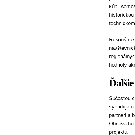
kúpil samo
historickou
technickom
Rekonštrukc
návštevníck
regionálnyc
hodnoty ako
Ďalšie
Súčasťou ce
vybuduje uč
partneri a 
Obnova hos
projektu.