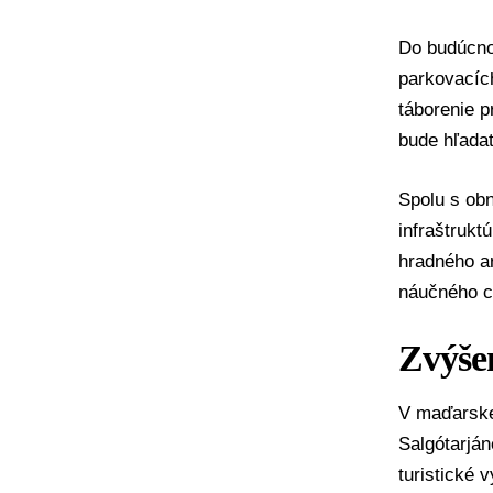
Do budúcno
parkovacích
táborenie p
bude hľadať
Spolu s ob
infraštrukt
hradného a
náučného c
Zvýšen
V maďarske
Salgótarján
turistické 