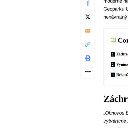
moderné náv
Geoparku U
nenávratný
Con
Záchra
Výnimo
Rekonš
Záchr
„
Obnovou E
vytvárame 