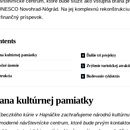
števnícke centrum, ktoré bude slúžiť ako vstupná brána pr
NESCO Novohrad-Nógrád. Na jej komplexnú rekonštrukciu 
 finančný príspevok.
tents
na kultúrnej pamiatky
Ďalšie tri projekty
čné územie
Zvýšenie turistickej atrakti
trukcia
Budovanie cyklotrás
ana kultúrnej pamiatky
beczkého kúrie v Hajnáčke zachraňujeme národnú kultúrnu
moderné návštevnícke centrum, ktoré bude prvým kontakto