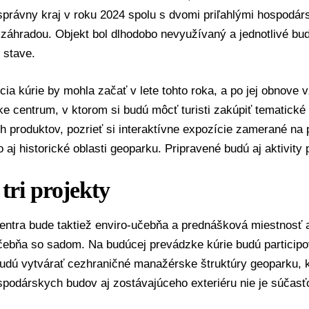
správny kraj v roku 2024 spolu s dvomi priľahlými hospodá
 záhradou. Objekt bol dlhodobo nevyužívaný a jednotlivé bu
 stave.
ia kúrie by mohla začať v lete tohto roka, a po jej obnove 
e centrum, v ktorom si budú môcť turisti zakúpiť tematické
h produktov, pozrieť si interaktívne expozície zamerané na 
 aj historické oblasti geoparku. Pripravené budú aj aktivity p
 tri projekty
ntra bude taktiež enviro-učebňa a prednášková miestnosť a 
ebňa so sadom. Na budúcej prevádzke kúrie budú participov
budú vytvárať cezhraničné manažérske štruktúry geoparku, 
podárskych budov aj zostávajúceho exteriéru nie je súčasť