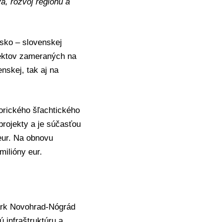
a, rozvoj regiónu a
sko – slovenskej
jektov zameraných na
nskej, tak aj na
orického šľachtického
projekty a je súčasťou
eur. Na obnovu
milióny eur.
ark Novohrad-Nógrád
 infraštruktúru a