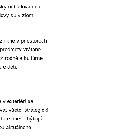
rskymi budovami a
dovy sú v zlom
vznikne v priestoroch
 predmety vrátane
prírodné a kultúrne
re deti.
v exteriéri sa
ať všetci strategickí
ktoré dnes chýbajú.
ou aktuálneho