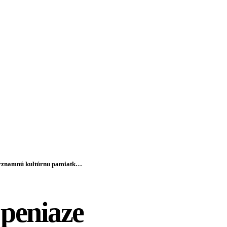
nú kultúrnu pamiatku – FOTO
 peniaze