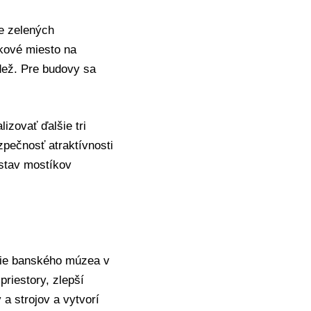
e zelených
tkové miesto na
ádež. Pre budovy sa
zovať ďalšie tri
zpečnosť atraktívnosti
 stav mostíkov
cie banského múzea v
priestory, zlepší
a strojov a vytvorí