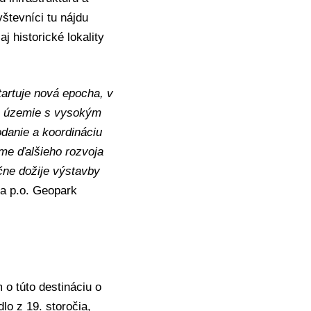
števníci tu nájdu
j historické lokality
artuje nová epocha, v
ko územie s vysokým
danie a koordináciu
rme ďalšieho rozvoja
ne dožije výstavby
ia p.o. Geopark
o túto destináciu o
dlo z 19. storočia,