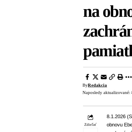
na obno
zachrá
pamiat
By
Redakcia
Naposledy aktualizované: 
8.1.2026 (
obnovu Ebe
Zdieľať