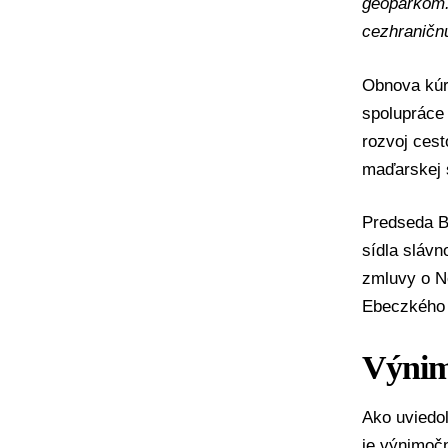
geoparkom. 
cezhraničn
Obnova kúr
spolupráce
rozvoj cest
maďarskej 
Predseda BB
sídla slávn
zmluvy o Ne
Ebeczkého k
Výnim
Ako uviedo
je výnimočn