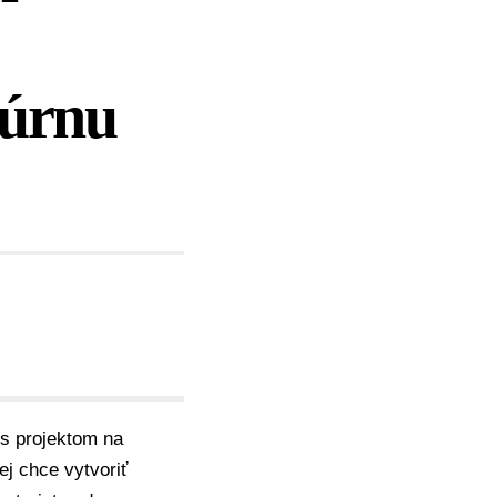
túrnu
s projektom na
j chce vytvoriť