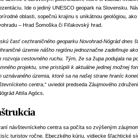
rezentáciu. Ide o jediný UNESCO geopark na Slovensku. Náv
írodné oblasti, sopečnú krajinu s unikátnou geológiou, ako a
vohradu – Hrad Šomoška či Fiľakovský hrad.
nskú časť cezhraničného geoparku Novohrad-Nógrád dnes št
prihraničné územie nášho regiónu jednoznačne zadefinuje a
m rozvoja cestovného ruchu. Tým, že sa župa podujala na po
mného projektu, sme pristúpili k aktuálne jedinej možnej fo
znávaného územia, ktoré sa na našej strane hraníc koneč
števníckeho centra
,“ uviedol predseda Záujmového združen
ógrád Attila Agócs.
štrukcia
aní návštevníckeho centra sa počíta so zvýšeným záujmom 
-tisíc turistov ročne. Ebeczkého kúriu, vidiecke šľachtické sí