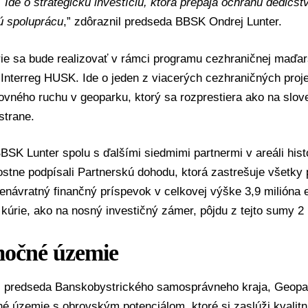
Ide o strategickú investíciu, ktorá prepája ochranu dedičstv
ú spoluprácu
,” zdôraznil predseda BBSK
Ondrej Lunter
.
ie sa bude realizovať v rámci programu cezhraničnej maďar
 Interreg HUSK. Ide o jeden z viacerých cezhraničných pro
ovného ruchu v geoparku, ktorý sa rozprestiera ako na slove
strane.
SK Lunter spolu s ďalšími siedmimi partnermi v areáli hist
ostne podpísali Partnerskú dohodu, ktorá zastrešuje všetky 
návratný finančný príspevok v celkovej výške 3,9 milióna 
úrie, ako na nosný investičný zámer, pôjdu z tejto sumy 2 
očné územie
l predseda Banskobystrického samosprávneho kraja, Geop
é územie s obrovským potenciálom, ktoré si zaslúži kvalitnú