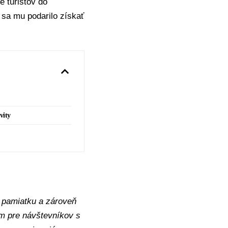
e turistov do
sa mu podarilo získať
vity
 pamiatku a zároveň
m pre návštevníkov s