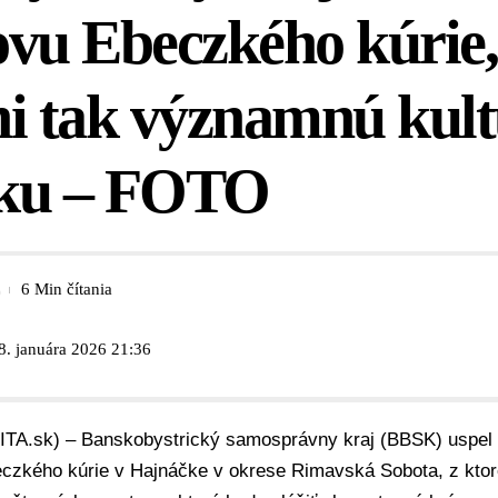
vu Ebeczkého kúrie,
ni tak významnú kul
ku – FOTO
6 Min čítania
8. januára 2026 21:36
SITA.sk) –
Banskobystrický samosprávny kraj (BBSK)
uspel 
czkého kúrie v Hajnáčke v okrese Rimavská Sobota, z ktore