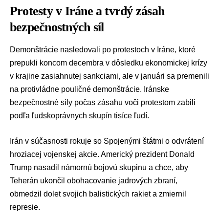
Protesty v Iráne a tvrdý zásah
bezpečnostných síl
Demonštrácie nasledovali po protestoch v Iráne, ktoré
prepukli koncom decembra v dôsledku ekonomickej krízy
v krajine zasiahnutej sankciami, ale v januári sa premenili
na protivládne pouličné demonštrácie. Iránske
bezpečnostné sily počas zásahu voči protestom zabili
podľa ľudskoprávnych skupín tisíce ľudí.
Irán v súčasnosti rokuje so Spojenými štátmi o odvrátení
hroziacej vojenskej akcie. Americký prezident Donald
Trump nasadil námornú bojovú skupinu a chce, aby
Teherán ukončil obohacovanie jadrových zbraní,
obmedzil dolet svojich balistických rakiet a zmiernil
represie.