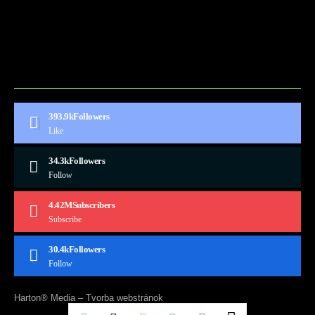
BLOG
CONTACT
MARKETMINDS HOME
UKÁŽKOVÁ STRÁNKA
393.9k
Followers
Like
34.3k
Followers
Follow
4.42M
Subscribers
Subscribe
30.4k
Followers
Follow
Harton® Media –
Tvorba webstránok