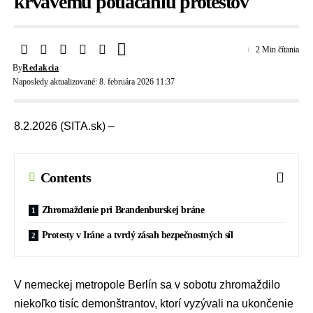
krvavému potláčaniu protestov
2 Min čítania
By
Redakcia
Naposledy aktualizované: 8. februára 2026 11:37
8.2.2026 (SITA.sk) –
Contents
Zhromaždenie pri Brandenburskej bráne
Protesty v Iráne a tvrdý zásah bezpečnostných síl
V nemeckej metropole Berlín sa v sobotu zhromaždilo
niekoľko tisíc
demonštrantov
, ktorí vyzývali na ukončenie