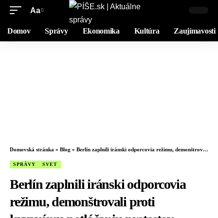
Aa
Domov
Správy
Ekonomika
Kultúra
Zaujímavosti
Domovská stránka
»
Blog
»
Berlín zaplnili iránski odporcovia režimu, demonštrovali proti krvavému potláčaniu protestov
SPRÁVY
SVET
Berlín zaplnili iránski odporcovia
režimu, demonštrovali proti