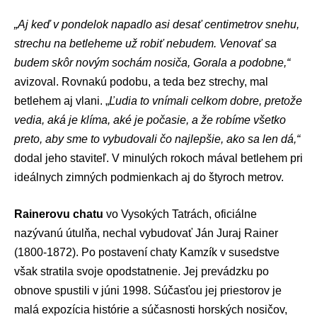
„Aj keď v pondelok napadlo asi desať centimetrov snehu,
strechu na betleheme už robiť nebudem. Venovať sa
budem skôr novým sochám nosiča, Gorala a podobne,“
avizoval. Rovnakú podobu, a teda bez strechy, mal
betlehem aj vlani. „
Ľudia to vnímali celkom dobre, pretože
vedia, aká je klíma, aké je počasie, a že robíme všetko
preto, aby sme to vybudovali čo najlepšie, ako sa len dá,“
dodal jeho staviteľ. V minulých rokoch mával betlehem pri
ideálnych zimných podmienkach aj do štyroch metrov.
Rainerovu chatu
vo Vysokých Tatrách, oficiálne
nazývanú útulňa, nechal vybudovať Ján Juraj Rainer
(1800-1872). Po postavení chaty Kamzík v susedstve
však stratila svoje opodstatnenie. Jej prevádzku po
obnove spustili v júni 1998. Súčasťou jej priestorov je
malá expozícia histórie a súčasnosti horských nosičov,