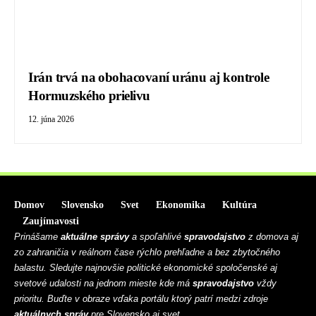
Irán trvá na obohacovaní uránu aj kontrole
Hormuzského prielivu
12. júna 2026
Domov
Slovensko
Svet
Ekonomika
Kultúra
Zaujímavosti
Prinášame
aktuálne správy
a spoľahlivé
spravodajstvo
z domova aj
zo zahraničia v reálnom čase rýchlo prehľadne a bez zbytočného
balastu. Sledujte najnovšie politické ekonomické spoločenské aj
svetové udalosti na jednom mieste kde má
spravodajstvo
vždy
prioritu. Buďte v obraze vďaka portálu ktorý patrí medzi zdroje
aktuálnych správ
pre Slovensko aj svet.