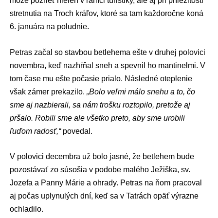
môže pozrieť nielen v rámci turistiky, ale aj pri príležitosti
stretnutia na Troch kráľov, ktoré sa tam každoročne koná
6. januára na poludnie.
Petras začal so stavbou betlehema ešte v druhej polovici
novembra, keď nazhŕňal sneh a spevnil ho mantinelmi. V
tom čase mu ešte počasie prialo. Následné oteplenie
však zámer prekazilo.
„Bolo veľmi málo snehu a to, čo
sme aj nazbierali, sa nám trošku roztopilo, pretože aj
pršalo. Robili sme ale všetko preto, aby sme urobili
ľuďom radosť,“
povedal.
V polovici decembra už bolo jasné, že betlehem bude
pozostávať zo súsošia v podobe malého Ježiška, sv.
Jozefa a Panny Márie a ohrady. Petras na ňom pracoval
aj počas uplynulých dní, keď sa v Tatrách opäť výrazne
ochladilo.