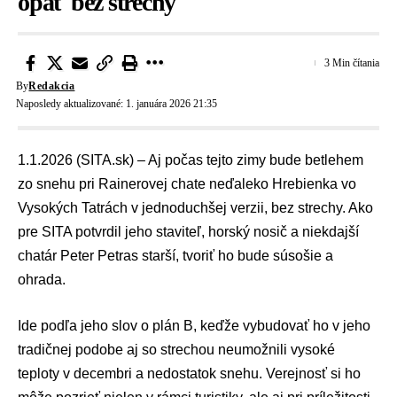
opäť bez strechy
3 Min čítania
By
Redakcia
Naposledy aktualizované: 1. januára 2026 21:35
1.1.2026 (SITA.sk) – Aj počas tejto zimy bude betlehem
zo snehu pri Rainerovej chate neďaleko Hrebienka vo
Vysokých Tatrách v jednoduchšej verzii, bez strechy. Ako
pre SITA potvrdil jeho staviteľ, horský nosič a niekdajší
chatár Peter Petras starší, tvoriť ho bude súsošie a
ohrada.
Ide podľa jeho slov o plán B, keďže vybudovať ho v jeho
tradičnej podobe aj so strechou neumožnili vysoké
teploty v decembri a nedostatok snehu. Verejnosť si ho