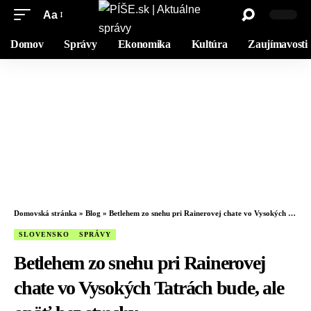
Aa
Domov
Správy
Ekonomika
Kultúra
Zaujímavosti
Domovská stránka
»
Blog
»
Betlehem zo snehu pri Rainerovej chate vo Vysokých Tatrách bude, ale opäť bez strechy
SLOVENSKO
SPRÁVY
Betlehem zo snehu pri Rainerovej
chate vo Vysokých Tatrách bude, ale