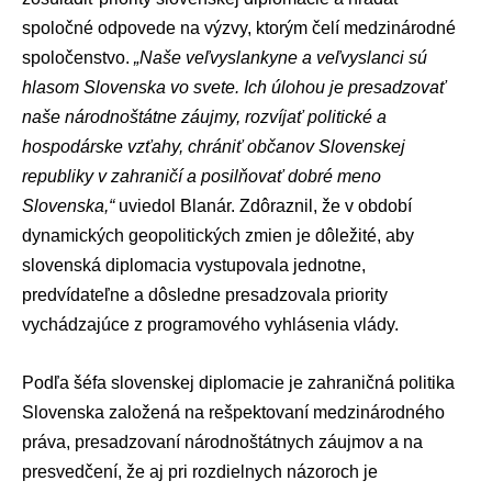
spoločné odpovede na výzvy, ktorým čelí medzinárodné
spoločenstvo.
„Naše veľvyslankyne a veľvyslanci sú
hlasom Slovenska vo svete. Ich úlohou je presadzovať
naše národnoštátne záujmy, rozvíjať politické a
hospodárske vzťahy, chrániť občanov Slovenskej
republiky v zahraničí a posilňovať dobré meno
Slovenska,“
uviedol Blanár. Zdôraznil, že v období
dynamických geopolitických zmien je dôležité, aby
slovenská diplomacia vystupovala jednotne,
predvídateľne a dôsledne presadzovala priority
vychádzajúce z programového vyhlásenia vlády.
Podľa šéfa slovenskej diplomacie je zahraničná politika
Slovenska založená na rešpektovaní medzinárodného
práva, presadzovaní národnoštátnych záujmov a na
presvedčení, že aj pri rozdielnych názoroch je