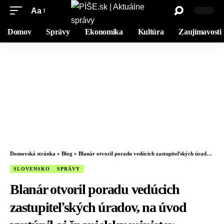
Aa
Domov
Správy
Ekonomika
Kultúra
Zaujímavosti
Domovská stránka
»
Blog
»
Blanár otvoril poradu vedúcich zastupiteľských úradov, na úvod vystúpil aj španielsky minister – FOTO
SLOVENSKO
SPRÁVY
Blanár otvoril poradu vedúcich
zastupiteľských úradov, na úvod