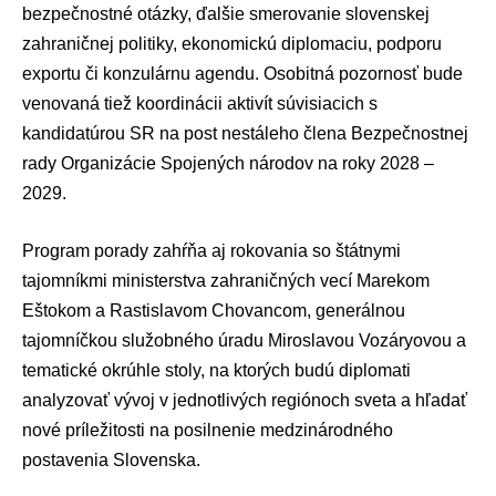
bezpečnostné otázky, ďalšie smerovanie slovenskej
zahraničnej politiky, ekonomickú diplomaciu, podporu
exportu či konzulárnu agendu. Osobitná pozornosť bude
venovaná tiež koordinácii aktivít súvisiacich s
kandidatúrou SR na post nestáleho člena
Bezpečnostnej
rady Organizácie Spojených národov
na roky 2028 –
2029.
Program porady zahŕňa aj rokovania so štátnymi
tajomníkmi ministerstva zahraničných vecí
Marekom
Eštokom
a
Rastislavom Chovancom
, generálnou
tajomníčkou služobného úradu Miroslavou Vozáryovou a
tematické okrúhle stoly, na ktorých budú diplomati
analyzovať vývoj v jednotlivých regiónoch sveta a hľadať
nové príležitosti na posilnenie medzinárodného
postavenia Slovenska.