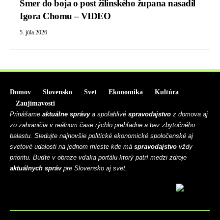
Smer do boja o post žilinského župana nasadil
Igora Chomu – VIDEO
5. júla 2026
Domov
Slovensko
Svet
Ekonomika
Kultúra
Zaujímavosti
Prinášame
aktuálne správy
a spoľahlivé
spravodajstvo
z domova aj
zo zahraničia v reálnom čase rýchlo prehľadne a bez zbytočného
balastu. Sledujte najnovšie politické ekonomické spoločenské aj
svetové udalosti na jednom mieste kde má
spravodajstvo
vždy
prioritu. Buďte v obraze vďaka portálu ktorý patrí medzi zdroje
aktuálnych správ
pre Slovensko aj svet.