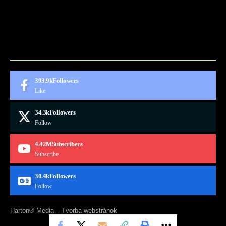
BLOG
CONTACT
MARKETMINDS HOME
UKÁŽKOVÁ STRÁNKA
393.9k
Followers
Like
34.3k
Followers
Follow
4.42M
Subscribers
Subscribe
30.4k
Followers
Follow
Harton® Media –
Tvorba webstránok