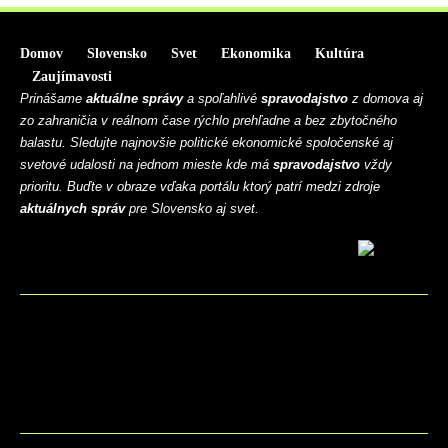
Domov
Slovensko
Svet
Ekonomika
Kultúra
Zaujímavosti
Prinášame
aktuálne správy
a spoľahlivé
spravodajstvo
z domova aj
zo zahraničia v reálnom čase rýchlo prehľadne a bez zbytočného
balastu. Sledujte najnovšie politické ekonomické spoločenské aj
svetové udalosti na jednom mieste kde má
spravodajstvo
vždy
prioritu. Buďte v obraze vďaka portálu ktorý patrí medzi zdroje
aktuálnych správ
pre Slovensko aj svet.
BLOG
CONTACT
MARKETMINDS HOME
UKÁŽKOVÁ STRÁNKA