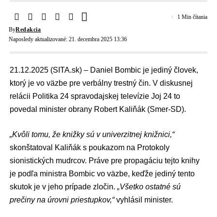
1 Min čítania
By
Redakcia
Naposledy aktualizované: 21. decembra 2025 13:36
21.12.2025 (SITA.sk) –
Daniel Bombic
je jediný človek,
ktorý je vo väzbe pre verbálny trestný čin. V diskusnej
relácii
Politika 24
spravodajskej televízie Joj 24 to
povedal minister obrany
Robert Kaliňák
(
Smer-SD
).
„Kvôli tomu, že knižky sú v univerzitnej knižnici,“
skonštatoval Kaliňák s poukazom na Protokoly
sionistických mudrcov. Práve pre propagáciu tejto knihy
je podľa ministra Bombic vo väzbe, keďže jediný tento
skutok je v jeho prípade zločin.
„Všetko ostatné sú
prečiny na úrovni priestupkov,“
vyhlásil minister.