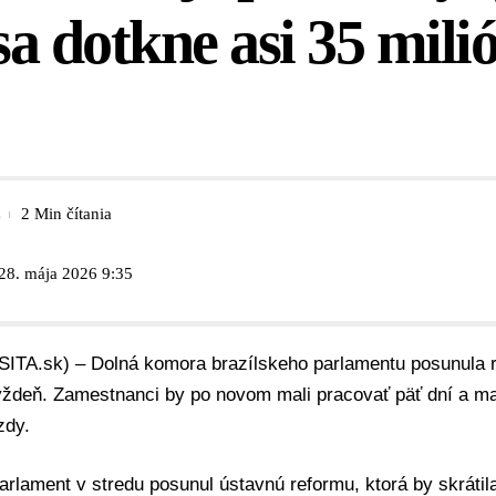
a dotkne asi 35 mili
2 Min čítania
28. mája 2026 9:35
(SITA.sk) – Dolná komora brazílskeho parlamentu posunula 
ýždeň. Zamestnanci by po novom mali pracovať päť dní a ma
zdy.
arlament v stredu posunul ústavnú reformu, ktorá by skráti