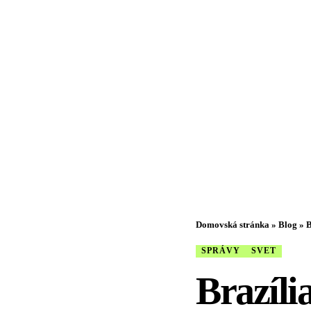
Domovská stránka
»
Blog
»
B
SPRÁVY
SVET
Brazíli