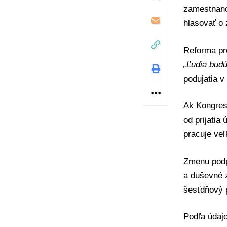
zamestnanc
hlasovať o 
Reforma pr
„Ľudia budú
podujatia 
Ak Kongres 
od prijatia
pracuje veľ
Zmenu podpo
a duševné z
šesťdňový 
Podľa údajo