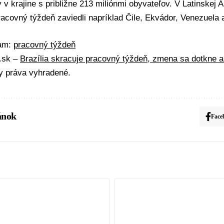
 v krajine s približne 213 miliónmi obyvateľov. V Latinskej 
acovný týždeň zaviedli napríklad Čile, Ekvádor, Venezuela 
mam:
pracovný týždeň
A.sk –
Brazília skracuje pracovný týždeň, zmena sa dotkne as
y práva vyhradené.
ánok
Face