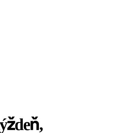
týždeň,