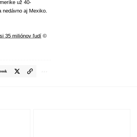
Amerike už 40-
a nedávno aj Mexiko.
i 35 miliónov ľudí
©
book