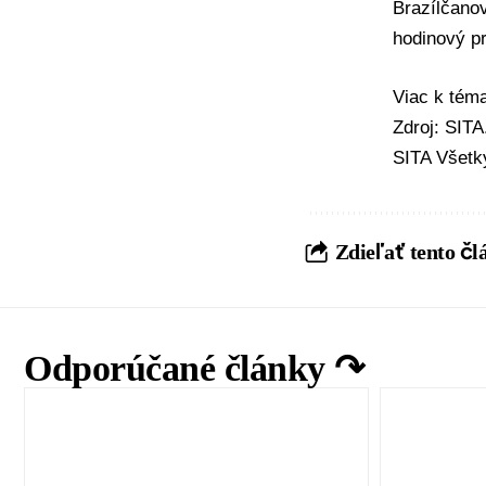
Brazílčanov
hodinový pr
Viac k té
Zdroj: SIT
SITA Všetk
Zdieľať tento čl
Odporúčané články ↷