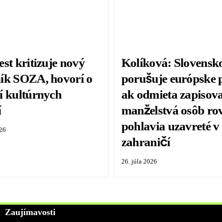
st kritizuje nový
Kolíková: Slovensk
ík SOZA, hovorí o
porušuje európske 
í kultúrnych
ak odmieta zapisov
í
manželstvá osôb r
pohlavia uzavreté v
026
zahraničí
26. júla 2026
Zaujímavosti