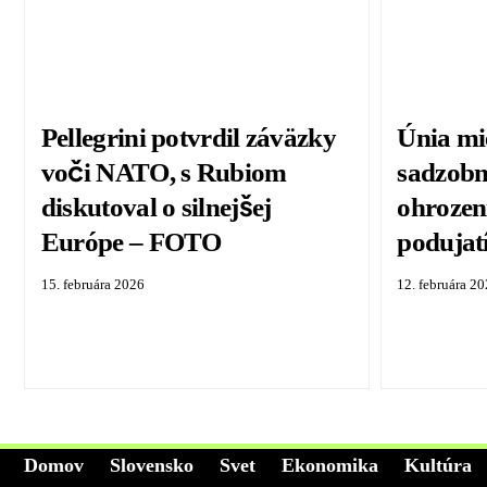
Pellegrini potvrdil záväzky
Únia mie
voči NATO, s Rubiom
sadzobn
diskutoval o silnejšej
ohrozen
Európe – FOTO
podujat
15. februára 2026
12. februára 2
Domov
Slovensko
Svet
Ekonomika
Kultúra