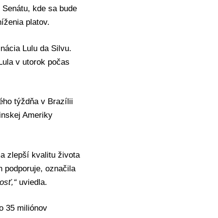
 Senátu, kde sa bude
íženia platov.
Inácia Lulu da Silvu
.
ula v utorok počas
ho týždňa v Brazílii
tinskej Ameriky
 zlepší kvalitu života
h podporuje, označila
osť,“
uviedla.
o 35 miliónov