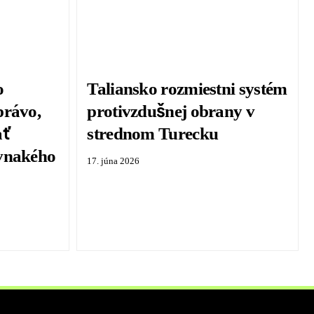
o
Taliansko rozmiestni systém
právo,
protivzdušnej obrany v
ať
strednom Turecku
ovnakého
17. júna 2026