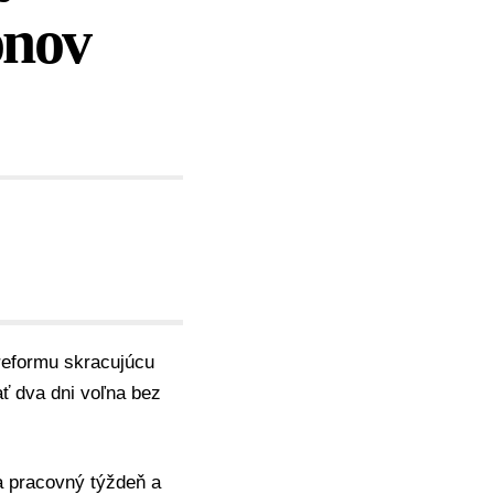
ónov
reformu skracujúcu
ť dva dni voľna bez
la pracovný týždeň a