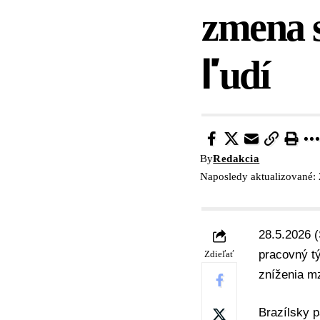
zmena s
ľudí
By
Redakcia
Naposledy aktualizované: 
28.5.2026 
pracovný t
Zdieľať
zníženia m
Brazílsky p