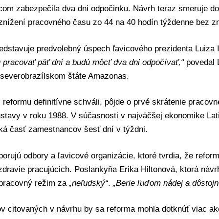
om zabezpečila dva dni odpočinku. Návrh teraz smeruje do
znížení pracovného času zo 44 na 40 hodín týždenne bez zn
edstavuje predvolebný úspech ľavicového prezidenta
Luiza 
 pracovať päť dní a budú môcť dva dni odpočívať,“
povedal L
v severobrazílskom štáte Amazonas.
reformu definitívne schváli, pôjde o prvé skrátenie pracovné
 ústavy v roku 1988. V súčasnosti v najväčšej ekonomike La
ká časť zamestnancov šesť dní v týždni.
rujú odbory a ľavicové organizácie, ktoré tvrdia, že reforma
dravie pracujúcich. Poslankyňa Erika Hiltonová, ktorá návr
pracovný režim za
„neľudský“
.
„Berie ľuďom nádej a dôstojn
v citovaných v návrhu by sa reforma mohla dotknúť viac ak