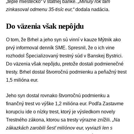
„teplé miestečko“ v štátnej banke.
„Minulý rok tam
zinkasoval odmenu 35-tisíc eur,“
dodala nadácia.
Do väzenia však nepôjdu
O tom, že Brhel a jeho syn sú vinní v kauze Mýtnik ako
prvý informoval
denník SME
. Spresnil, že o ich vine
rozhodol Špecializovaný trestný súd v Banskej Bystrici.
Do väzenia však nepôjdu, pretože dostali podmienečné
tresty. Brhel dostal štvorročnú podmienku a peňažný trest
1,5 milióna eur.
Jeho syn dostal rovnako štvorročnú podmienku a
finančný trest vo výške 1,2 milióna eur. Podľa Zastavme
korupciu ide o nízky trest, ktorý je výsledkom novely
Trestného zákona, ktorou sa tresty výrazne znížili.
„Na
zákazkách zarobili šesť miliónov eur, vyviazli len s