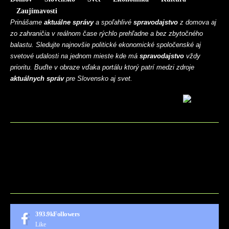
Zaujímavosti
Prinášame
aktuálne správy
a spoľahlivé
spravodajstvo
z domova aj
zo zahraničia v reálnom čase rýchlo prehľadne a bez zbytočného
balastu. Sledujte najnovšie politické ekonomické spoločenské aj
svetové udalosti na jednom mieste kde má
spravodajstvo
vždy
prioritu. Buďte v obraze vďaka portálu ktorý patrí medzi zdroje
aktuálnych správ
pre Slovensko aj svet.
BLOG
CONTACT
MARKETMINDS HOME
UKÁŽKOVÁ STRÁNKA
393.9k
Followers
Like