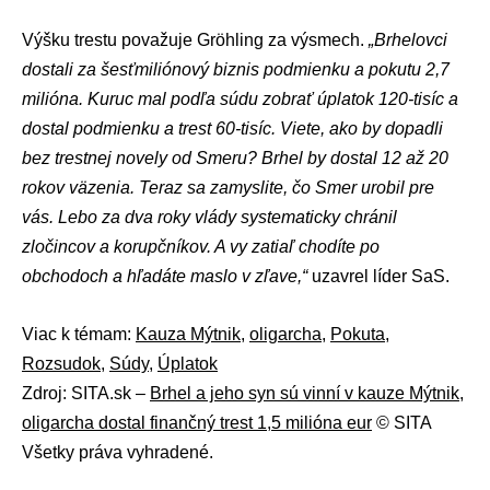
Výšku trestu považuje Gröhling za výsmech.
„Brhelovci
dostali za šesťmiliónový biznis podmienku a pokutu 2,7
milióna. Kuruc mal podľa súdu zobrať úplatok 120-tisíc a
dostal podmienku a trest 60-tisíc. Viete, ako by dopadli
bez trestnej novely od Smeru? Brhel by dostal 12 až 20
rokov väzenia. Teraz sa zamyslite, čo Smer urobil pre
vás. Lebo za dva roky vlády systematicky chránil
zločincov a korupčníkov. A vy zatiaľ chodíte po
obchodoch a hľadáte maslo v zľave,“
uzavrel líder SaS.
Viac k témam:
Kauza Mýtnik
,
oligarcha
,
Pokuta
,
Rozsudok
,
Súdy
,
Úplatok
Zdroj: SITA.sk –
Brhel a jeho syn sú vinní v kauze Mýtnik,
oligarcha dostal finančný trest 1,5 milióna eur
© SITA
Všetky práva vyhradené.