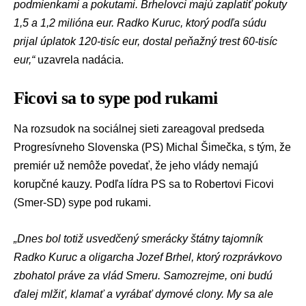
podmienkami a pokutami. Brhelovci majú zaplatiť pokuty
1,5 a 1,2 milióna eur. Radko Kuruc, ktorý podľa súdu
prijal
úplatok
120-tisíc eur, dostal peňažný trest 60-tisíc
eur,“
uzavrela nadácia.
Ficovi sa to sype pod rukami
Na rozsudok na sociálnej sieti zareagoval predseda
Progresívneho Slovenska (PS)
Michal Šimečka
, s tým, že
premiér už nemôže povedať, že jeho vlády nemajú
korupčné kauzy. Podľa lídra PS sa to
Robertovi Ficovi
(
Smer-SD
) sype pod rukami.
„Dnes bol totiž usvedčený smerácky štátny tajomník
Radko Kuruc a oligarcha Jozef Brhel, ktorý rozprávkovo
zbohatol práve za vlád Smeru. Samozrejme, oni budú
ďalej mlžiť, klamať a vyrábať dymové clony. My sa ale