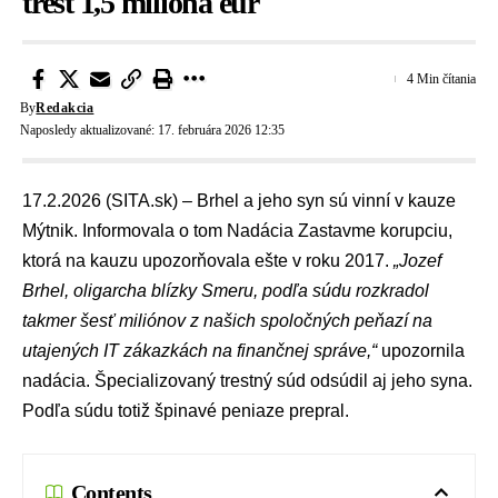
trest 1,5 milióna eur
4 Min čítania
By
Redakcia
Naposledy aktualizované: 17. februára 2026 12:35
17.2.2026 (SITA.sk) – Brhel a jeho syn sú vinní v
kauze
Mýtnik
. Informovala o tom
Nadácia Zastavme korupciu
,
ktorá na kauzu upozorňovala ešte v roku 2017.
„J
ozef
Brhel
, oligarcha blízky
Smeru
, podľa súdu rozkradol
takmer šesť miliónov z našich spoločných peňazí na
utajených IT zákazkách na finančnej správe,“
upozornila
nadácia.
Špecializovaný trestný súd
odsúdil aj jeho syna.
Podľa súdu totiž špinavé peniaze prepral.
Contents