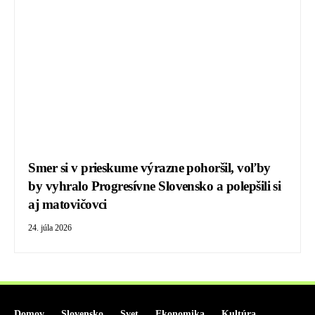
Smer si v prieskume výrazne pohoršil, voľby
by vyhralo Progresívne Slovensko a polepšili si
aj matovičovci
24. júla 2026
Domov
Slovensko
Svet
Ekonomika
Kultúra