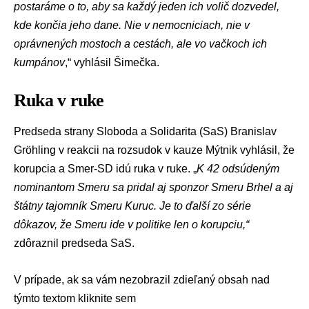
postaráme o to, aby sa každý jeden ich volič dozvedel,
kde končia jeho dane. Nie v nemocniciach, nie v
oprávnených mostoch a cestách, ale vo vačkoch ich
kumpánov
,“ vyhlásil Šimečka.
Ruka v ruke
Predseda strany
Sloboda a Solidarita
(SaS)
Branislav
Gröhling
v reakcii na rozsudok v kauze Mýtnik vyhlásil, že
korupcia a Smer-SD idú ruka v ruke. „
K 42 odsúdeným
nominantom Smeru sa pridal aj sponzor Smeru Brhel a aj
štátny tajomník Smeru Kuruc. Je to ďalší zo série
dôkazov, že Smeru ide v politike len o korupciu,“
zdôraznil predseda SaS.
V prípade, ak sa vám nezobrazil zdieľaný obsah nad
týmto textom
kliknite sem