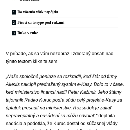
Do väzenia však nepôjdu
Ficovi sa to sype pod rukami
Ruka v ruke
V prípade, ak sa vám nezobrazil zdieľaný obsah nad
týmto textom
kliknite sem
„Naše spoločné peniaze sa rozkradli, keď štát od firmy
Allexis
nakúpil predražený systém e-Kasy. Bolo to v čase,
keď
ministerstvo financií r
iadil
Peter Kažimír
. Jeho štátny
tajomník
Radko Kuruc
podľa súdu celý projekt e-Kasy za
úplatok presadil na ministerstve. Rozsudok je zatiaľ
nepravoplatný a odsúdení sa môžu odvolať,“
doplnila
nadácia a podotkla, že Kuruc dostal od súčasnej vlády