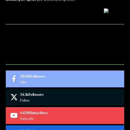
BLOG
CONTACT
MARKETMINDS HOME
UKÁŽKOVÁ STRÁNKA
393.9k
Followers
Like
34.3k
Followers
Follow
4.42M
Subscribers
Subscribe