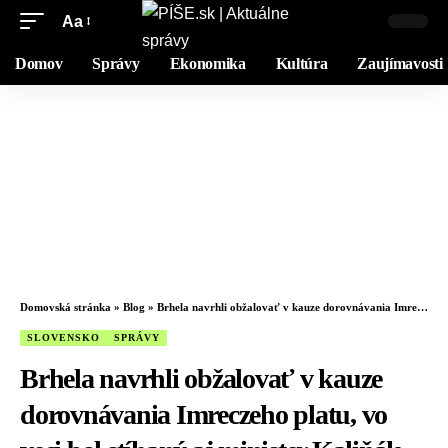
Aa
Domov
Správy
Ekonomika
Kultúra
Zaujímavosti
Domovská stránka
»
Blog
»
Brhela navrhli obžalovať v kauze dorovnávania Imreczeho platu, vo veci bol stíhaný aj minister Kaliňák
SLOVENSKO
SPRÁVY
Brhela navrhli obžalovať v kauze
dorovnávania Imreczeho platu, vo