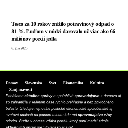
Tesco za 10 rokov znížilo potravinový odpad o
81 %. Ľuďom v núdzi darovalo už viac ako 66
miliónov porcií jedla
6. júla 2026
Domov
Slovensko
Svet
Ekonomika
Kultúra
Zaujímavosti
Prinášame
aktuálne správy
a spoľahlivé
spravodajstvo
z domova aj
zo zahraničia v reálnom čase rýchlo prehľadne a bez zbytočného
balastu. Sledujte najnovšie politické ekonomické spoločenské aj
svetové udalosti na jednom mieste kde má
spravodajstvo
vždy
prioritu. Buďte v obraze vďaka portálu ktorý patrí medzi zdroje
aktuálnych správ
pre Slovensko aj svet.