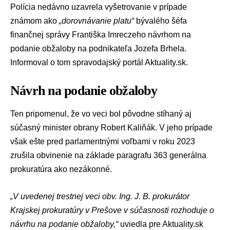
Polícia
nedávno uzavrela vyšetrovanie v prípade
známom ako
„dorovnávanie platu“
bývalého šéfa
finančnej správy
Františka Imreczeho
návrhom na
podanie obžaloby na podnikateľa
Jozefa Brhela
.
Informoval o tom spravodajský portál
Aktuality.sk
.
Návrh na podanie obžaloby
Ten pripomenul, že vo veci bol pôvodne stíhaný aj
súčasný
minister obrany
Robert Kaliňák
. V jeho prípade
však ešte pred parlamentnými voľbami v roku 2023
zrušila obvinenie na základe
paragrafu 363
generálna
prokuratúra
ako nezákonné.
„V uvedenej trestnej veci obv. Ing. J. B. prokurátor
Krajskej prokuratúry v Prešove
v súčasnosti rozhoduje o
návrhu na podanie obžaloby,“
uviedla pre Aktuality.sk