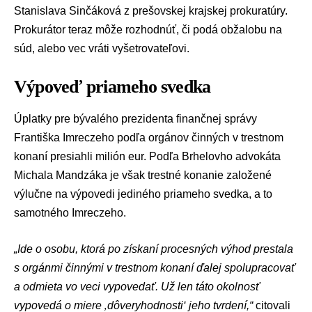
Stanislava Sinčáková z prešovskej krajskej prokuratúry.
Prokurátor teraz môže rozhodnúť, či podá obžalobu na
súd, alebo vec vráti vyšetrovateľovi.
Výpoveď priameho svedka
Úplatky pre bývalého prezidenta finančnej správy
Františka Imreczeho podľa orgánov činných v trestnom
konaní presiahli milión eur. Podľa Brhelovho advokáta
Michala Mandzáka
je však trestné konanie založené
výlučne na výpovedi jediného priameho svedka, a to
samotného Imreczeho.
„Ide o osobu, ktorá po získaní procesných výhod prestala
s orgánmi činnými v trestnom konaní ďalej spolupracovať
a odmieta vo veci vypovedať. Už len táto okolnosť
vypovedá o miere ‚dôveryhodnosti‘ jeho tvrdení,“
citovali