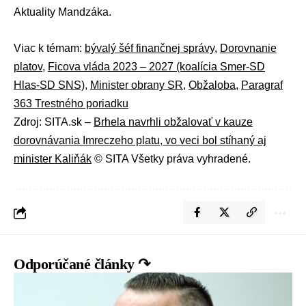
Aktuality Mandzáka.
Viac k témam:
bývalý šéf finančnej správy
,
Dorovnanie
platov
,
Ficova vláda 2023 – 2027 (koalícia Smer-SD
Hlas-SD SNS)
,
Minister obrany SR
,
Obžaloba
,
Paragraf
363 Trestného poriadku
Zdroj: SITA.sk –
Brhela navrhli obžalovať v kauze
dorovnávania Imreczeho platu, vo veci bol stíhaný aj
minister Kaliňák
© SITA Všetky práva vyhradené.
Odporúčané články ↷