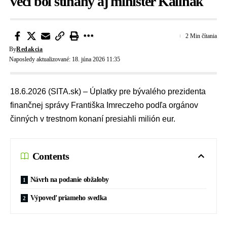
veci bol stíhaný aj minister Kaliňák
2 Min čítania
By
Redakcia
Naposledy aktualizované: 18. júna 2026 11:35
18.6.2026 (SITA.sk) – Úplatky pre bývalého prezidenta
finančnej správy Františka Imreczeho podľa orgánov
činných v trestnom konaní presiahli milión eur.
Contents
Návrh na podanie obžaloby
Výpoveď priameho svedka