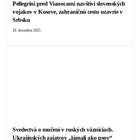
Pellegrini pred Vianocami navštívi slovenských
vojakov v Kosove, zahraničnú cestu uzavrie v
Srbsku
18. decembra 2025
Svedectvá o mučení v ruských väzniciach.
Ukrajinských zajatcov „lámali ako psov“