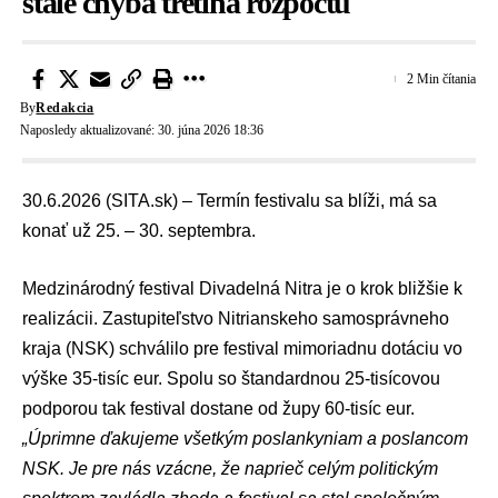
stále chýba tretina rozpočtu
2 Min čítania
By
Redakcia
Naposledy aktualizované: 30. júna 2026 18:36
30.6.2026 (SITA.sk) – Termín festivalu sa blíži, má sa
konať už 25. – 30. septembra.
Medzinárodný festival
Divadelná Nitra
je o krok bližšie k
realizácii. Zastupiteľstvo
Nitrianskeho samosprávneho
kraja
(NSK) schválilo pre festival mimoriadnu dotáciu vo
výške 35-tisíc eur. Spolu so štandardnou 25-tisícovou
podporou tak festival dostane od župy 60-tisíc eur.
„Úprimne ďakujeme všetkým poslankyniam a poslancom
NSK. Je pre nás vzácne, že naprieč celým politickým