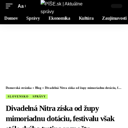
Aa
Domov
Správy
Ekonomika
Kultúra
Zaujímavosti
Domovská stránka
»
Blog
»
Divadelná Nitra získa od župy mimoriadnu dotáciu, festivalu však stále chýba tretina rozpočtu
SLOVENSKO
SPRÁVY
Divadelná Nitra získa od župy
mimoriadnu dotáciu, festivalu však