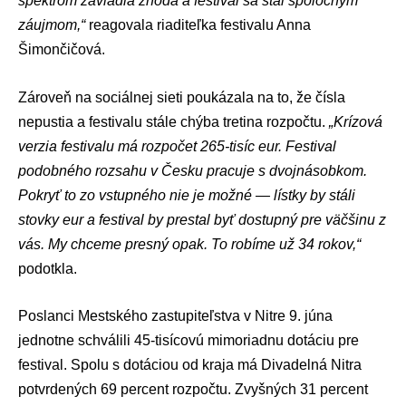
spektrom zavládla zhoda a festival sa stal spoločným
záujmom,“
reagovala riaditeľka festivalu Anna
Šimončičová.
Zároveň na sociálnej sieti poukázala na to, že čísla
nepustia a festivalu stále chýba tretina rozpočtu.
„Krízová
verzia festivalu má rozpočet 265-tisíc eur. Festival
podobného rozsahu v Česku pracuje s dvojnásobkom.
Pokryť to zo vstupného nie je možné — lístky by stáli
stovky eur a festival by prestal byť dostupný pre väčšinu z
vás. My chceme presný opak. To robíme už 34 rokov,“
podotkla.
Poslanci Mestského zastupiteľstva v Nitre 9. júna
jednotne schválili 45-tisícovú mimoriadnu dotáciu pre
festival. Spolu s dotáciou od kraja má Divadelná Nitra
potvrdených 69 percent rozpočtu. Zvyšných 31 percent