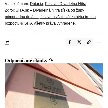
Viac k témam:
Dotácia
,
Festival Divadelná Nitra
Zdroj: SITA.sk –
Divadelná Nitra získa od župy
mimoriadnu dotáciu, festivalu však stále chýba tretina
rozpočtu
© SITA Všetky práva vyhradené.
Odporúčané články ↷