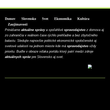
Domov
Slovensko
Svet
Ekonomika
Kultúra
Zaujímavosti
Prinášame
aktuálne správy
a spoľahlivé
spravodajstvo
z domova aj
zo zahraničia v reálnom čase rýchlo prehľadne a bez zbytočného
balastu. Sledujte najnovšie politické ekonomické spoločenské aj
svetové udalosti na jednom mieste kde má
spravodajstvo
vždy
prioritu. Buďte v obraze vďaka portálu ktorý patrí medzi zdroje
aktuálnych správ
pre Slovensko aj svet.
BLOG
CONTACT
MARKETMINDS HOME
UKÁŽKOVÁ STRÁNKA