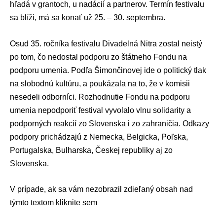
hľadá v grantoch, u nadácií a partnerov. Termín festivalu
sa blíži, má sa konať už 25. – 30. septembra.
Osud 35. ročníka festivalu Divadelná Nitra zostal neistý
po tom, čo nedostal podporu zo štátneho
Fondu na
podporu umenia
. Podľa Šimončinovej ide o politický tlak
na slobodnú kultúru, a poukázala na to, že v komisii
nesedeli odborníci. Rozhodnutie Fondu na podporu
umenia nepodporiť festival vyvolalo vlnu solidarity a
podporných reakcií zo Slovenska i zo zahraničia. Odkazy
podpory prichádzajú z Nemecka, Belgicka, Poľska,
Portugalska, Bulharska, Českej republiky aj zo
Slovenska.
V prípade, ak sa vám nezobrazil zdieľaný obsah nad
týmto textom
kliknite sem