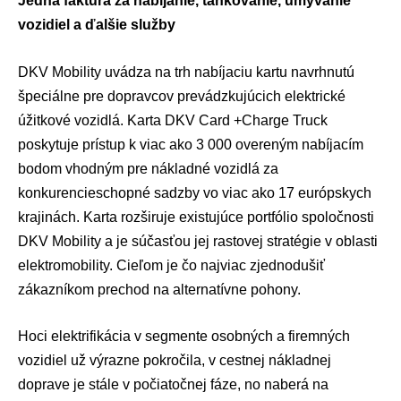
Jedna faktúra za nabíjanie, tankovanie, umývanie
vozidiel a ďalšie služby
DKV Mobility uvádza na trh nabíjaciu kartu navrhnutú
špeciálne pre dopravcov prevádzkujúcich elektrické
úžitkové vozidlá.
Karta DKV Card +Charge Truck
poskytuje prístup k viac ako 3 000 overeným nabíjacím
bodom vhodným pre nákladné vozidlá za
konkurencieschopné sadzby vo viac ako 17 európskych
krajinách. Karta rozširuje existujúce portfólio spoločnosti
DKV Mobility a je súčasťou jej rastovej stratégie v oblasti
elektromobility. Cieľom je čo najviac zjednodušiť
zákazníkom prechod na alternatívne pohony.
Hoci elektrifikácia v segmente osobných a firemných
vozidiel už výrazne pokročila, v cestnej nákladnej
doprave je stále v počiatočnej fáze, no naberá na