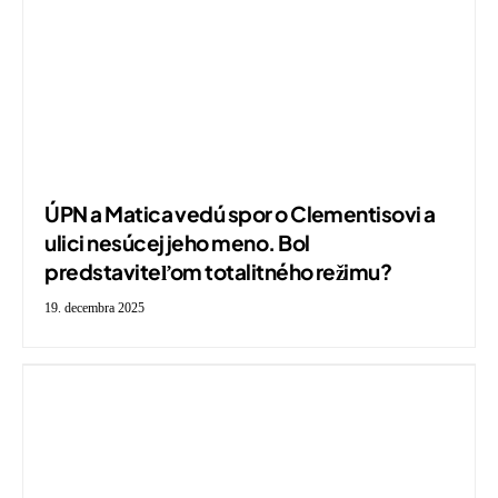
ÚPN a Matica vedú spor o Clementisovi a
ulici nesúcej jeho meno. Bol
predstaviteľom totalitného režimu?
19. decembra 2025