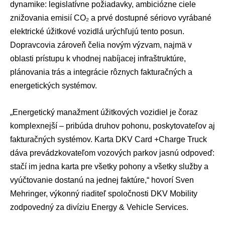
dynamike: legislatívne požiadavky, ambiciózne ciele
znižovania emisií CO₂ a prvé dostupné sériovo vyrábané
elektrické úžitkové vozidlá urýchľujú tento posun.
Dopravcovia zároveň čelia novým výzvam, najmä v
oblasti prístupu k vhodnej nabíjacej infraštruktúre,
plánovania trás a integrácie rôznych fakturačných a
energetických systémov.
„Energetický manažment úžitkových vozidiel je čoraz
komplexnejší – pribúda druhov pohonu, poskytovateľov aj
fakturačných systémov. Karta DKV Card +Charge Truck
dáva prevádzkovateľom vozových parkov jasnú odpoveď:
stačí im jedna karta pre všetky pohony a všetky služby a
vyúčtovanie dostanú na jednej faktúre,“ hovorí Sven
Mehringer, výkonný riaditeľ spoločnosti DKV Mobility
zodpovedný za divíziu Energy & Vehicle Services.