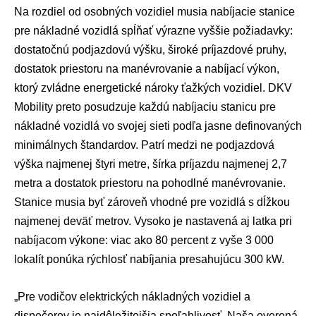
Na rozdiel od osobných vozidiel musia nabíjacie stanice
pre nákladné vozidlá spĺňať výrazne vyššie požiadavky:
dostatočnú podjazdovú výšku, široké príjazdové pruhy,
dostatok priestoru na manévrovanie a nabíjací výkon,
ktorý zvládne energetické nároky ťažkých vozidiel. DKV
Mobility preto posudzuje každú nabíjaciu stanicu pre
nákladné vozidlá vo svojej sieti podľa jasne definovaných
minimálnych štandardov. Patrí medzi ne podjazdová
výška najmenej štyri metre, šírka príjazdu najmenej 2,7
metra a dostatok priestoru na pohodlné manévrovanie.
Stanice musia byť zároveň vhodné pre vozidlá s dĺžkou
najmenej deväť metrov. Vysoko je nastavená aj latka pri
nabíjacom výkone: viac ako 80 percent z vyše 3 000
lokalít ponúka rýchlosť nabíjania presahujúcu 300 kW.
„Pre vodičov elektrických nákladných vozidiel a
dispečerov je najdôležitejšia spoľahlivosť. Naša overená