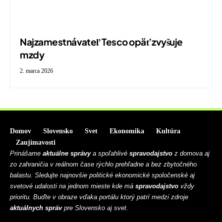
Najzamestnávateľ Tesco opäť zvyšuje
mzdy
2. marca 2026
Domov
Slovensko
Svet
Ekonomika
Kultúra
Zaujímavosti
Prinášame
aktuálne správy
a spoľahlivé
spravodajstvo
z domova aj
zo zahraničia v reálnom čase rýchlo prehľadne a bez zbytočného
balastu. Sledujte najnovšie politické ekonomické spoločenské aj
svetové udalosti na jednom mieste kde má
spravodajstvo
vždy
prioritu. Buďte v obraze vďaka portálu ktorý patrí medzi zdroje
aktuálnych správ
pre Slovensko aj svet.