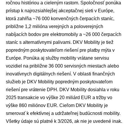
ročnou históriou a cieleným rastom. Spoločnosť ponúka
prístup k najrozsiahlejšej akceptačnej sieti v Európe,
ktorá zahŕňa ~76 000 konvenčných čerpacích staníc,
približne 1,2 milióna verejných a poloverejných
nabíjacích bodov pre elektromobily a ~26 000 čerpacích
staníc s alternatívnymi palivami. DKV Mobility je tiež
popredným poskytovateľom riešení pre platby mýta v
Európe. Ponúka aj služby mobility vrátane servisu
vozidiel na približne 36 000 servisných miestach alebo
inovatívnych digitálnych riešení. V oblasti finančných
služieb je DKV Mobility popredným poskytovateľom
riešení pre vrátenie DPH. DKV Mobility dosiahla v roku
2025 transakcie vo výške 20 miliárd EUR a tržby vo
výške 860 miliónov EUR. Cieľom DKV Mobility je
smerovať k efektívnej a udržateľnej budúcnosti mobility.
Všetky údaje sú platné k 3/2026, ak nie je uvedené inak.