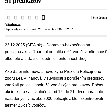
51 preukazov
1 Min čítania
By
Redakcia
Naposledy aktualizované: 23. decembra 2025 22:36
23.12.2025 (SITA.sk) – Dopravno-bezpečnostná
policajná akcia Roadpol odhalila u 61 vodičov prítomnosť
alkoholu a u ďalších siedmich prítomnosť drog.
Ako ďalej informovala hovorkyňa
Prezídia Policajného
zboru
Lea Vilhanová
, v súvislosti s porušením predpisov
zadržali policajti spolu 51 vodičských preukazov. Počas
akcie, ktorá sa uskutočnila od 15. do 21. decembra bolo
nasadených viac ako 2000 policajtov, ktorí skontrolovali
takmer 23-tisíc vodičov.