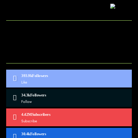
BLOG
CONTACT
MARKETMINDS HOME
UKÁŽKOVÁ STRÁNKA
393.9k
Followers
Like
34.3k
Followers
Follow
4.42M
Subscribers
Subscribe
30.4k
Followers