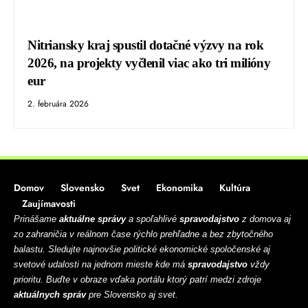
Nitriansky kraj spustil dotačné výzvy na rok
2026, na projekty vyčlenil viac ako tri milióny
eur
2. februára 2026
Domov
Slovensko
Svet
Ekonomika
Kultúra
Zaujímavosti
Prinášame
aktuálne správy
a spoľahlivé
spravodajstvo
z domova aj
zo zahraničia v reálnom čase rýchlo prehľadne a bez zbytočného
balastu. Sledujte najnovšie politické ekonomické spoločenské aj
svetové udalosti na jednom mieste kde má
spravodajstvo
vždy
prioritu. Buďte v obraze vďaka portálu ktorý patrí medzi zdroje
aktuálnych správ
pre Slovensko aj svet.