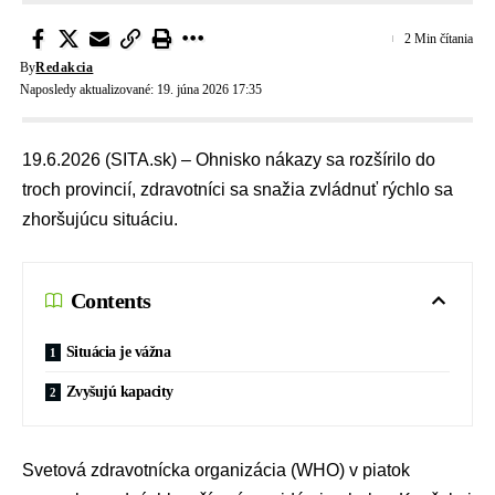
2 Min čítania
By
Redakcia
Naposledy aktualizované: 19. júna 2026 17:35
19.6.2026 (SITA.sk) – Ohnisko nákazy sa rozšírilo do
troch provincií, zdravotníci sa snažia zvládnuť rýchlo sa
zhoršujúcu situáciu.
Contents
Situácia je vážna
Zvyšujú kapacity
Svetová zdravotnícka organizácia
(WHO) v piatok