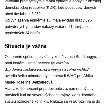
varovala pred rýchlym šírením epidémie
eboly
v Konžskej
demokratickej republike (KDR), kde počet potvrdených
obetí dosiahol už 232.
Od vyhlásenia epidémie 15. mája evidujú úrady 896
potvrdených prípadov nákazy vrátane 21 nových za
posledných 24 hodín.
Situácia je vážna
Ochorenie spôsobuje vzácny kmeň vírusu Bundibugyo,
proti ktorému zatiaľ neexistuje vakcína.
„Epidémia zostáva vážna a vyvíja sa veľmi rýchlo,“
uviedla šéfka mimoriadnych operácií WHO pre
Afriku
Marie-Roseline Belizaireová.
Viac ako 90 percent prípadov bolo zaznamenaných v
provincii Ituri na severovýchode krajiny, ktorú dlhodobo
sužujú ozbrojené konflikty. Nákaza sa však rozšírila aj do