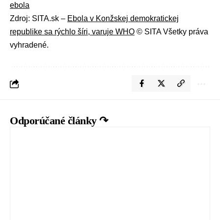
ebola
Zdroj: SITA.sk –
Ebola v Konžskej demokratickej
republike sa rýchlo šíri, varuje WHO
© SITA Všetky práva
vyhradené.
Odporúčané články ↷