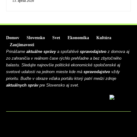
15. apríla 2026
Domov
Slovensko
Svet
Ekonomika
Kultúra
Zaujímavosti
Prinášame
aktuálne správy
a spoľahlivé
spravodajstvo
z domova aj
zo zahraničia v reálnom čase rýchlo prehľadne a bez zbytočného
balastu. Sledujte najnovšie politické ekonomické spoločenské aj
svetové udalosti na jednom mieste kde má
spravodajstvo
vždy
prioritu. Buďte v obraze vďaka portálu ktorý patrí medzi zdroje
aktuálnych správ
pre Slovensko aj svet.
BLOG
CONTACT