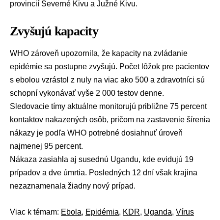
provincií Severné Kivu a Južné Kivu.
Zvyšujú kapacity
WHO zároveň upozornila, že kapacity na zvládanie
epidémie sa postupne zvyšujú. Počet lôžok pre pacientov
s ebolou vzrástol z nuly na viac ako 500 a zdravotníci sú
schopní vykonávať vyše 2 000 testov denne.
Sledovacie tímy aktuálne monitorujú približne 75 percent
kontaktov nakazených osôb, pričom na zastavenie šírenia
nákazy je podľa WHO potrebné dosiahnuť úroveň
najmenej 95 percent.
Nákaza zasiahla aj susednú
Ugandu
, kde evidujú 19
prípadov a dve úmrtia. Posledných 12 dní však krajina
nezaznamenala žiadny nový prípad.
Viac k témam:
Ebola
,
Epidémia
,
KDR
,
Uganda
,
Vírus