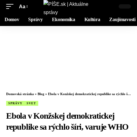
Aa
Domov
Správy
Ekonomika
Kultúra
Zaujímavosti
Domovská stránka
»
Blog
»
Ebola v Konžskej demokratickej republike sa rýchlo šíri, varuje WHO
SPRÁVY
SVET
Ebola v Konžskej demokratickej
republike sa rýchlo šíri, varuje WHO