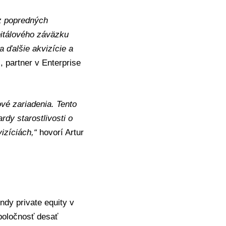
z popredných
pitálového záväzku
a ďalšie akvizície a
 partner v Enterprise
vé zariadenia. Tento
dy starostlivosti o
vizíciách,“
hovorí Artur
ndy private equity v
poločnosť desať