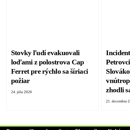
Stovky ľudí evakuovali
Inciden
loďami z polostrova Cap
Petrovc
Ferret pre rýchlo sa šíriaci
Slováko
požiar
vnútropo
zhodli s
24. júla 2026
21. decembra 