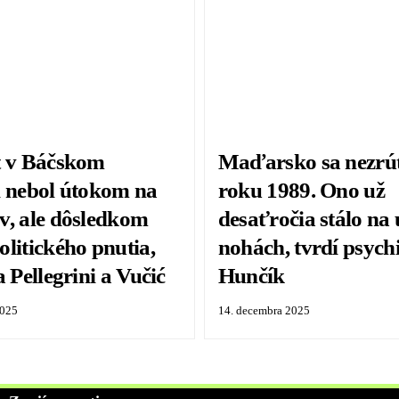
t v Báčskom
Maďarsko sa nezrút
i nebol útokom na
roku 1989. Ono už
v, ale dôsledkom
desaťročia stálo na
litického pnutia,
nohách, tvrdí psych
a Pellegrini a Vučić
Hunčík
2025
14. decembra 2025