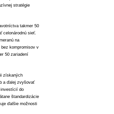
zívnej stratégie
votníctva takmer 50
ť celonárodnú sieť.
ameranú na
, bez kompromisov v
er 50 zariadení
ii získaných
eb a ďalej zvyšovať
investícií do
rátane štandardizácie
uje ďalšie možnosti