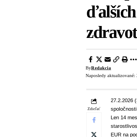
ďalších
zdravot
By
Redakcia
Naposledy aktualizované: 
27.2.2026 (
spoločnosti
Zdieľať
Len 14 mesi
starostlivos
EUR na podp