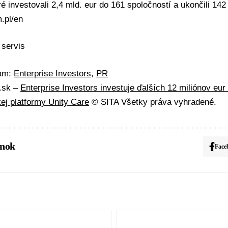
ré investovali 2,4 mld. eur do 161 spoločností a ukončili 142 
.pl/en
 servis
mam:
Enterprise Investors
,
PR
A.sk –
Enterprise Investors investuje ďalších 12 miliónov eur
ej platformy Unity Care
© SITA Všetky práva vyhradené.
ánok
Face