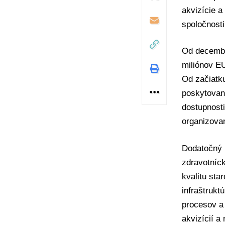
akvizície a
spoločnosti
Od decembr
miliónov EU
Od začiatku
poskytovan
dostupnosti
organizovan
Dodatočný k
zdravotníck
kvalitu sta
infraštrukt
procesov a 
akvizícií a