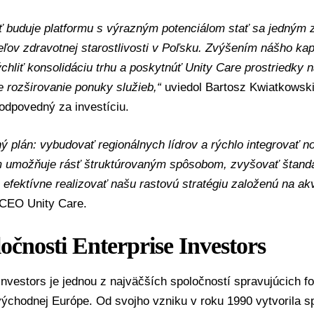
ť buduje platformu s výrazným potenciálom stať sa jedným 
ľov zdravotnej starostlivosti v Poľsku. Zvýšením nášho ka
hliť konsolidáciu trhu a poskytnúť Unity Care prostriedky n
 rozširovanie ponuky služieb,“
uviedol Bartosz Kwiatkowski,
odpovedný za investíciu.
 plán: vybudovať regionálnych lídrov a rýchlo integrovať no
m umožňuje rásť štruktúrovaným spôsobom, zvyšovať štandar
 efektívne realizovať našu rastovú stratégiu založenú na ak
CEO Unity Care.
ločnosti
Enterprise Investors
Investors je jednou z najväčších spoločností spravujúcich fo
východnej Európe. Od svojho vzniku v roku 1990 vytvorila s