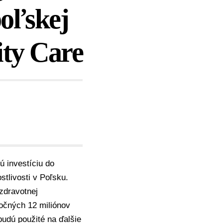
poľskej
ity Care
ú investíciu do
stlivosti v Poľsku.
zdravotnej
očných 12 miliónov
budú použité na ďalšie