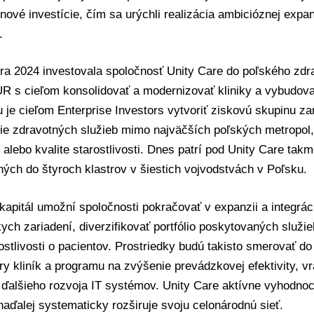
 nové investície, čím sa urýchli realizácia ambicióznej expan
.
a 2024 investovala spoločnosť
Unity Care
do poľského zdra
R s cieľom konsolidovať a modernizovať kliniky a vybudova
 je cieľom Enterprise Investors vytvoriť ziskovú skupinu z
ie zdravotných služieb mimo najväčších poľských metropol
 alebo kvalite starostlivosti. Dnes patrí pod Unity Care takm
ých do štyroch klastrov v šiestich vojvodstvách v Poľsku.
apitál umožní spoločnosti pokračovať v expanzii a integrác
ych zariadení, diverzifikovať portfólio poskytovaných služi
rostlivosti o pacientov. Prostriedky budú takisto smerovať do 
úry kliník a programu na zvýšenie prevádzkovej efektivity, v
ďalšieho rozvoja IT systémov. Unity Care aktívne vyhodnoc
 naďalej systematicky rozširuje svoju celonárodnú sieť.