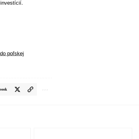
investícií.
 do poľskej
book