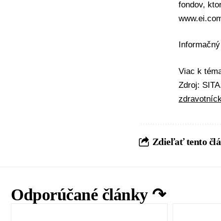
fondov, kto
www.ei.com
Informačný
Viac k té
Zdroj: SIT
zdravotníck
Zdieľať tento čl
Odporúčané články ↷