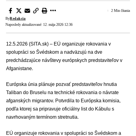
2 Min čítania
By
Redakcia
Naposledy aktualizované: 12. mája 2026 12:36
12.5.2026 (SITA.sk) – EÚ organizuje rokovania v
spolupráci so Švédskom a nadväzujú na dve
predchádzajúce návštevy európskych predstaviteľov v
Afganistane.
Európska únia
plánuje pozvať predstaviteľov hnutia
Taliban
do Bruselu na technické rokovania o návrate
afganských migrantov. Potvrdila to
Európska komisia
,
podľa ktorej sa pripravuje oficiálny list do Kábulu s
navrhovaným termínom stretnutia.
EÚ organizuje rokovania v spolupráci so Švédskom a