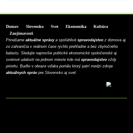
Domov
Slovensko
Svet
Ekonomika
Kultúra
Zaujímavosti
Prinášame
aktuálne správy
a spoľahlivé
spravodajstvo
z domova aj
zo zahraničia v reálnom čase rýchlo prehľadne a bez zbytočného
balastu. Sledujte najnovšie politické ekonomické spoločenské aj
svetové udalosti na jednom mieste kde má
spravodajstvo
vždy
prioritu. Buďte v obraze vďaka portálu ktorý patrí medzi zdroje
aktuálnych správ
pre Slovensko aj svet.
BLOG
CONTACT
MARKETMINDS HOME
UKÁŽKOVÁ STRÁNKA