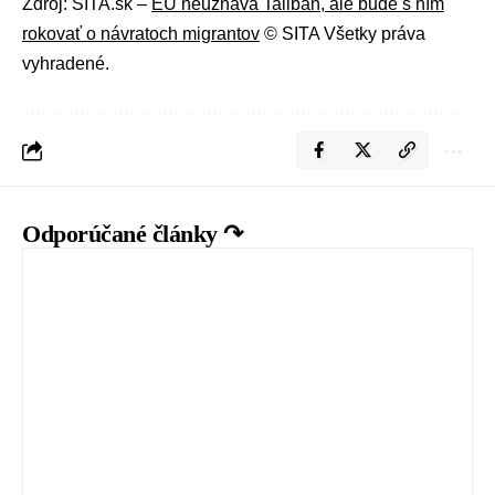
Zdroj: SITA.sk –
EÚ neuznáva Taliban, ale bude s ním
rokovať o návratoch migrantov
© SITA Všetky práva
vyhradené.
Odporúčané články ↷