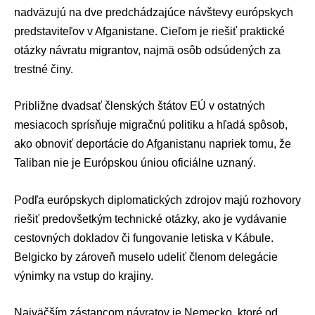
nadväzujú na dve predchádzajúce návštevy európskych
predstaviteľov v Afganistane. Cieľom je riešiť praktické
otázky návratu migrantov, najmä osôb odsúdených za
trestné činy.
Približne dvadsať členských štátov EÚ v ostatných
mesiacoch sprísňuje migračnú politiku a hľadá spôsob,
ako obnoviť deportácie do Afganistanu napriek tomu, že
Taliban nie je Európskou úniou oficiálne uznaný.
Podľa európskych diplomatických zdrojov majú rozhovory
riešiť predovšetkým technické otázky, ako je vydávanie
cestovných dokladov či fungovanie letiska v Kábule.
Belgicko by zároveň muselo udeliť členom delegácie
výnimky na vstup do krajiny.
Najväčším zástancom návratov je Nemecko, ktoré od