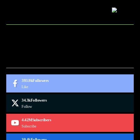
BLOG
CONTACT
MARKETMINDS HOME
UKÁŽKOVÁ STRÁNKA
393.9k
Followers
Like
34.3k
Followers
Follow
4.42M
Subscribers
Subscribe
30.4k
Followers