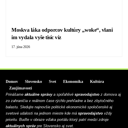
Moskva láka odporcov kultúry „woke“, vlani
im vydala vyše tisíc víz
17. júna 2026
Domov
Slovensko
Svet
Ekonomika
Kultúra
Zaujímavosti
Prinášame
aktuálne správy
a spoľahlivé
spravodajstvo
z domova aj
zo zahraničia v reálnom čase rýchlo prehľadne a bez zbytočného
balastu. Sledujte najnovšie politické ekonomické spoločenské aj
svetové udalosti na jednom mieste kde má
spravodajstvo
vždy
prioritu. Buďte v obraze vďaka portálu ktorý patrí medzi zdroje
aktuálnych správ
pre Slovensko aj svet.