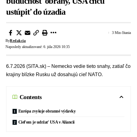
budúcnosť obrany, USA chcú
ustúpiť do úzadia
3 Min čítania
By
Redakcia
Naposledy aktualizované: 6. júla 2026 10:35
6.7.2026 (SITA.sk) – Nemecko vedie tieto snahy, zatiaľ čo
krajiny blízke Rusku už dosahujú cieľ NATO.
Contents
Európa zvyšuje obranné výdavky
Cieľom je udržať USA v Aliancii