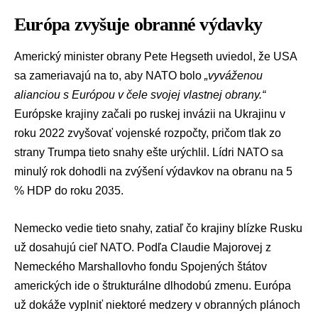
Európa zvyšuje obranné výdavky
Americký minister obrany
Pete Hegseth
uviedol, že USA
sa zameriavajú na to, aby NATO bolo
„vyváženou
alianciou s Európou v čele svojej vlastnej obrany.“
Európske krajiny začali po ruskej invázii na Ukrajinu v
roku 2022 zvyšovať vojenské rozpočty, pričom tlak zo
strany Trumpa tieto snahy ešte urýchlil. Lídri NATO sa
minulý rok dohodli na zvýšení výdavkov na obranu na 5
% HDP do roku 2035.
Nemecko vedie tieto snahy, zatiaľ čo krajiny blízke Rusku
už dosahujú cieľ NATO. Podľa Claudie Majorovej z
Nemeckého Marshallovho fondu Spojených štátov
amerických ide o štrukturálne dlhodobú zmenu. Európa
už dokáže vyplniť niektoré medzery v obranných plánoch