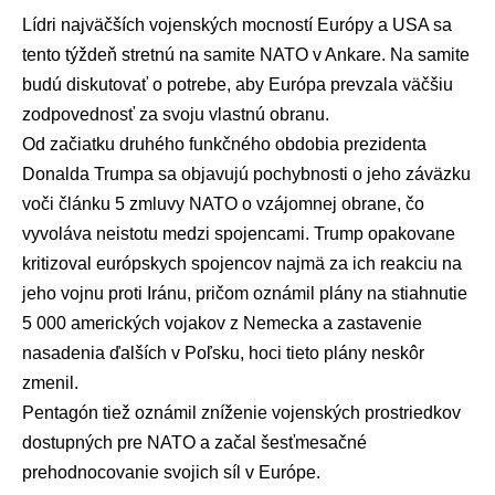
Lídri najväčších vojenských mocností Európy a USA sa
tento týždeň stretnú na samite
NATO
v Ankare. Na samite
budú diskutovať o potrebe, aby Európa prevzala väčšiu
zodpovednosť za svoju vlastnú obranu.
Od začiatku druhého funkčného obdobia prezidenta
Donalda Trumpa
sa objavujú pochybnosti o jeho záväzku
voči článku 5 zmluvy NATO o vzájomnej obrane, čo
vyvoláva neistotu medzi spojencami. Trump opakovane
kritizoval európskych spojencov najmä za ich reakciu na
jeho vojnu proti Iránu, pričom oznámil plány na stiahnutie
5 000 amerických vojakov z Nemecka a zastavenie
nasadenia ďalších v Poľsku, hoci tieto plány neskôr
zmenil.
Pentagón
tiež oznámil zníženie vojenských prostriedkov
dostupných pre NATO a začal šesťmesačné
prehodnocovanie svojich síl v Európe.