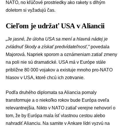
NATO, no kľúčové prostriedky ako rakety s dlhým
doletom si vyžadujú čas.
Cieľom je udržať USA v Aliancii
„Je jasné, že úloha USA sa mení a hlavná nádej je
zvládnuť škody a získať predvídateľnosť,“
povedala
Majorová. Napriek sporom a oznámeniam zatiaľ zmeny
na poli nie sú dramatické. USA má v Európe stále
približne 80 000 vojakov a existuje mnoho pro-NATO
hlasov v USA, ktoré chcú ich zotrvanie.
Podľa druhého diplomata sa Aliancia pomaly
transformuje a o niekoľko rokov bude Európa oveľa
relevantnejšia. Nikto v NATO zatiaľ verejne nehovorí o
tom, že by Európa mala ísť vlastnou cestou alebo
nahradiť Alianciu. Na samite v Ankare lídri vyzvú na