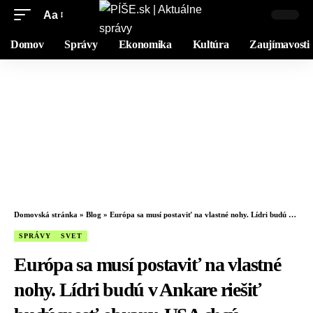
Aa
Domov
Správy
Ekonomika
Kultúra
Zaujímavosti
Domovská stránka
»
Blog
»
Európa sa musí postaviť na vlastné nohy. Lídri budú v Ankare riešiť budúcnosť obrany, USA chcú ustúpiť do úzadia
SPRÁVY
SVET
Európa sa musí postaviť na vlastné
nohy. Lídri budú v Ankare riešiť