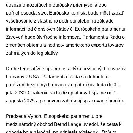
dovozu ohrozujúceho európsky priemysel alebo
poľnohospodárstvo. Európska komisia bude môcť začať
vyšetrovanie z vlastného podnetu alebo na základe
informácií od členských štátov či Európskeho parlamentu.
Zároveň bude štvrťročne informovať Parlament a Radu o
zmenách objemu a hodnoty amerického exportu tovarov
zahrnutých do legislatívy.
Druhé legislatívne opatrenie sa týka bezcolných dovozov
homárov z USA. Parlament a Rada sa dohodli na
predĺžení bezcolných dovozov o päť rokov, teda do 31.
júla 2030. Opatrenie sa bude uplatňovať spätne od 1.
augusta 2025 a po novom zahŕňa aj spracované homáre.
Predseda Výboru Európskeho parlamentu pre
medzinárodný obchod
Bernd Lange
uviedol, že cesta k
dohode bola náročná, no priniesla výsledok.
„Bola to