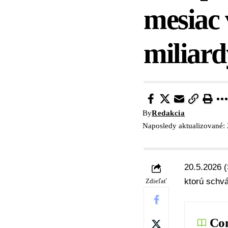
mesiac 
miliard
By
Redakcia
Naposledy aktualizované:
20.5.2026 (
ktorú schváli
Zdieľať
Con