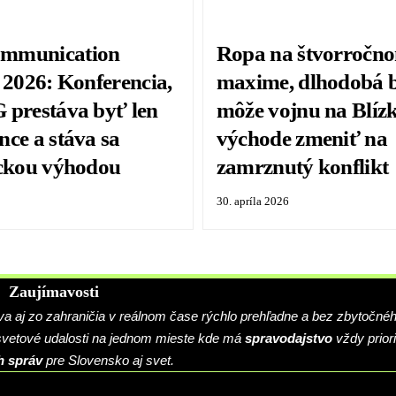
mmunication
Ropa na štvorročn
 2026: Konferencia,
maxime, dlhodobá 
 prestáva byť len
môže vojnu na Blí
nce a stáva sa
východe zmeniť na
ickou výhodou
zamrznutý konflikt
30. apríla 2026
Zaujímavosti
 aj zo zahraničia v reálnom čase rýchlo prehľadne a bez zbytočné
 svetové udalosti na jednom mieste kde má
spravodajstvo
vždy priori
h správ
pre Slovensko aj svet.