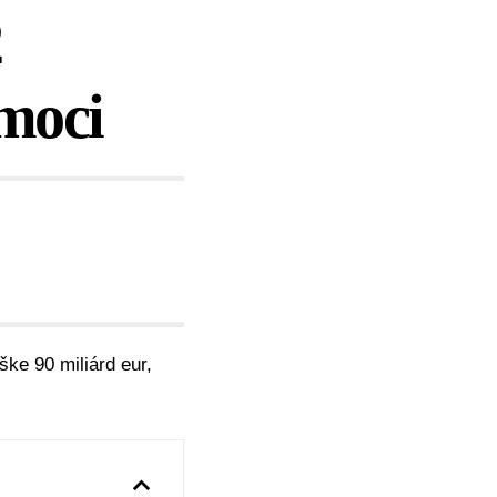
2
omoci
ške 90 miliárd eur,