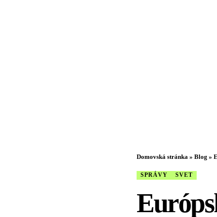
Domovská stránka
»
Blog
»
E
SPRÁVY
SVET
Európs