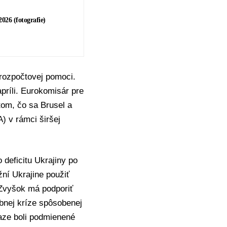
026 (fotografie)
rozpočtovej pomoci.
apríli. Eurokomisár pre
tom, čo sa Brusel a
 v rámci širšej
 deficitu Ukrajiny po
í Ukrajine použiť
. Zvyšok má podporiť
obnej kríze spôsobenej
aze boli podmienené