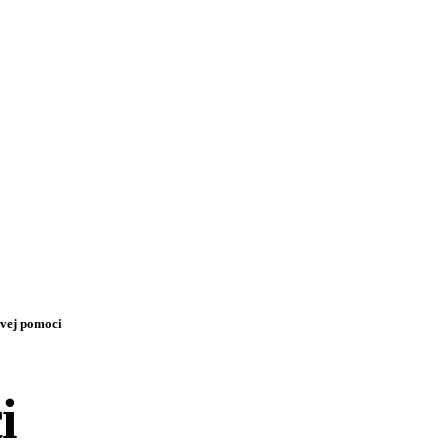
ovej pomoci
i