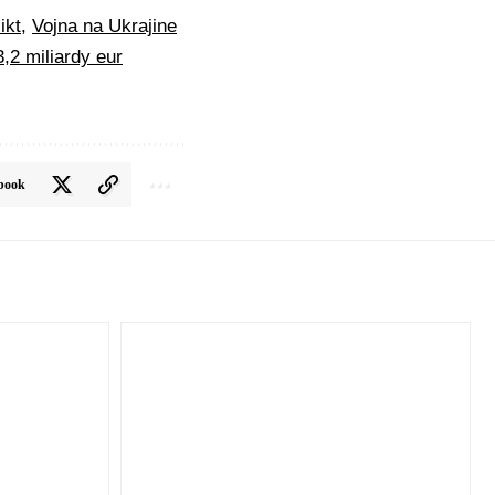
ikt
,
Vojna na Ukrajine
,2 miliardy eur
book