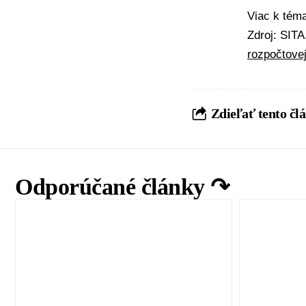
Viac k té
Zdroj: SIT
rozpočtove
Zdieľať tento čl
Odporúčané články ↷