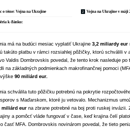
c o téme: Vojna na Ukrajine
Vojna na Ukrajine v máji 2
éria k článku:
nia
má na budúci mesiac vyplatiť Ukrajine
3,2 miliardy eur
ú takúto platbu v rámci rozsiahlej pôžičky, ktorú schválili v 
tvo
Valdis Dombrovskis
povedal, že tento krok nasleduje po 
dli na základných podmienkach makrofinančnej pomoci (MFA)
 výške
90 miliárd eur.
ia schválila tuto pôžičku potrebnú na pokrytie rozpočtového
sporov s Maďarskom, ktoré ju vetovalo. Mechanizmus umožn
 miliárd eur
na zbrane potrebné na boj proti ruskej invázii
jiny a pomôcť vláde fungovať v čase, keď krajina čelí plat
e o časť MFA. Dombrovskis novinárom povedal, že tieto peni