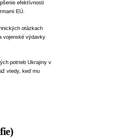
šenie efektívnosti
ormami EÚ.
chnických otázkach
na vojenské výdavky
ých potrieb Ukrajiny v
 až vtedy, keď mu
fie)