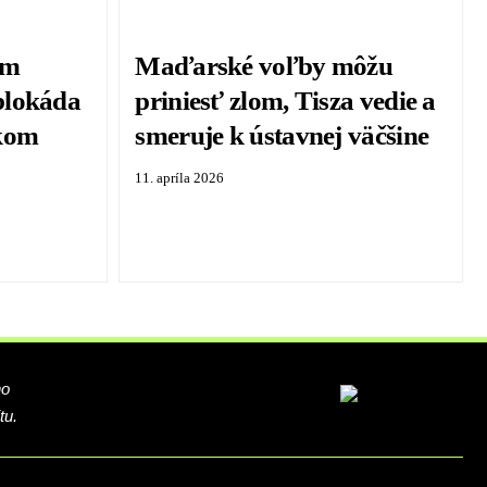
om
Maďarské voľby môžu
blokáda
priniesť zlom, Tisza vedie a
zkom
smeruje k ústavnej väčšine
11. apríla 2026
ho
tu.