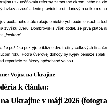
krajina uskutočňovala reformy zamerané okrem iného na zlep
výdavkov a zosúladenie pravidiel proti daňovým únikom s n
jev podľa neho stále rokujú o niektorých podmienkach a te
 sa zvyšku úveru. Dombrovskis však dodal, že prvá platba 
sť „čoskoro“.
 že pôžička pokryje približne dve tretiny celkových finančn
dúcom roku. Podľa úverovej dohody by Kyjev peniaze splatí
atí reparácie za škody spôsobené vojnou.
éme: Vojna na Ukrajine
léria k článku:
na Ukrajine v máji 2026 (fotogra