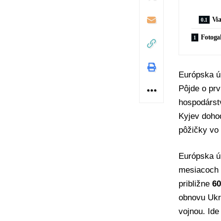
Via
Fotogal
Európska ú
Pôjde o prv
hospodárs
Kyjev doho
pôžičky vo
Európska ún
mesiacoch 
približne
60
obnovu Ukra
vojnou. Id