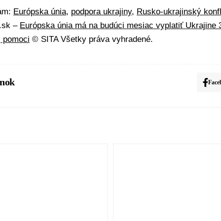
mam:
Európska únia
,
podpora ukrajiny
,
Rusko-ukrajinský konfl
A.sk –
Európska únia má na budúci mesiac vyplatiť Ukrajine 3
j pomoci
© SITA Všetky práva vyhradené.
ánok
Face