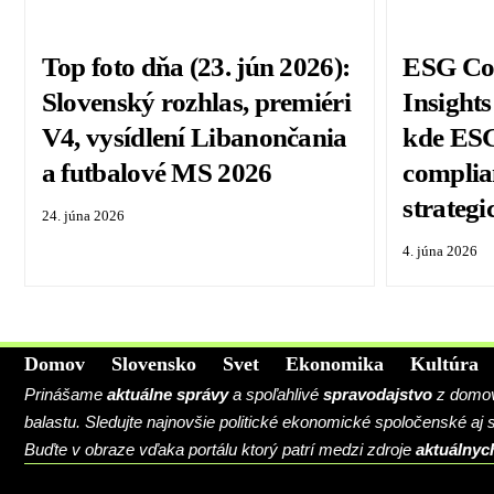
Top foto dňa (23. jún 2026):
ESG Co
Slovenský rozhlas, premiéri
Insights
V4, vysídlení Libanončania
kde ESG
a futbalové MS 2026
complia
strateg
24. júna 2026
4. júna 2026
Domov
Slovensko
Svet
Ekonomika
Kultúra
Prinášame
aktuálne správy
a spoľahlivé
spravodajstvo
z domova
balastu. Sledujte najnovšie politické ekonomické spoločenské aj
Buďte v obraze vďaka portálu ktorý patrí medzi zdroje
aktuálnyc
BLOG