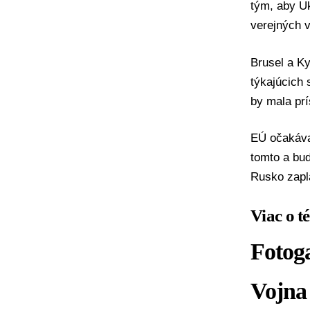
tým, aby U
verejných 
Brusel a Ky
týkajúcich
by mala prí
EÚ očakáva,
tomto a bu
Rusko zapl
Viac o t
Fotoga
Vojna 