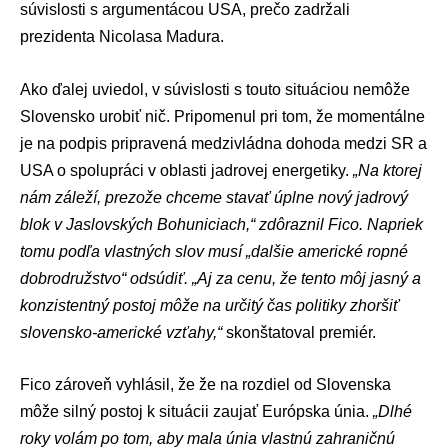
súvislosti s argumentácou USA, prečo zadržali
prezidenta Nicolasa Madura.
Ako ďalej uviedol, v súvislosti s touto situáciou nemôže
Slovensko urobiť nič. Pripomenul pri tom, že momentálne
je na podpis pripravená medzivládna dohoda medzi SR a
USA o spolupráci v oblasti
jadrovej energetiky
.
„Na ktorej
nám záleží, prezože chceme stavať úplne nový jadrový
blok v Jaslovských Bohuniciach,“ zdôraznil Fico. Napriek
tomu podľa vlastných slov musí „dalšie americké ropné
dobrodružstvo“ odsúdiť. „Aj za cenu, že tento môj jasný a
konzistentný postoj môže na určitý čas politiky zhoršiť
slovensko-americké vzťahy,“
skonštatoval premiér.
Fico zároveň vyhlásil, že že na rozdiel od Slovenska
môže silný postoj k situácii zaujať
Európska únia
.
„Dlhé
roky volám po tom, aby mala únia vlastnú zahraničnú