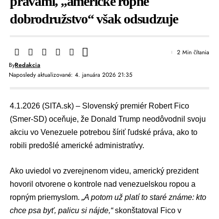
právami, „americké ropné
dobrodružstvo“ však odsudzuje
2 Min čítania
By
Redakcia
Naposledy aktualizované: 4. januára 2026 21:35
4.1.2026 (SITA.sk) – Slovenský premiér
Robert Fico
(
Smer-SD
) oceňuje, že
Donald Trump
neodôvodnil svoju
akciu vo Venezuele potrebou šíriť ľudské práva, ako to
robili predošlé americké administratívy.
Ako uviedol vo zverejnenom videu,
americký prezident
hovoril otvorene o kontrole nad venezuelskou ropou a
ropným priemyslom.
„A potom už platí to staré známe: kto
chce psa byť, palicu si nájde,“
skonštatoval Fico v