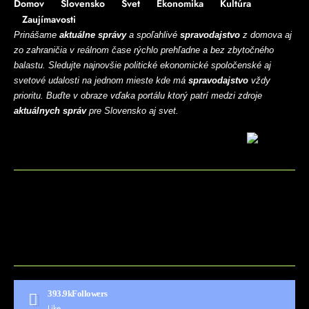
Domov
Slovensko
Svet
Ekonomika
Kultúra
Zaujímavosti
Prinášame
aktuálne správy
a spoľahlivé
spravodajstvo
z domova aj
zo zahraničia v reálnom čase rýchlo prehľadne a bez zbytočného
balastu. Sledujte najnovšie politické ekonomické spoločenské aj
svetové udalosti na jednom mieste kde má
spravodajstvo
vždy
prioritu. Buďte v obraze vďaka portálu ktorý patrí medzi zdroje
aktuálnych správ
pre Slovensko aj svet.
BLOG
CONTACT
MARKETMINDS HOME
UKÁŽKOVÁ STRÁNKA
393.9k
Followers
Like