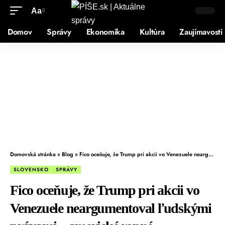
Aa
Domov
Správy
Ekonomika
Kultúra
Zaujímavosti
Domovská stránka
»
Blog
»
Fico oceňuje, že Trump pri akcii vo Venezuele neargumentoval ľudskými právami, „americké ropné dobrodružstvo“ však odsudzuje
SLOVENSKO
SPRÁVY
Fico oceňuje, že Trump pri akcii vo
Venezuele neargumentoval ľudskými