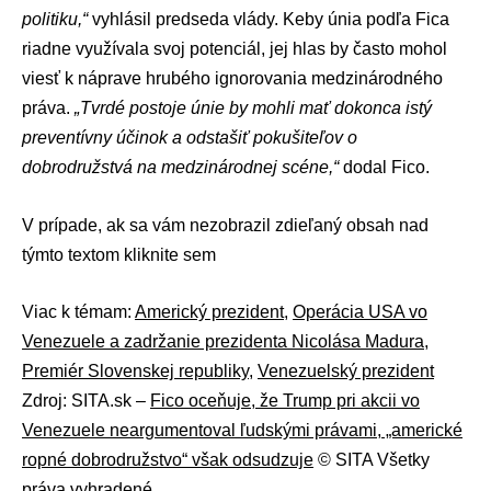
politiku,“
vyhlásil predseda vlády. Keby únia podľa Fica
riadne využívala svoj potenciál, jej hlas by často mohol
viesť k náprave hrubého ignorovania medzinárodného
práva.
„Tvrdé postoje únie by mohli mať dokonca istý
preventívny účinok a odstašiť pokušiteľov o
dobrodružstvá na medzinárodnej scéne,“
dodal Fico.
V prípade, ak sa vám nezobrazil zdieľaný obsah nad
týmto textom
kliknite sem
Viac k témam:
Americký prezident
,
Operácia USA vo
Venezuele a zadržanie prezidenta Nicolása Madura
,
Premiér Slovenskej republiky
,
Venezuelský prezident
Zdroj: SITA.sk –
Fico oceňuje, že Trump pri akcii vo
Venezuele neargumentoval ľudskými právami, „americké
ropné dobrodružstvo“ však odsudzuje
© SITA Všetky
práva vyhradené.