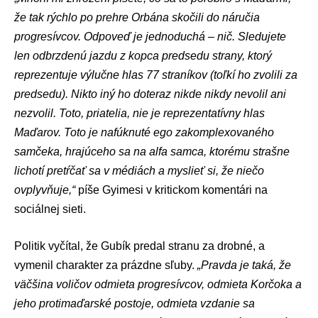
že tak rýchlo po prehre Orbána skočili do náručia
progresívcov. Odpoveď je jednoduchá – nič. Sledujete
len odbrzdenú jazdu z kopca predsedu strany, ktorý
reprezentuje výlučne hlas 77 straníkov (toľkí ho zvolili za
predsedu). Nikto iný ho doteraz nikde nikdy nevolil ani
nezvolil. Toto, priatelia, nie je reprezentatívny hlas
Maďarov. Toto je nafúknuté ego zakomplexovaného
samčeka, hrajúceho sa na alfa samca, ktorému strašne
lichotí pretŕčať sa v médiách a myslieť si, že niečo
ovplyvňuje,“
píše Gyimesi v kritickom komentári na
sociálnej sieti.
Politik vyčítal, že Gubík predal stranu za drobné, a
vymenil charakter za prázdne sľuby.
„
Pravda je taká, že
väčšina voličov odmieta progresívcov, odmieta Korčoka a
jeho protimaďarské postoje, odmieta vzdanie sa