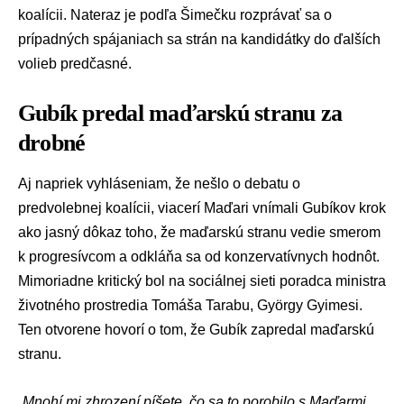
koalícii. Nateraz je podľa Šimečku rozprávať sa o
prípadných spájaniach sa strán na kandidátky do ďalších
volieb predčasné.
Gubík predal maďarskú stranu za
drobné
Aj napriek vyhláseniam, že nešlo o debatu o
predvolebnej koalícii, viacerí Maďari vnímali Gubíkov krok
ako jasný dôkaz toho, že maďarskú stranu vedie smerom
k progresívcom a odkláňa sa od konzervatívnych hodnôt.
Mimoriadne kritický bol na sociálnej sieti poradca ministra
životného prostredia
Tomáša Tarabu,
György Gyimesi
.
Ten otvorene hovorí o tom, že Gubík zapredal maďarskú
stranu.
„
Mnohí mi zhrození píšete, čo sa to porobilo s Maďarmi,