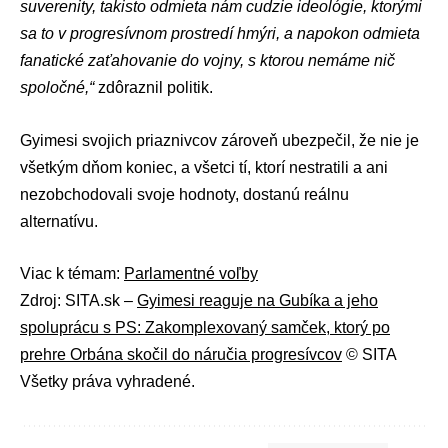
suverenity, takisto odmieta nám cudzie ideológie, ktorými
sa to v progresívnom prostredí hmýri, a napokon odmieta
fanatické zaťahovanie do vojny, s ktorou nemáme nič
spoločné,“
zdôraznil politik.
Gyimesi svojich priaznivcov zároveň ubezpečil, že nie je
všetkým dňom koniec, a všetci tí, ktorí nestratili a ani
nezobchodovali svoje hodnoty, dostanú reálnu
alternatívu.
Viac k témam:
Parlamentné voľby
Zdroj: SITA.sk –
Gyimesi reaguje na Gubíka a jeho
spoluprácu s PS: Zakomplexovaný samček, ktorý po
prehre Orbána skočil do náručia progresívcov
© SITA
Všetky práva vyhradené.