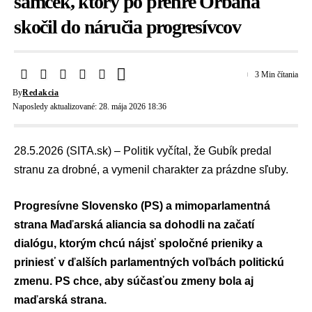
samček, ktorý po prehre Orbána
skočil do náručia progresívcov
3 Min čítania
By
Redakcia
Naposledy aktualizované: 28. mája 2026 18:36
28.5.2026 (SITA.sk) – Politik vyčítal, že Gubík predal
stranu za drobné, a vymenil charakter za prázdne sľuby.
Progresívne Slovensko (PS)
a mimoparlamentná
strana
Maďarská aliancia
sa dohodli na začatí
dialógu, ktorým chcú nájsť spoločné prieniky a
priniesť v ďalších parlamentných voľbách politickú
zmenu. PS chce, aby súčasťou zmeny bola aj
maďarská strana.