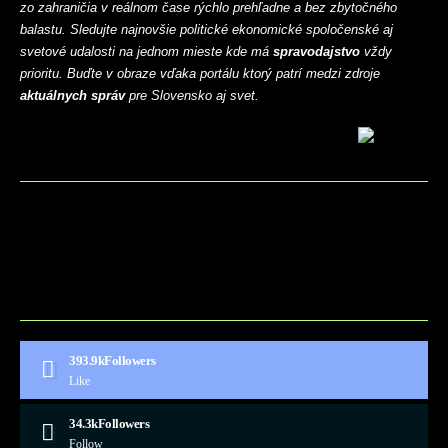
zo zahraničia v reálnom čase rýchlo prehľadne a bez zbytočného
balastu. Sledujte najnovšie politické ekonomické spoločenské aj
svetové udalosti na jednom mieste kde má
spravodajstvo
vždy
prioritu. Buďte v obraze vďaka portálu ktorý patrí medzi zdroje
aktuálnych správ
pre Slovensko aj svet.
BLOG
CONTACT
MARKETMINDS HOME
UKÁŽKOVÁ STRÁNKA
393.9k
Followers
Like
34.3k
Followers
Follow