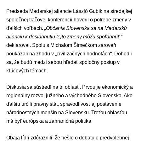
Predseda Maďarskej aliancie
László Gubík
na stredajšej
spoločnej tlačovej konferencii hovoril o potrebe zmeny v
ďalších voľbách.
„Občania Slovenska sa na Maďarskú
alianciu k dosiahnutiu tejto zmeny môžu spoľahnúť,
“
deklaroval. Spolu s
Michalom Šimečkom
zároveň
poukázali na zhodu v „civilizačných hodnotách“. Dohodli
sa, že budú medzi sebou hľadať spoločný postup v
kľúčových témach.
Diskusia sa sústredí na tri oblasti. Prvou je ekonomický a
regionálny rozvoj južného a východného Slovenska. Ako
ďalšiu určili právny štát, spravodlivosť aj postavenie
národnostných menšín na Slovensku. Treťou oblasťou
má byť európska a zahraničná politika.
Obaja lídri zdôraznili, že nešlo o debatu o predvolebnej