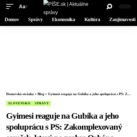
Aa
Domov
Správy
Ekonomika
Kultúra
Zaujímavosti
Domovská stránka
»
Blog
»
Gyimesi reaguje na Gubíka a jeho spoluprácu s PS: Zakomplexovaný samček, ktorý po prehre Orbána skočil do náručia progresívcov
SLOVENSKO
SPRÁVY
Gyimesi reaguje na Gubíka a jeho
spoluprácu s PS: Zakomplexovaný