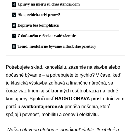
Úpravy na mieru sú dnes štandardom
Ako prebieha celý proces?
Doprava bez komplikácií
Z dočasného riešenia trvalé zázemie
Trend: modulárne bývanie a flexibilné priestory
Potrebujete sklad, kanceláriu, zázemie na stavbe alebo
dočasné bývanie – a potrebujete to rýchlo? V čase, keď
je klasická výstavba zdĺhavá a finančne náročná, sa
čoraz viac firiem aj súkromných osôb obracia na lodné
kontajnery. Spoločnosť
HAGRO ORAVA
prostredníctvom
portálu
svetkontajnerov.sk
prináša riešenia, ktoré
spájajú pevnosť, mobilitu a cenovú efektivitu.
„
Našou hlavnou úlohou je ponúknuť rýchle, flexibilné a