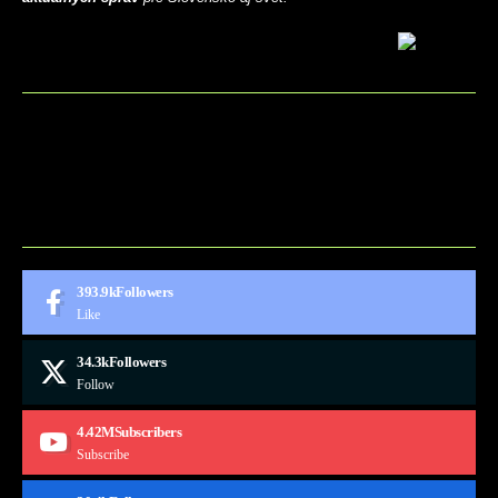
BLOG
CONTACT
MARKETMINDS HOME
UKÁŽKOVÁ STRÁNKA
393.9k
Followers
Like
34.3k
Followers
Follow
4.42M
Subscribers
Subscribe