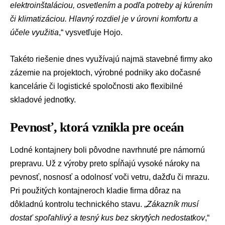
elektroinštaláciou, osvetlením a podľa potreby aj kúrením
či klimatizáciou. Hlavný rozdiel je v úrovni komfortu a
účele využitia
,“ vysvetľuje Hojo.
Takéto riešenie dnes využívajú najmä stavebné firmy ako
zázemie na projektoch, výrobné podniky ako dočasné
kancelárie či logistické spoločnosti ako flexibilné
skladové jednotky.
Pevnosť, ktorá vznikla pre oceán
Lodné kontajnery boli pôvodne navrhnuté pre námornú
prepravu. Už z výroby preto spĺňajú vysoké nároky na
pevnosť, nosnosť a odolnosť voči vetru, dažďu či mrazu.
Pri použitých kontajneroch kladie firma dôraz na
dôkladnú kontrolu technického stavu. „
Zákazník musí
dostať spoľahlivý a tesný kus bez skrytých nedostatkov
,“