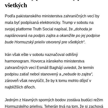
všetkých
Podľa pakistanského ministerstva zahraničných vecí by
mala byť podpísaná elektronicky. Trump v sobotu na
svojej platforme Truth Social napísal, že
„dohoda je
naplánovaná na podpis zajtra a okamžite po jej podpise
bude Hormuzský prieliv otvorený pre všetkých“
.
Irán však ešte v sobotu naznačoval odlišný
harmonogram. Hovorca iránskeho ministerstva
zahraničných vecí Esmáíl Baghájí uviedol, že termín
podpisu zatiaľ nebol stanovený a
„nebude to zajtra“,
zároveň však nevylúčil, že by k tomu mohlo dôjsť v
najbližších dňoch.
Jedným z hlavných sporných bodov zostáva budúci režim
Hormuzského prielivu. Teherán trvá na tom, že si zachová