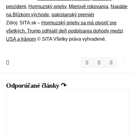
prezident
,
Hormuzský prieliv
,
Mierové rokovania
,
Napätie
na Blízkom východe
,
pakistanský premiér
Zdroj: SITA.sk –
Hormuzský prieliv sa má otvoriť pre
všetkých. Trump odhlalil deň podpísania dohody medzi
USA a Iránom
© SITA Všetky práva vyhradené.
Odporúčané články ↷