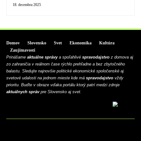
18. decembra 2025
Domov
Slovensko
Svet
Ekonomika
Kultúra
Zaujímavosti
Prinášame
aktuálne správy
a spoľahlivé
spravodajstvo
z domova aj
zo zahraničia v reálnom čase rýchlo prehľadne a bez zbytočného
balastu. Sledujte najnovšie politické ekonomické spoločenské aj
svetové udalosti na jednom mieste kde má
spravodajstvo
vždy
prioritu. Buďte v obraze vďaka portálu ktorý patrí medzi zdroje
aktuálnych správ
pre Slovensko aj svet.
BLOG
CONTACT