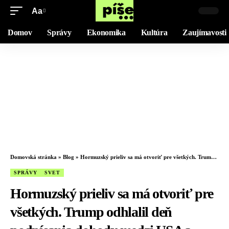
Aa
Domov
Správy
Ekonomika
Kultúra
Zaujímavosti
Domovská stránka
»
Blog
»
Hormuzský prieliv sa má otvoriť pre všetkých. Trump odhlalil deň podpísania dohody medzi USA a Iránom
SPRÁVY
SVET
Hormuzský prieliv sa má otvoriť pre
všetkých. Trump odhlalil deň