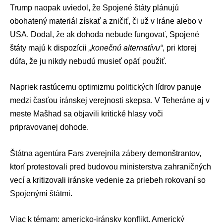
Trump naopak uviedol, že Spojené štáty plánujú
obohatený materiál získať a zničiť, či už v Iráne alebo v
USA. Dodal, že ak dohoda nebude fungovať, Spojené
štáty majú k dispozícii
„konečnú alternatívu“
, pri ktorej
dúfa, že ju nikdy nebudú musieť opäť použiť.
Napriek rastúcemu optimizmu politických lídrov panuje
medzi časťou iránskej verejnosti skepsa. V Teheráne aj v
meste Mašhad sa objavili kritické hlasy voči
pripravovanej dohode.
Štátna agentúra Fars zverejnila zábery demonštrantov,
ktorí protestovali pred budovou ministerstva zahraničných
vecí a kritizovali iránske vedenie za priebeh rokovaní so
Spojenými štátmi.
Viac k témam:
americko-iránsky konflikt
,
Americký