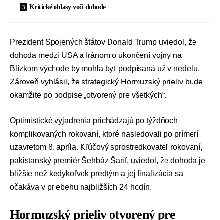
Kritické ohlasy voči dohode
Prezident Spojených štátov
Donald Trump
uviedol, že
dohoda medzi USA a Iránom o ukončení
vojny na
Blízkom východe
by mohla byť podpísaná už v nedeľu.
Zároveň vyhlásil, že strategický Hormuzský prieliv bude
okamžite po podpise „otvorený pre všetkých“.
Optimistické vyjadrenia prichádzajú po týždňoch
komplikovaných rokovaní, ktoré nasledovali po prímerí
uzavretom 8. apríla. Kľúčový sprostredkovateľ rokovaní,
pakistanský premiér
Šehbáz Šaríf
, uviedol, že dohoda je
bližšie než kedykoľvek predtým a jej finalizácia sa
očakáva v priebehu najbližších 24 hodín.
Hormuzský prieliv otvorený pre