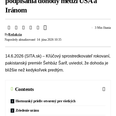
podpísania dohody medzi USA a
Iránom
3 Min čítania
By
Redakcia
Naposledy aktualizované: 14. júna 2026 10:35
14.6.2026 (SITA.sk) – Kľúčový sprostredkovateľ rokovaní,
pakistanský premiér Šehbáz Šaríf, uviedol, že dohoda je
bližšie než kedykoľvek predtým.
Contents
Hormuzský prieliv otvorený pre všetkých
Zriedenie uránu