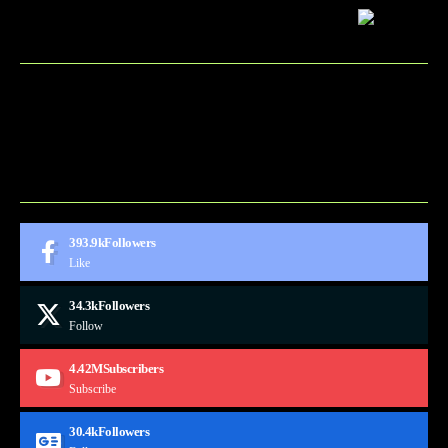
BLOG
CONTACT
MARKETMINDS HOME
UKÁŽKOVÁ STRÁNKA
393.9k
Followers
Like
34.3k
Followers
Follow
4.42M
Subscribers
Subscribe
30.4k
Followers