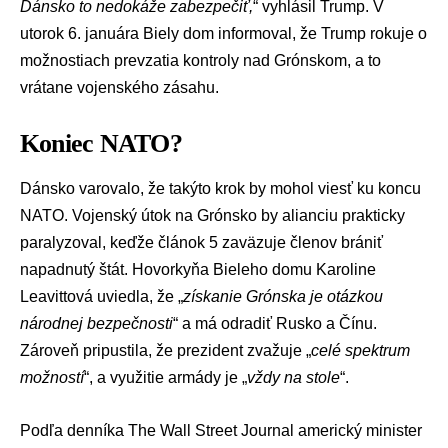
Dánsko to nedokáže zabezpečiť,
“ vyhlásil Trump. V
utorok 6. januára Biely dom informoval, že Trump rokuje o
možnostiach prevzatia kontroly nad Grónskom, a to
vrátane vojenského zásahu.
Koniec NATO?
Dánsko varovalo, že takýto krok by mohol viesť ku koncu
NATO. Vojenský útok na Grónsko by alianciu prakticky
paralyzoval, keďže článok 5 zaväzuje členov brániť
napadnutý štát. Hovorkyňa Bieleho domu Karoline
Leavittová uviedla, že „
získanie Grónska je otázkou
národnej bezpečnosti
“ a má odradiť Rusko a Čínu.
Zároveň pripustila, že prezident zvažuje „
celé spektrum
možností
“, a využitie armády je „
vždy na stole
“.
Podľa denníka The Wall Street Journal americký minister