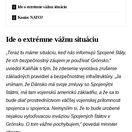
Ide o extrémne vážnu situáciu
Koniec NATO?
Ide o extrémne vážnu situáciu
„
Teraz tu máme situáciu, keď nás informujú Spojené štáty,
že ich bezpečnostný záujem je používať Grónsko,
“
uviedol Kaliňák s tým, že zdesenie vyvoláva zrušenie
základných pravidiel a bezpečnostnej infraštruktúry. „
Ja
vnímam, že Dánsko má svoje zmluvy so Spojenými
štátmi, má tam vojenskú americkú základňu, a že sa to
bude diať prostredníctvom väčšej vojenskej prítomnosti
spojenca u spojenca. Nemyslím si, že to bude urobené
nejakou vyloďovacou inváziou Spojených štátov v
Grónsku. O tom vážne pochybujem,
“ povedal minister