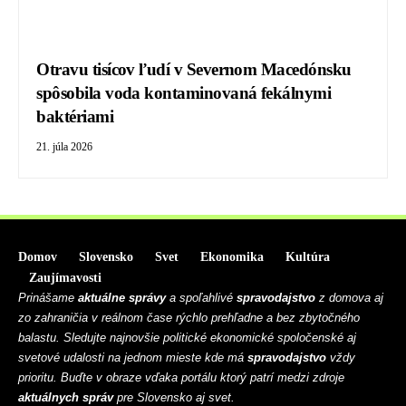
Otravu tisícov ľudí v Severnom Macedónsku
spôsobila voda kontaminovaná fekálnymi
baktériami
21. júla 2026
Domov
Slovensko
Svet
Ekonomika
Kultúra
Zaujímavosti
Prinášame
aktuálne správy
a spoľahlivé
spravodajstvo
z domova aj
zo zahraničia v reálnom čase rýchlo prehľadne a bez zbytočného
balastu. Sledujte najnovšie politické ekonomické spoločenské aj
svetové udalosti na jednom mieste kde má
spravodajstvo
vždy
prioritu. Buďte v obraze vďaka portálu ktorý patrí medzi zdroje
aktuálnych správ
pre Slovensko aj svet.