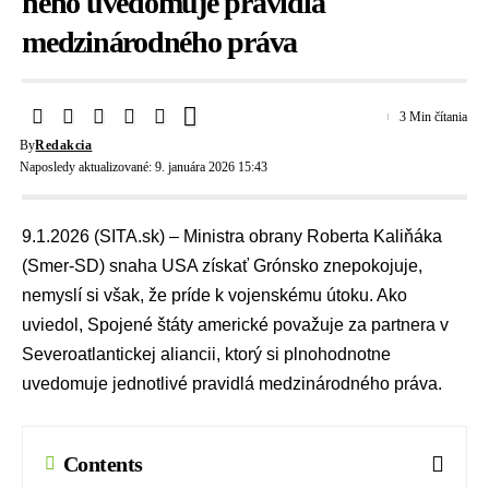
neho uvedomuje pravidlá
medzinárodného práva
3 Min čítania
By
Redakcia
Naposledy aktualizované: 9. januára 2026 15:43
9.1.2026 (SITA.sk) – Ministra obrany
Roberta Kaliňáka
(
Smer-SD
) snaha USA získať Grónsko znepokojuje,
nemyslí si však, že príde k vojenskému útoku. Ako
uviedol, Spojené štáty americké považuje za partnera v
Severoatlantickej aliancii
, ktorý si plnohodnotne
uvedomuje jednotlivé pravidlá medzinárodného práva.
Contents