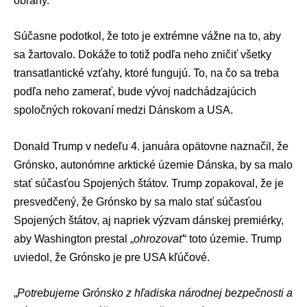
obrany.
Súčasne podotkol, že toto je extrémne vážne na to, aby
sa žartovalo. Dokáže to totiž podľa neho zničiť všetky
transatlantické vzťahy, ktoré fungujú. To, na čo sa treba
podľa neho zamerať, bude vývoj nadchádzajúcich
spoločných rokovaní medzi Dánskom a USA.
Donald Trump v nedeľu 4. januára opätovne naznačil, že
Grónsko, autonómne arktické územie Dánska, by sa malo
stať súčasťou Spojených štátov. Trump zopakoval, že je
presvedčený, že Grónsko by sa malo stať súčasťou
Spojených štátov, aj napriek výzvam dánskej premiérky,
aby Washington prestal „
ohrozovať
“ toto územie. Trump
uviedol, že Grónsko je pre USA kľúčové.
„
Potrebujeme Grónsko z hľadiska národnej bezpečnosti a