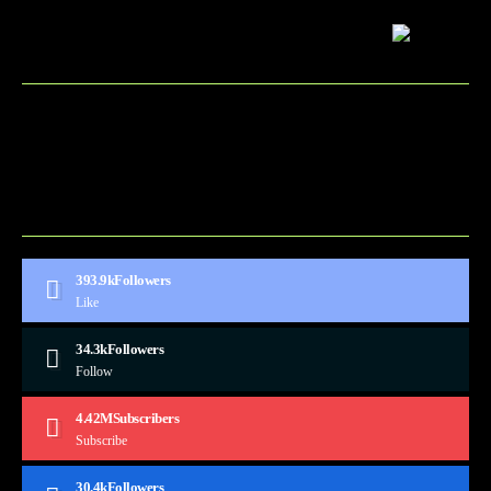
BLOG
CONTACT
MARKETMINDS HOME
UKÁŽKOVÁ STRÁNKA
393.9k
Followers
Like
34.3k
Followers
Follow
4.42M
Subscribers
Subscribe
30.4k
Followers