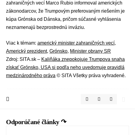
zahraničných vecí
Marco Rubio
informoval amerických
zákonodarcov, že Trumpovým preferovaným riešením je
kúpa Grónska od Dánska, pričom súčasné vyhlásenia
neznamenajú bezprostrednú inváziu.
Viac k témam:
americký minister zahraničných vecí
,
Americký prezident
,
Grónsko
,
Minister obrany SR
Zdroj: SITA.sk –
Kaliňáka znepokojuje Trumpova snaha
získať Grónsko, USA si podľa neho uvedomuje pravidlá
medzinárodného práva
© SITA Všetky práva vyhradené.
Odporúčané články ↷