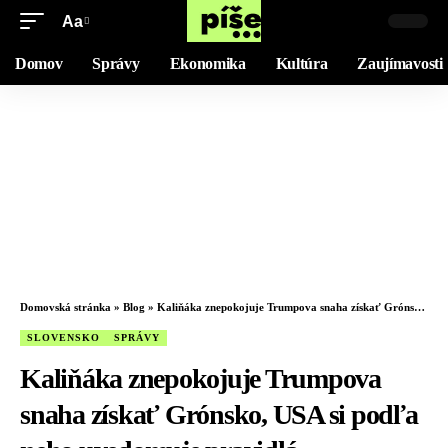
Aa
Domov
Správy
Ekonomika
Kultúra
Zaujímavosti
Domovská stránka
»
Blog
»
Kaliňáka znepokojuje Trumpova snaha získať Grónsko, USA si podľa neho uvedomuje pravidlá medzinárodného práva
SLOVENSKO
SPRÁVY
Kaliňáka znepokojuje Trumpova
snaha získať Grónsko, USA si podľa