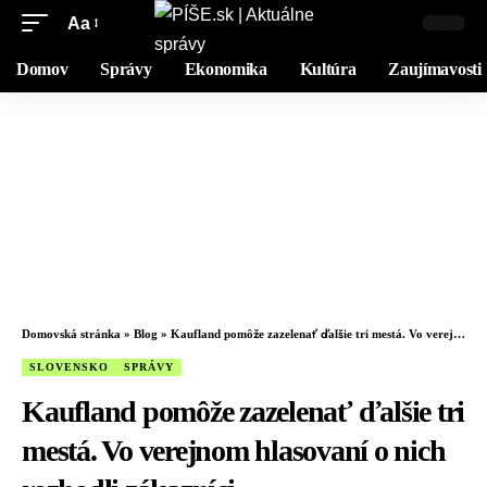
Aa
Domov
Správy
Ekonomika
Kultúra
Zaujímavosti
Domovská stránka
»
Blog
»
Kaufland pomôže zazelenať ďalšie tri mestá. Vo verejnom hlasovaní o nich rozhodli zákazníci
SLOVENSKO
SPRÁVY
Kaufland pomôže zazelenať ďalšie tri
mestá. Vo verejnom hlasovaní o nich