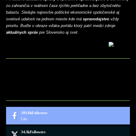
zo zahraničia v reálnom čase rýchlo prehľadne a bez zbytočného
balastu. Sledujte najnovšie politické ekonomické spoločenské aj
svetové udalosti na jednom mieste kde má
spravodajstvo
vždy
prioritu. Buďte v obraze vďaka portálu ktorý patrí medzi zdroje
aktuálnych správ
pre Slovensko aj svet.
BLOG
CONTACT
MARKETMINDS HOME
UKÁŽKOVÁ STRÁNKA
393.9k
Followers
Like
34.3k
Followers