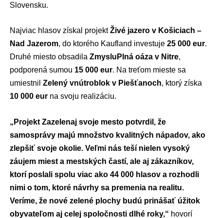
Slovensku.
Najviac hlasov získal projekt
Živé jazero v Košiciach –
Nad Jazerom
, do ktorého Kaufland investuje
25 000 eur
.
Druhé miesto obsadila
ZmysluPlná oáza v Nitre
,
podporená sumou
15 000 eur
. Na treťom mieste sa
umiestnil
Zelený vnútroblok v Piešťanoch
, ktorý získa
10 000 eur
na svoju realizáciu.
„Projekt Zazelenaj svoje mesto potvrdil, že
samosprávy majú množstvo kvalitných nápadov, ako
zlepšiť svoje okolie. Veľmi nás teší nielen vysoký
záujem miest a mestských častí, ale aj zákazníkov,
ktorí poslali spolu viac ako 44 000 hlasov a rozhodli
nimi o tom, ktoré návrhy sa premenia na realitu.
Veríme, že nové zelené plochy budú prinášať úžitok
obyvateľom aj celej spoločnosti dlhé roky,“
hovorí