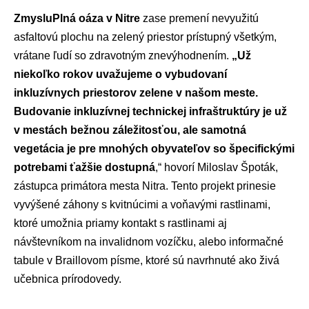
ZmysluPlná oáza v Nitre
zase premení nevyužitú
asfaltovú plochu na zelený priestor prístupný všetkým,
vrátane ľudí so zdravotným znevýhodnením.
„Už
niekoľko rokov uvažujeme o vybudovaní
inkluzívnych priestorov zelene v našom meste.
Budovanie inkluzívnej technickej infraštruktúry je už
v mestách bežnou záležitosťou, ale samotná
vegetácia je pre mnohých obyvateľov so špecifickými
potrebami ťažšie dostupná
,“ hovorí Miloslav Špoták,
zástupca primátora mesta Nitra. Tento projekt prinesie
vyvýšené záhony s kvitnúcimi a voňavými rastlinami,
ktoré umožnia priamy kontakt s rastlinami aj
návštevníkom na invalidnom vozíčku, alebo informačné
tabule v Braillovom písme, ktoré sú navrhnuté ako živá
učebnica prírodovedy.