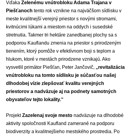
Vďaka
Zelenému vnútrobloku Adama Trajana v
Piešťanoch
tento rok vznikne na najväčšom sídlisku v
meste kvalitnejší verejný priestor s novými stromami,
kvitnúcimi lúkami a miestom na oddych i susedské
stretnutia. Takmer tri hektáre zanedbanej plochy sa s
podporou Kauflandu zmenia na priestor s prirodzeným
tienením, ktorý pomôže v efektívnom boji s teplom a
hlukom, ktoré v mestách prirodzene vznikajú. Ako
vysvetlil primátor Piešťan, Peter Jančovič,
„revitalizácia
vnútrobloku na tomto sídlisku je súčasťou našej
dlhodobej vízie zlepšovať kvalitu verejných
priestorov a nadväzuje aj na podnety samotných
obyvateľov tejto lokality.“
Projekt
Zazelenaj svoje mesto
nadväzuje na dlhodobé
aktivity spoločnosti Kaufland zamerané na podporu
biodiverzity a kvalitnejšieho mestského prostredia. Po