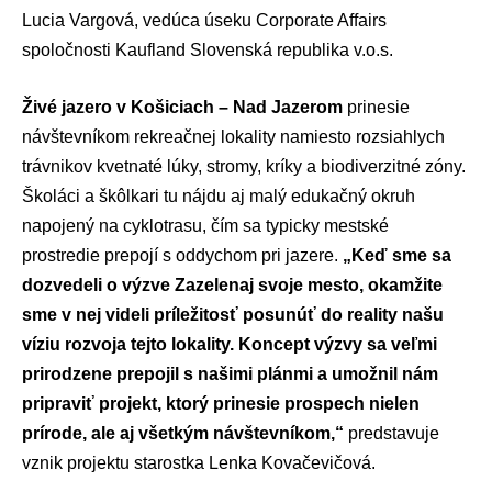
Lucia Vargová, vedúca úseku Corporate Affairs
spoločnosti Kaufland Slovenská republika v.o.s.
Živé jazero v Košiciach – Nad Jazerom
prinesie
návštevníkom rekreačnej lokality namiesto rozsiahlych
trávnikov kvetnaté lúky, stromy, kríky a biodiverzitné zóny.
Školáci a škôlkari tu nájdu aj malý edukačný okruh
napojený na cyklotrasu, čím sa typicky mestské
prostredie prepojí s oddychom pri jazere.
„Keď sme sa
dozvedeli o výzve Zazelenaj svoje mesto, okamžite
sme v nej videli príležitosť posunúť do reality našu
víziu rozvoja tejto lokality. Koncept výzvy sa veľmi
prirodzene prepojil s našimi plánmi a umožnil nám
pripraviť projekt, ktorý prinesie prospech nielen
prírode, ale aj všetkým návštevníkom,“
predstavuje
vznik projektu starostka Lenka Kovačevičová.