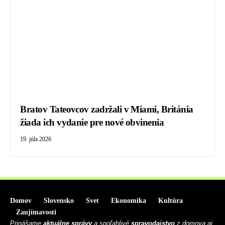
Bratov Tateovcov zadržali v Miami, Británia
žiada ich vydanie pre nové obvinenia
19. júla 2026
Domov
Slovensko
Svet
Ekonomika
Kultúra
Zaujímavosti
Prinášame
aktuálne správy
a spoľahlivé
spravodajstvo
z domova aj