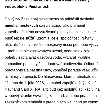
Nad Jazerom, ZmysluPlná oáza v Nitre a Zelený
vnútroblok v Piešťanoch.
Do výzvy Zazelenaj svoje mesto sa prihlásili desiatky
miest a mestských častí
s víziou, ako premeniť
zanedbané alebo nevyužívané plochy na miesta, ktoré
budú lepšie slúžiť ľuďom aj celej spoločnosti. Návrhy
ukázali, že slovenské samosprávy riešia podobné výzvy
– prehrievanie zastavaných území, nedostatok zelene,
potrebu zadržiavať dažďovú vodu, vytvárať kvalitné
komunitné priestory či podporovať biodiverzitu. Odborná
porota vybrala päť finalistov, konečné poradie však určili
až hlasy verejnosti. Do hlasovania, ktoré prebiehalo od
11. júna do 1. júla 2026, sa mohol zapojiť každý držiteľ
Kaufland Card XTRA, a to buď cez mobilnú aplikáciu, na
webovej stránke www.moj.kaufland.sk alebo priamo na
zákazníckom termináli v predajniach Kaufland po celom