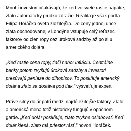
Mnohí investori očakávajú, že keď vo svete rastie napätie,
zlato automaticky prudko zdražie. Realita je však podľa
Filipa Horáčka oveľa zložitejšia. Do ceny jednej unce
zlata obchodovanej v Londýne vstupuje celý reťazec
faktorov od cien ropy cez úrokové sadzby až po silu
amerického dolára.
„Keď rastie cena ropy, tlačí nahor infláciu. Centrálne
banky potom zvyšujú úrokové sadzby a investori
presúvajú peniaze do dlhopisov. To posilňuje americký
dolár a zlato sa dostáva pod tlak,“
vysvetľuje expert.
Práve silný dolár patrí medzi najdôležitejšie faktory. Zlato
a americká mena totiž historicky fungujú v opačnom
garde. „
Keď dolár posilňuje, zlato zvykne oslabovať. Keď
dolár klesá, zlato má priestor rásť,“
hovorí Horáček.