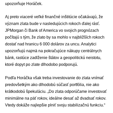
upozorňuje Horáček.
Aj preto viaceré veľké finančné inštitúcie očakávajú, že
význam zlata bude v nasledujúcich rokoch ďalej rásť.
JPMorgan či Bank of America vo svojich prognózach
počítajú s tým, že zlato by sa mohlo v najbližších rokoch
dostať nad hranicu 6 000 dolárov za uncu. Analytici
upozorňujú najmä na pokračujúce nákupy centrálnych
bánk, rastúce zadlženie štátov a geopolitickú neistotu,
ktoré dopyt po zlate dlhodobo podporujú.
Podľa Horáčka však treba investovanie do zlata vnímať
predovšetkým ako dlhodobú súčasť portfólia, nie ako
krátkodobú špekuláciu. „Do zlata odporúčame investovať
minimálne na päť rokov, ideálne desať až dvadsať rokov.
Vtedy dokáže najlepšie plniť svoju stabilizačnú funkciu.“