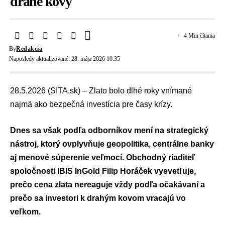
drahé kovy
4 Min čítania
By
Redakcia
Naposledy aktualizované: 28. mája 2026 10:35
28.5.2026 (SITA.sk) – Zlato bolo dlhé roky vnímané
najmä ako bezpečná investícia pre časy krízy.
Dnes sa však podľa odborníkov mení na strategický
nástroj, ktorý ovplyvňuje geopolitika, centrálne banky
aj menové súperenie veľmocí. Obchodný riaditeľ
spoločnosti
IBIS InGold
Filip Horáček vysvetľuje,
prečo cena zlata nereaguje vždy podľa očakávaní a
prečo sa investori k drahým kovom vracajú vo
veľkom.