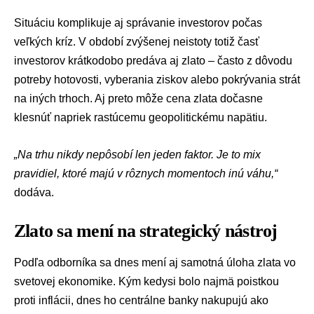
Situáciu komplikuje aj správanie investorov počas
veľkých kríz. V období zvýšenej neistoty totiž časť
investorov krátkodobo predáva aj zlato – často z dôvodu
potreby hotovosti, vyberania ziskov alebo pokrývania strát
na iných trhoch. Aj preto môže cena zlata dočasne
klesnúť napriek rastúcemu geopolitickému napätiu.
„Na trhu nikdy nepôsobí len jeden faktor. Je to mix
pravidiel, ktoré majú v rôznych momentoch inú váhu,“
dodáva.
Zlato sa mení na strategický nástroj
Podľa odborníka sa dnes mení aj samotná úloha zlata vo
svetovej ekonomike. Kým kedysi bolo najmä poistkou
proti inflácii, dnes ho centrálne banky nakupujú ako