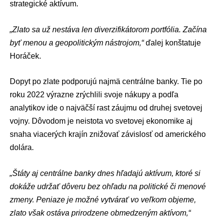
strategické aktívum.
„Zlato sa už nestáva len diverzifikátorom portfólia. Začína
byť menou a geopolitickým nástrojom,“
ďalej konštatuje
Horáček.
Dopyt po zlate podporujú najmä centrálne banky. Tie po
roku 2022 výrazne zrýchlili svoje nákupy a podľa
analytikov ide o najväčší rast záujmu od druhej svetovej
vojny. Dôvodom je neistota vo svetovej ekonomike aj
snaha viacerých krajín znižovať závislosť od amerického
dolára.
„Štáty aj centrálne banky dnes hľadajú aktívum, ktoré si
dokáže udržať dôveru bez ohľadu na politické či menové
zmeny. Peniaze je možné vytvárať vo veľkom objeme,
zlato však ostáva prirodzene obmedzeným aktívom,“