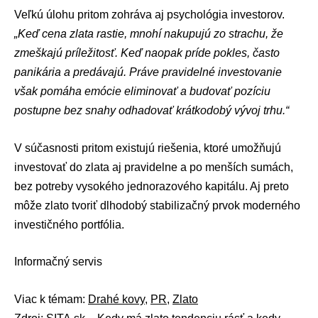
Veľkú úlohu pritom zohráva aj psychológia investorov.
„Keď cena zlata rastie, mnohí nakupujú zo strachu, že
zmeškajú príležitosť. Keď naopak príde pokles, často
panikária a predávajú. Práve pravidelné investovanie
však pomáha emócie eliminovať a budovať pozíciu
postupne bez snahy odhadovať krátkodobý vývoj trhu.“
V súčasnosti pritom existujú riešenia, ktoré umožňujú
investovať do zlata aj pravidelne a po menších sumách,
bez potreby vysokého jednorazového kapitálu. Aj preto
môže zlato tvoriť dlhodobý stabilizačný prvok moderného
investičného portfólia.
Informačný servis
Viac k témam:
Drahé kovy
,
PR
,
Zlato