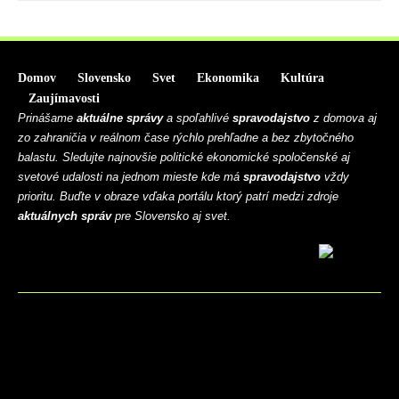
Domov
Slovensko
Svet
Ekonomika
Kultúra
Zaujímavosti
Prinášame
aktuálne správy
a spoľahlivé
spravodajstvo
z domova aj
zo zahraničia v reálnom čase rýchlo prehľadne a bez zbytočného
balastu. Sledujte najnovšie politické ekonomické spoločenské aj
svetové udalosti na jednom mieste kde má
spravodajstvo
vždy
prioritu. Buďte v obraze vďaka portálu ktorý patrí medzi zdroje
aktuálnych správ
pre Slovensko aj svet.
BLOG
CONTACT
MARKETMINDS HOME
UKÁŽKOVÁ STRÁNKA