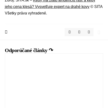
Zdroj: SITA.sk –
Kedy má zlato tendenciu rásť a kedy
jeho cena klesá? Vysvetľuje expert na drahé kovy
© SITA
Všetky práva vyhradené.
Odporúčané články ↷