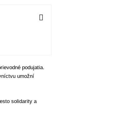
prievodné podujatia.
evníctvu umožní
esto solidarity a