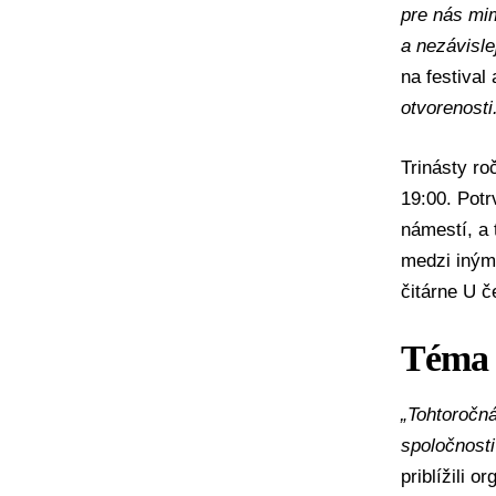
pre nás mim
a nezávislej
na festival 
otvorenosti
Trinásty ro
19:00. Pot
námestí, a 
medzi iným
čitárne U č
Téma 
„Tohtoročná
spoločnost
priblížili 