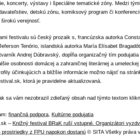
e, koncerty, výstavy i špeciálne tematické zóny. Medzi tým
avateľstiev, detskú zónu, komiksový program či konferenci
j širokú verejnosť.
mi festivalu sú český prozaik s, francúzska autorka Const
Jeferson Tenório, islandská autorka María Elísabet Bragadótt
tvarník Andrej Dúbravský, dopĺňa organizačný tím podujatia 
ďalšie osobnosti domácej a zahraničnej literárnej a umelecke
profily účinkujúcich a bližšie informácie možno nájsť na strán
stival.sk
, ktorá je pravidelne aktualizovaná.
 ak sa vám nezobrazil zdieľaný obsah nad týmto textom
klik
mam:
finančná podpora
,
Kultúrne podujatia
A.sk –
Knižný festival BRaK ruší vstupné. Organizátori vyzdvi
že prostriedky z FPU napokon dostanú
© SITA Všetky práva 