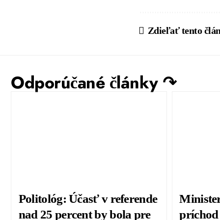
Zdieľať tento člá
Odporúčané články ↷
Politológ: Účasť v referende
Ministe
nad 25 percent by bola pre
príchod