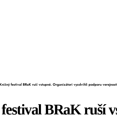
Knižný festival BRaK ruší vstupné. Organizátori vyzdvihli podporu verejnosti a dúfajú, že pr
festival BRaK ruší v