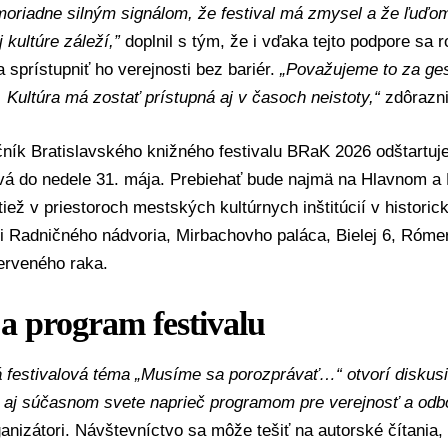
oriadne silným signálom, že festival má zmysel a že ľuďom 
 kultúre záleží,”
doplnil s tým, že i vďaka tejto podpore sa r
a sprístupniť ho verejnosti bez bariér.
„Považujeme to za gest
. Kultúra má zostať prístupná aj v časoch neistoty,“
zdôrazni
čník Bratislavského knižného festivalu BRaK 2026 odštartuje
rvá do nedele 31. mája. Prebiehať bude najmä na Hlavnom a
tiež v priestoroch mestských kultúrnych inštitúcií v histori
i Radničného nádvoria, Mirbachovho paláca, Bielej 6, Róme
erveného raka.
a program festivalu
 festivalová téma „Musíme sa porozprávať…“ otvorí diskusie 
i aj súčasnom svete naprieč programom pre verejnosť a odb
organizátori. Návštevníctvo sa môže tešiť na autorské čítania,