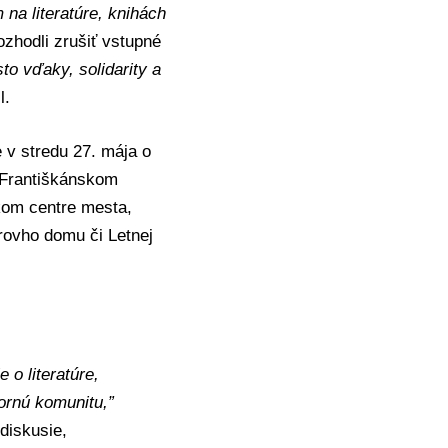
na literatúre, knihách
ozhodli zrušiť vstupné
o vďaky, solidarity a
l.
 v stredu 27. mája o
 Františkánskom
ckom centre mesta,
rovho domu či Letnej
o literatúre,
ornú komunitu,”
 diskusie,