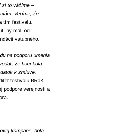
 si to vážime –
úciám. Veríme, že
 tím festivalu.
ut, by mali od
ndácii vstupného.
du na podporu umenia
vedať, že hoci bola
odatok k zmluve.
diteľ festivalu BRaK
ej podpore verejnosti a
ora.
ngovej kampane, bola