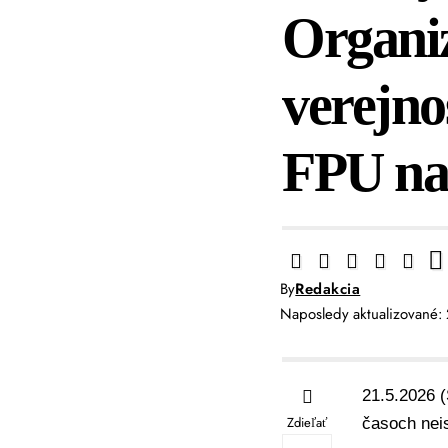
Organiz
verejno
FPU na
By
Redakcia
Naposledy aktualizované:
21.5.2026 (
Zdieľať
časoch neis