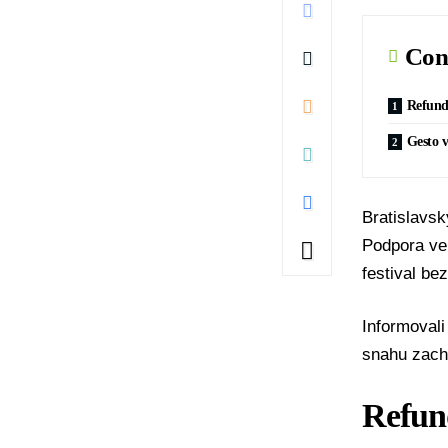
Con
Refund
Gesto 
Bratislavsk
Podpora ver
festival be
Informovali
snahu zacho
Refun