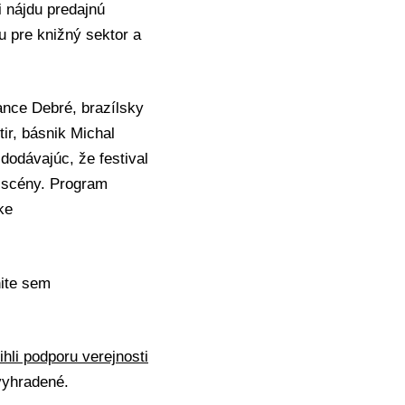
i nájdu predajnú
u pre knižný sektor a
ance Debré, brazílsky
ir, básnik Michal
dodávajúc, že festival
j scény. Program
ke
nite sem
hli podporu verejnosti
vyhradené.