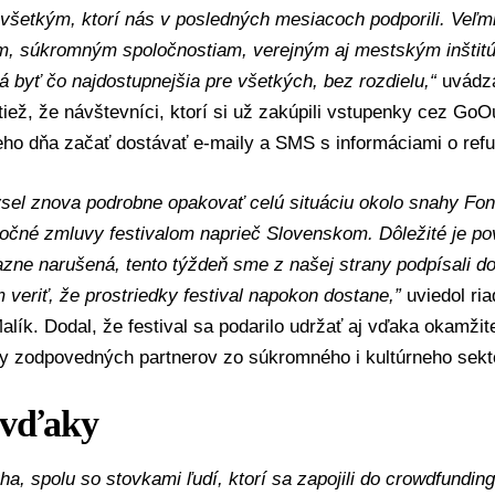
šetkým, ktorí nás v posledných mesiacoch podporili. Veľmi
om, súkromným spoločnostiam, verejným aj mestským inštit
má byť čo najdostupnejšia pre všetkých, bez rozdielu,“
uvádza
tiež, že návštevníci, ktorí si už zakúpili vstupenky cez GoO
eho dňa začať dostávať e-maily a SMS s informáciami o refu
el znova podrobne opakovať celú situáciu okolo snahy
Fon
ročné zmluvy festivalom naprieč Slovenskom. Dôležité je po
zne narušená, tento týždeň sme z našej strany podpísali d
veriť, že prostriedky festival napokon dostane,”
uviedol ria
alík. Dodal, že festival sa podarilo udržať aj vďaka okamžit
y zodpovedných partnerov zo súkromného i kultúrneho sekt
 vďaky
ha, spolu so stovkami ľudí, ktorí sa zapojili do crowdfundi