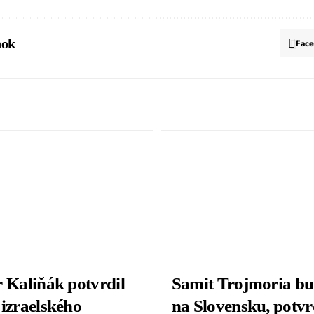
nok
Fac
r Kaliňák potvrdil
Samit Trojmoria bu
 izraelského
na Slovensku, potvr