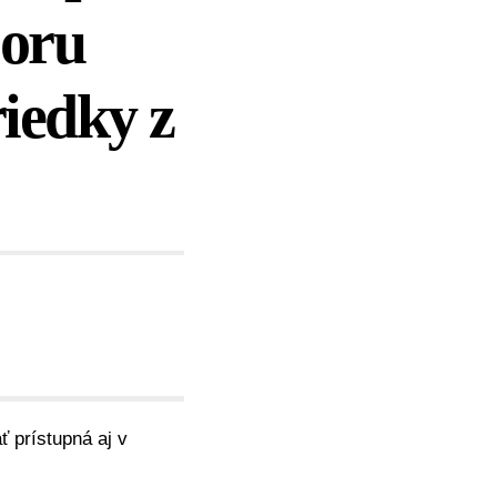
poru
riedky z
ť prístupná aj v