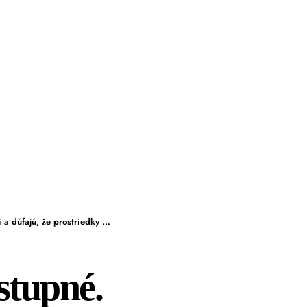
ostriedky z FPU napokon dostanú
stupné.