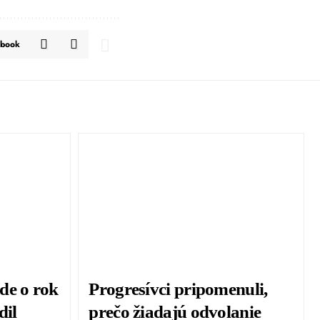
ebook
de o rok
Progresívci pripomenuli,
dil
prečo žiadajú odvolanie