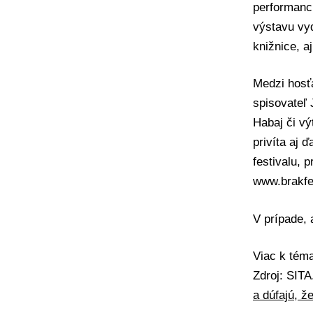
performanci
výstavu vyd
knižnice, a
Medzi hosťa
spisovateľ 
Habaj či vý
privíta aj 
festivalu, 
www.brakfe
V prípade,
Viac k té
Zdroj: SIT
a dúfajú, 