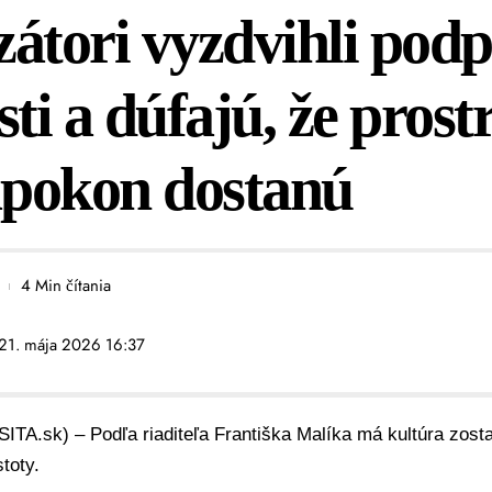
átori vyzdvihli pod
sti a dúfajú, že prost
pokon dostanú
4 Min čítania
 21. mája 2026 16:37
SITA.sk) – Podľa riaditeľa Františka Malíka má kultúra zosta
toty.