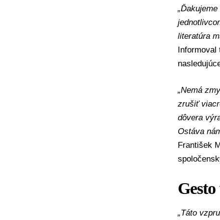
„Ďakujeme v
jednotlivc
literatúra 
Informoval 
nasledujúc
„Nemá zmys
zrušiť viac
dôvera výra
Ostáva nám 
František M
spoločensk
Gesto
„Táto vzpru