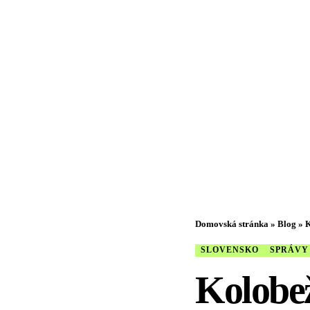
Domovská stránka
»
Blog
»
K
SLOVENSKO
SPRÁVY
Kolobež