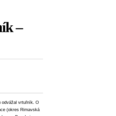
ík –
 odvážal vrtuľník. O
ince (okres Rimavská