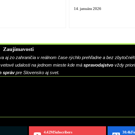
14. januára 2026
Zaujímavosti
 aj zo zahraničia v reálnom čase rýchlo prehľadne a bez zbytočné
 svetové udalosti na jednom mieste kde má
spravodajstvo
vždy priori
h správ
pre Slovensko aj svet.
4.42M
Subscribers
30.4k
Fo