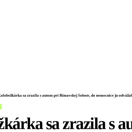
olobežkárka sa zrazila s autom pri Rimavskej Sobote, do nemocnice ju odváža
kárka sa zrazila s 