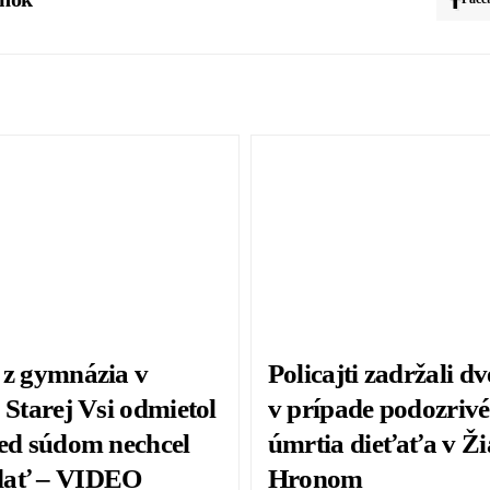
 z gymnázia v
Policajti zadržali d
 Starej Vsi odmietol
v prípade podozriv
red súdom nechcel
úmrtia dieťaťa v Ži
dať – VIDEO
Hronom