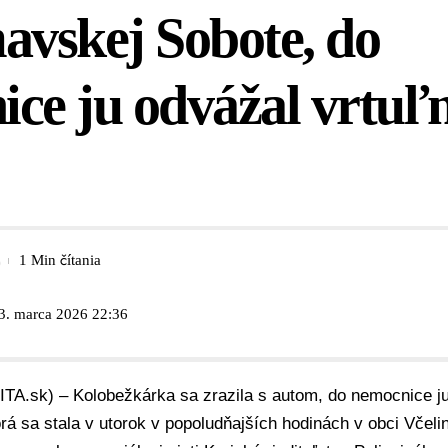
avskej Sobote, do
ce ju odvážal vrtuľn
1 Min čítania
 3. marca 2026 22:36
ITA.sk) – Kolobežkárka sa zrazila s autom, do nemocnice ju
rá sa stala v utorok v popoludňajších hodinách v obci Včel