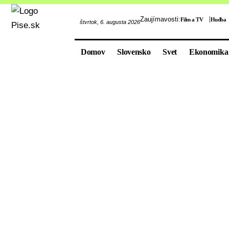
Zaujímavosti:
Film a TV
Hudba
štvrtok, 6. augusta 2026
Domov
Slovensko
Svet
Ekonomika