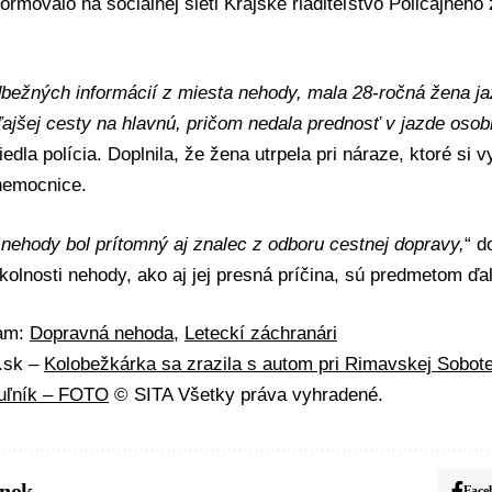
formovalo na sociálnej sieti Krajské riaditeľstvo Policajného
bežných informácií z miesta nehody, mala 28-ročná žena j
ľajšej cesty na hlavnú, pričom nedala prednosť v jazde oso
iedla polícia. Doplnila, že žena utrpela pri náraze, ktoré si vy
nemocnice.
nehody bol prítomný aj znalec z odboru cestnej dopravy,
“ d
okolnosti nehody, ako aj jej presná príčina, sú predmetom ďa
mam:
Dopravná nehoda
,
Leteckí záchranári
A.sk –
Kolobežkárka sa zrazila s autom pri Rimavskej Sobot
tuľník – FOTO
© SITA Všetky práva vyhradené.
ánok
Face