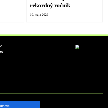
rekordný ročník
10. mája 2026
ho
tu.
llowers