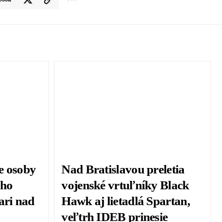
ve osoby
Nad Bratislavou preletia
ého
vojenské vrtuľníky Black
ari nad
Hawk aj lietadlá Spartan,
veľtrh IDEB prinesie