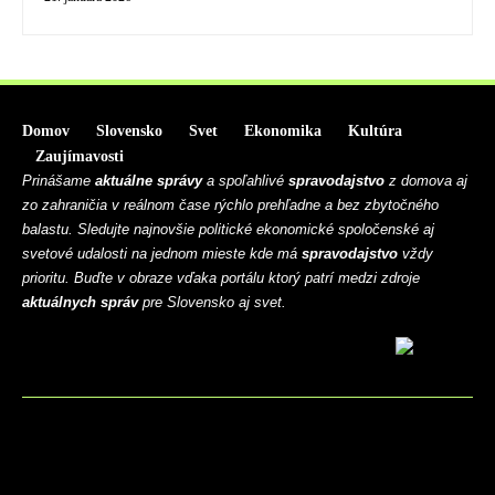
Domov
Slovensko
Svet
Ekonomika
Kultúra
Zaujímavosti
Prinášame
aktuálne správy
a spoľahlivé
spravodajstvo
z domova aj
zo zahraničia v reálnom čase rýchlo prehľadne a bez zbytočného
balastu. Sledujte najnovšie politické ekonomické spoločenské aj
svetové udalosti na jednom mieste kde má
spravodajstvo
vždy
prioritu. Buďte v obraze vďaka portálu ktorý patrí medzi zdroje
aktuálnych správ
pre Slovensko aj svet.
BLOG
CONTACT
MARKETMINDS HOME