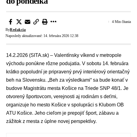
do pondelka
4 Min čítania
By
Redakcia
Naposledy aktualizované: 14. februára 2026 12:38
14.2.2026 (SITA.sk) – Valentínsky víkend v metropole
východu ponúkne rôzne podujatia. V sobotu 14. februára
krátko popoludní je pripravený prvý interiérový orientačný
beh na Slovensku. „Beh za výsledkami“ sa bude konať v
budove
Magistrátu mesta Košice
na Triede SNP 48/1. Je
otvorený športovcom, verejnosti aj rodinám s deťmi,
organizuje ho mesto Košice v spolupráci s Klubom OB
ATU Košice. Jeho cieľom je prepojiť šport, zábavu a
zážitok z mesta z úplne novej perspektívy.