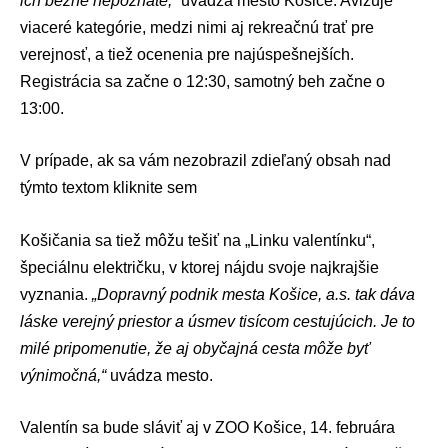
ich bežne nepoznáte,“
uvádza mesto Košice. Avizuje
viaceré kategórie, medzi nimi aj rekreačnú trať pre
verejnosť, a tiež ocenenia pre najúspešnejších.
Registrácia sa začne o 12:30, samotný beh začne o
13:00.
V prípade, ak sa vám nezobrazil zdieľaný obsah nad
týmto textom
kliknite sem
Košičania sa tiež môžu tešiť na „Linku valentínku“,
špeciálnu električku, v ktorej nájdu svoje najkrajšie
vyznania.
„Dopravný podnik mesta Košice, a.s. tak dáva
láske verejný priestor a úsmev tisícom cestujúcich. Je to
milé pripomenutie, že aj obyčajná cesta môže byť
výnimočná,“
uvádza mesto.
Valentín
sa bude sláviť aj v ZOO Košice, 14. februára