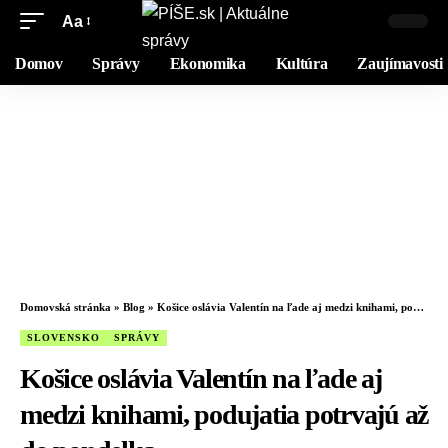
Aa
Domov
Správy
Ekonomika
Kultúra
Zaujímavosti
Domovská stránka
»
Blog
»
Košice oslávia Valentín na ľade aj medzi knihami, podujatia potrvajú až do pondelka
SLOVENSKO
SPRÁVY
Košice oslávia Valentín na ľade aj
medzi knihami, podujatia potrvajú až