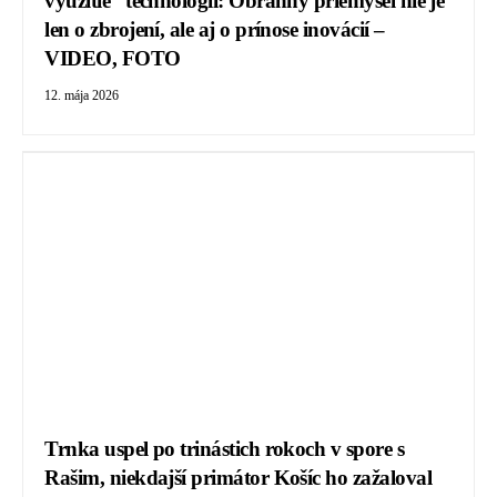
využitie“ technológií: Obranný priemysel nie je
len o zbrojení, ale aj o prínose inovácií –
VIDEO, FOTO
12. mája 2026
Trnka uspel po trinástich rokoch v spore s
Rašim, niekdajší primátor Košíc ho zažaloval