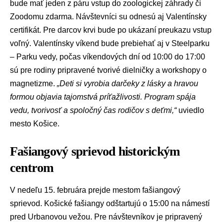
bude mať jeden z páru vstup do zoologickej záhrady či
Zoodomu zdarma. Návštevníci su odnesú aj Valentínsky
certifikát. Pre darcov krvi bude po ukázaní preukazu vstup
voľný. Valentínsky víkend bude prebiehať aj v Steelparku
– Parku vedy, počas víkendových dní od 10:00 do 17:00
sú pre rodiny pripravené tvorivé dielničky a workshopy o
magnetizme.
„Deti si vyrobia darčeky z lásky a hravou
formou objavia tajomstvá príťažlivosti. Program spája
vedu, tvorivosť a spoločný čas rodičov s deťmi,“
uviedlo
mesto Košice.
Fašiangový sprievod historickým
centrom
V nedeľu 15. februára prejde mestom fašiangový
sprievod. Košické fašiangy odštartujú o 15:00 na námestí
pred Urbanovou vežou. Pre návštevníkov je pripravený