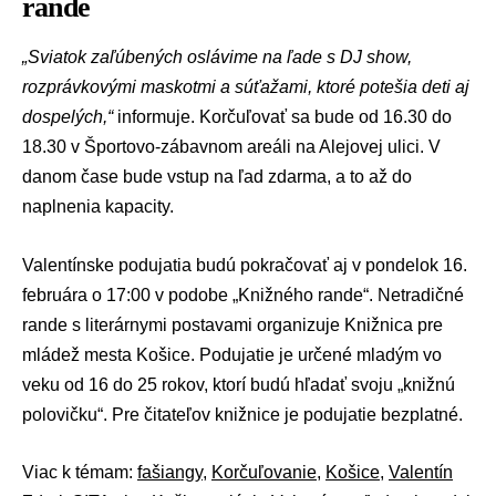
rande
„Sviatok zaľúbených oslávime na ľade s DJ show,
rozprávkovými maskotmi a súťažami, ktoré potešia deti aj
dospelých,“
informuje. Korčuľovať sa bude od 16.30 do
18.30 v Športovo-zábavnom areáli na Alejovej ulici. V
danom čase bude vstup na ľad zdarma, a to až do
naplnenia kapacity.
Valentínske podujatia budú pokračovať aj v pondelok 16.
februára o 17:00 v podobe „Knižného rande“. Netradičné
rande s literárnymi postavami organizuje Knižnica pre
mládež mesta Košice. Podujatie je určené mladým vo
veku od 16 do 25 rokov, ktorí budú hľadať svoju „knižnú
polovičku“. Pre čitateľov knižnice je podujatie bezplatné.
Viac k témam:
fašiangy
,
Korčuľovanie
,
Košice
,
Valentín