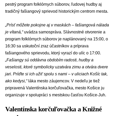
pestrý program folklórnych súborov, ľudovej hudby aj
tradičný fašiangový sprievod historickým centrom mesta.
„Prísť môžete pokojne aj v maskách – fašiangová nálada
je vítaná,“
uvádza samospráva. Slávnostné otvorenie a
program folklórnych súborov je naplánovaný na 15:00, o
16:30 sa uskutoční zraz účastníkov a príprava
fašiangového sprievodu, ktorý vyrazí do ulíc o 17:00.
„Fašiangy sú oddávna obdobím radosti, hudby a
veselosti, ktoré symbolicky uzatvára zimu a otvára dvere
jari. Príďte si ich užiť spolu s nami – v uliciach Košíc tak,
ako kedysi,“
láka mesto záujemcov. V nedeľu je tiež
pripravená Valentínska korčuľovačka, mesto Košice ju
organizuje v spolupráci s mestskou časťou Košice-Juh.
Valentínska korčuľovačka a Knižné