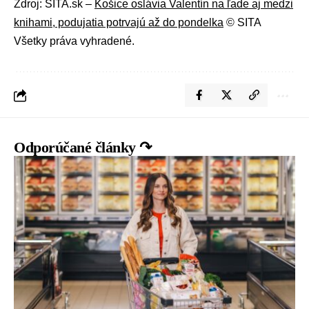
Zdroj: SITA.sk –
Košice oslávia Valentín na ľade aj medzi
knihami, podujatia potrvajú až do pondelka
© SITA
Všetky práva vyhradené.
Odporúčané články ↷