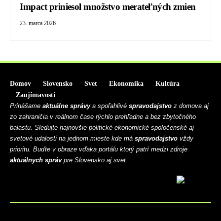
Impact priniesol množstvo merateľných zmien
23. marca 2026
Domov
Slovensko
Svet
Ekonomika
Kultúra
Zaujímavosti
Prinášame
aktuálne správy
a spoľahlivé
spravodajstvo
z domova aj
zo zahraničia v reálnom čase rýchlo prehľadne a bez zbytočného
balastu. Sledujte najnovšie politické ekonomické spoločenské aj
svetové udalosti na jednom mieste kde má
spravodajstvo
vždy
prioritu. Buďte v obraze vďaka portálu ktorý patrí medzi zdroje
aktuálnych správ
pre Slovensko aj svet.
BLOG