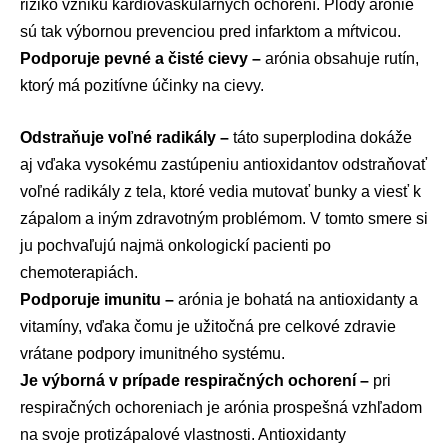
riziko vzniku kardiovaskulárnych ochorení. Plody arónie
sú tak výbornou prevenciou pred infarktom a mŕtvicou.
Podporuje pevné a čisté cievy –
arónia obsahuje rutín,
ktorý má pozitívne účinky na cievy.
Odstraňuje voľné radikály –
táto superplodina dokáže
aj vďaka vysokému zastúpeniu antioxidantov odstraňovať
voľné radikály z tela, ktoré vedia mutovať bunky a viesť k
zápalom a iným zdravotným problémom. V tomto smere si
ju pochvaľujú najmä onkologickí pacienti po
chemoterapiách.
Podporuje imunitu –
arónia je bohatá na antioxidanty a
vitamíny, vďaka čomu je užitočná pre celkové zdravie
vrátane podpory imunitného systému.
Je výborná v prípade respiračných ochorení –
pri
respiračných ochoreniach je arónia prospešná vzhľadom
na svoje protizápalové vlastnosti. Antioxidanty