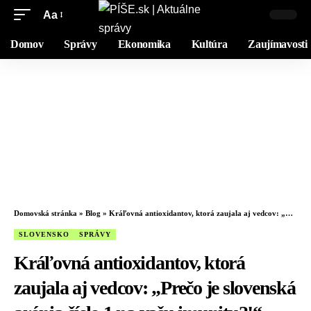
Aa
Domov
Správy
Ekonomika
Kultúra
Zaujímavosti
Domovská stránka
»
Blog
»
Kráľovná antioxidantov, ktorá zaujala aj vedcov: „Prečo je slovenská arónia číslo 1 na vašu imunitu?!“
SLOVENSKO
SPRÁVY
Kráľovná antioxidantov, ktorá
zaujala aj vedcov: „Prečo je slovenská