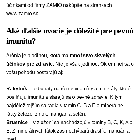
účinkami od firmy ZAMIO nakúpite na stránkach
www.zamio.sk
.
Aké ďalšie ovocie je dôležité pre pevnú
imunitu?
Arónia je plodinou, ktorá má
množstvo skvelých
účinkov pre zdravie
. Nie je však jedinou. Okrem nej sa o
vašu pohodu postarajú aj:
Rakytník –
je bohatý na rôzne vitamíny a minerály, ktoré
posilňujú imunitu a starajú sa o pevné zdravie. K tým
najdôležitejším sa radia vitamín C, B a E a minerálne
látky železo, zinok, mangán a selén.
Brusnice –
v zložení sa nachádzajú vitamíny B, C, K, A a
E. Z minerálnych látok zas nechýbajú draslík, mangán a
meď.