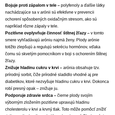
Bojuje proti zápalom v tele –
polyfenoly a ďalšie látky
nachádzajúce sa v arónii sú efektívne v prevencii
ochorení spôsobených oxidačným stresom, ako sú
napríklad rôzne zápaly v tele.
Pozitívne ovplyvňuje činnosť štítnej žľazy –
v tomto
smere vyhľadávajú aróniu najmä ženy. Plody arónie
totižto zlepšujú a regulujú sekréciu hormónov, vďaka
čomu sú skvelým pomocníkom v boji s ochorením štítnej
žľazy.
Znižuje hladinu cukru v krvi –
arónia obsahuje tzv.
prírodný sorbit, čiže prírodné sladidlo vhodné aj pre
diabetikov, ktoré nezvyšuje hladinu cukru v krvi. Dokonca
robí presný opak – znižuje ju.
Podporuje zdravie srdca –
čierne plody svojím
výborným zložením pozitívne upravujú hladinu
cholesterolu v krvi a krvný tlak. Toto môže pomôcť znížiť