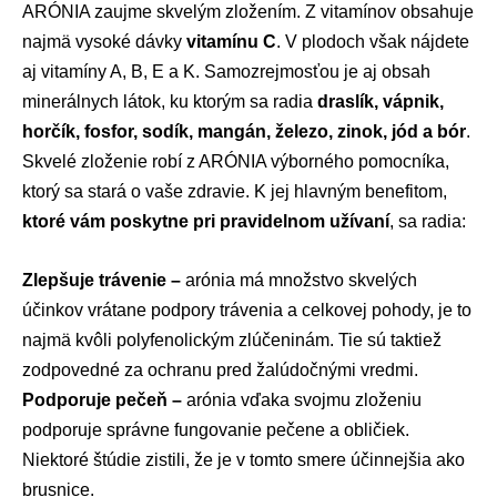
ARÓNIA zaujme skvelým zložením. Z vitamínov obsahuje
najmä vysoké dávky
vitamínu C
. V plodoch však nájdete
aj vitamíny A, B, E a K. Samozrejmosťou je aj obsah
minerálnych látok, ku ktorým sa radia
draslík, vápnik,
horčík, fosfor, sodík, mangán, železo, zinok, jód a bór
.
Skvelé zloženie robí z ARÓNIA výborného pomocníka,
ktorý sa stará o vaše zdravie. K jej hlavným benefitom,
ktoré vám poskytne pri pravidelnom užívaní
, sa radia:
Zlepšuje trávenie –
arónia má množstvo skvelých
účinkov vrátane podpory trávenia a celkovej pohody, je to
najmä kvôli polyfenolickým zlúčeninám. Tie sú taktiež
zodpovedné za ochranu pred žalúdočnými vredmi.
Podporuje pečeň –
arónia vďaka svojmu zloženiu
podporuje správne fungovanie pečene a obličiek.
Niektoré štúdie zistili, že je v tomto smere účinnejšia ako
brusnice.