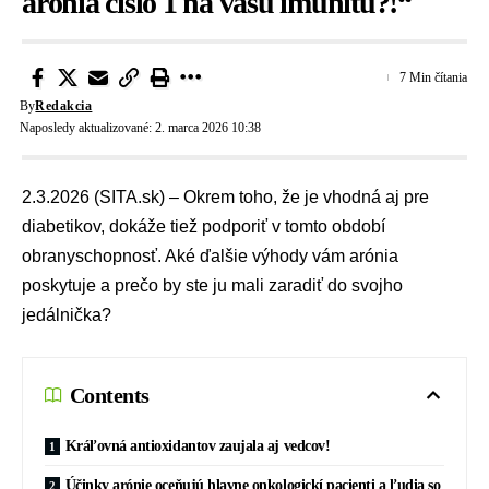
arónia číslo 1 na vašu imunitu?!“
7 Min čítania
By
Redakcia
Naposledy aktualizované: 2. marca 2026 10:38
2.3.2026 (SITA.sk) – Okrem toho, že je vhodná aj pre
diabetikov, dokáže tiež podporiť v tomto období
obranyschopnosť. Aké ďalšie výhody vám arónia
poskytuje a prečo by ste ju mali zaradiť do svojho
jedálnička?
Contents
Kráľovná antioxidantov zaujala aj vedcov!
Účinky arónie oceňujú hlavne onkologickí pacienti a ľudia so