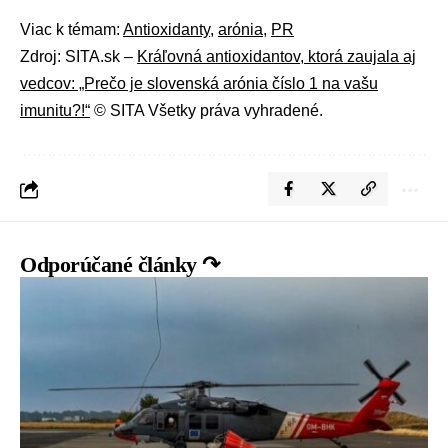
Viac k témam:
Antioxidanty
,
arónia
,
PR
Zdroj: SITA.sk –
Kráľovná antioxidantov, ktorá zaujala aj
vedcov: „Prečo je slovenská arónia číslo 1 na vašu
imunitu?!“
© SITA Všetky práva vyhradené.
Odporúčané články ↷