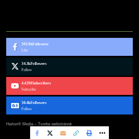
CONTACT
MARKETMINDS HOME
UKÁŽKOVÁ STRÁNKA
393.9k
Followers
Like
34.3k
Followers
Follow
4.42M
Subscribers
Subscribe
30.4k
Followers
Follow
Harton® Media –
Tvorba webstránok