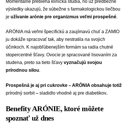
Momentálne prebieha klinická štúdia, no už predbežné
výsledky ukazujú, že súbežne s farmakologickou liečbou
je
užívanie arónie
pre organizmus veľmi prospešné
.
ARÓNIA má veľmi špecifickú a zaujímavú chuť a ZAMIO
ju dokáže spracovať tak, aby nestratila na svojich
účinkoch. K najobľúbenejším formám sa radia chutné
stopercentné šťavy. Ovocie je spracované lisovaním za
studena, preto sa tieto šťavy
vyznačujú svojou
prírodnou silou
.
Prospešná je aj pri cukrovke – ARÓNIA obsahuje totiž
prírodný sorbit
–
sladidlo vhodné aj pre diabetikov
.
Benefity ARÓNIE, ktoré môžete
spoznať už dnes