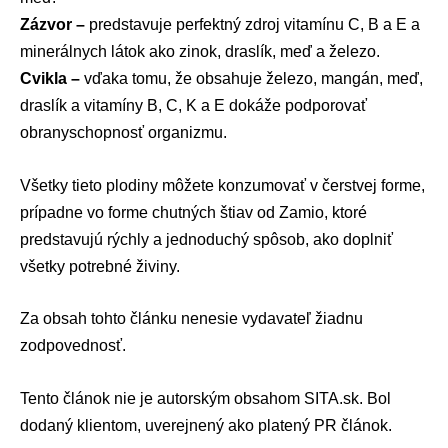
Zázvor –
predstavuje perfektný zdroj vitamínu C, B a E a
minerálnych látok ako zinok, draslík, meď a železo.
Cvikla –
vďaka tomu, že obsahuje železo, mangán, meď,
draslík a vitamíny B, C, K a E dokáže podporovať
obranyschopnosť organizmu.
Všetky tieto plodiny môžete konzumovať v čerstvej forme,
prípadne vo forme chutných štiav od Zamio, ktoré
predstavujú rýchly a jednoduchý spôsob, ako doplniť
všetky potrebné živiny.
Za obsah tohto článku nenesie vydavateľ žiadnu
zodpovednosť.
Tento článok nie je autorským obsahom
SITA.sk
. Bol
dodaný klientom, uverejnený ako platený PR článok.