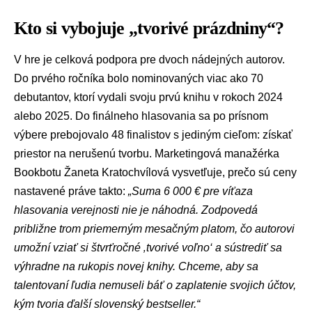
Kto si vybojuje „tvorivé prázdniny“?
V hre je celková podpora pre dvoch nádejných autorov.
Do prvého ročníka bolo nominovaných viac ako 70
debutantov, ktorí vydali svoju prvú knihu v rokoch 2024
alebo 2025. Do finálneho hlasovania sa po prísnom
výbere prebojovalo 48 finalistov s jediným cieľom: získať
priestor na nerušenú tvorbu. Marketingová manažérka
Bookbotu Žaneta Kratochvílová vysvetľuje, prečo sú ceny
nastavené práve takto:
„Suma 6 000 € pre víťaza
hlasovania verejnosti nie je náhodná. Zodpovedá
približne trom priemerným mesačným platom, čo autorovi
umožní vziať si štvrťročné ‚tvorivé voľno‘ a sústrediť sa
výhradne na rukopis novej knihy. Chceme, aby sa
talentovaní ľudia nemuseli báť o zaplatenie svojich účtov,
kým tvoria ďalší slovenský bestseller.“