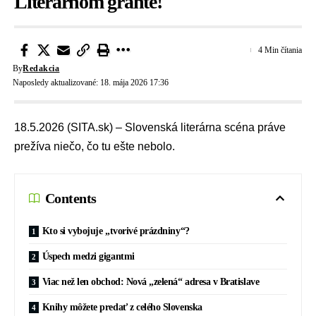
Literárnom grante!
4 Min čítania
By
Redakcia
Naposledy aktualizované: 18. mája 2026 17:36
18.5.2026 (SITA.sk) – Slovenská literárna scéna práve
prežíva niečo, čo tu ešte nebolo.
Contents
Kto si vybojuje „tvorivé prázdniny“?
Úspech medzi gigantmi
Viac než len obchod: Nová „zelená“ adresa v Bratislave
Knihy môžete predať z celého Slovenska