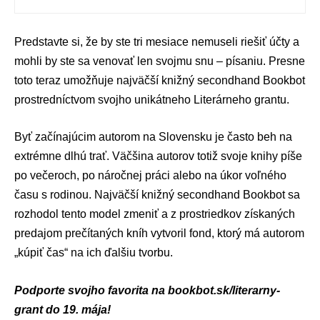
Predstavte si, že by ste tri mesiace nemuseli riešiť účty a
mohli by ste sa venovať len svojmu snu – písaniu. Presne
toto teraz umožňuje najväčší knižný secondhand Bookbot
prostredníctvom svojho unikátneho Literárneho grantu.
Byť začínajúcim autorom na Slovensku je často beh na
extrémne dlhú trať. Väčšina autorov totiž svoje knihy píše
po večeroch, po náročnej práci alebo na úkor voľného
času s rodinou. Najväčší knižný secondhand Bookbot sa
rozhodol tento model zmeniť a z prostriedkov získaných
predajom prečítaných kníh vytvoril fond, ktorý má autorom
„kúpiť čas“ na ich ďalšiu tvorbu.
Podporte svojho favorita na
bookbot.sk/literarny-
grant
do 19. mája!