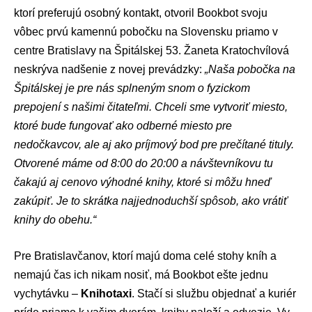
ktorí preferujú osobný kontakt, otvoril Bookbot svoju
vôbec prvú kamennú pobočku na Slovensku priamo v
centre Bratislavy na Špitálskej 53. Žaneta Kratochvílová
neskrýva nadšenie z novej prevádzky:
„Naša pobočka na
Špitálskej je pre nás splneným snom o fyzickom
prepojení s našimi čitateľmi. Chceli sme vytvoriť miesto,
ktoré bude fungovať ako odberné miesto pre
nedočkavcov, ale aj ako príjmový bod pre prečítané tituly.
Otvorené máme od 8:00 do 20:00 a návštevníkovu tu
čakajú aj cenovo výhodné knihy, ktoré si môžu hneď
zakúpiť. Je to skrátka najjednoduchší spôsob, ako vrátiť
knihy do obehu.“
Pre Bratislavčanov, ktorí majú doma celé stohy kníh a
nemajú čas ich nikam nosiť, má Bookbot ešte jednu
vychytávku –
Knihotaxi
. Stačí si službu objednať a kuriér