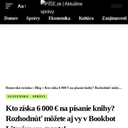
Aa
Domov
Správy
Ekonomika
Kultúra
Zaujímavosti
Domovská stránka
»
Blog
»
Kto získa 6 000 € na písanie knihy? Rozhodnúť môžete aj vy v Bookbot Literárnom grante!
SLOVENSKO
SPRÁVY
Kto získa 6 000 € na písanie knihy?
Rozhodnúť môžete aj vy v Bookbot