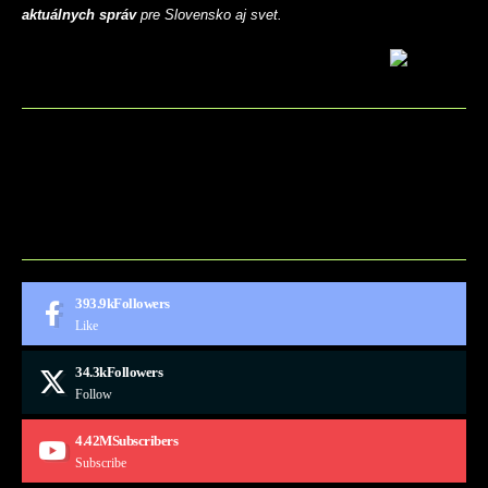
aktuálnych správ
pre Slovensko aj svet.
BLOG
CONTACT
MARKETMINDS HOME
UKÁŽKOVÁ STRÁNKA
393.9k
Followers
Like
34.3k
Followers
Follow
4.42M
Subscribers
Subscribe