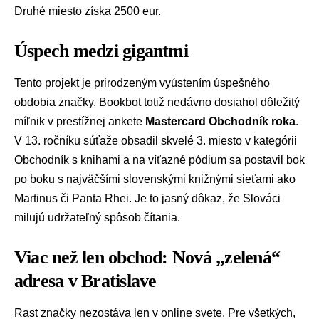
Druhé miesto získa 2500 eur.
Úspech medzi gigantmi
Tento projekt je prirodzeným vyústením úspešného
obdobia značky. Bookbot totiž nedávno dosiahol dôležitý
míľnik v prestížnej ankete
Mastercard Obchodník roka
.
V 13. ročníku súťaže obsadil skvelé 3. miesto v kategórii
Obchodník s knihami a na víťazné pódium sa postavil bok
po boku s najväčšími slovenskými knižnými sieťami ako
Martinus či Panta Rhei. Je to jasný dôkaz, že Slováci
milujú udržateľný spôsob čítania.
Viac než len obchod: Nová „zelená“
adresa v Bratislave
Rast značky nezostáva len v online svete. Pre všetkých,