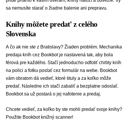
príde priamo k vašim dverám, knihy naloží a odvezie. Vy
sa nemusíte starať o žiadne balenie ani prepravu.
Knihy môžete predať z celého
Slovenska
A čo ak nie ste z Bratislavy? Žiaden problém. Mechanika
predaja kníh cez Bookbot je nastavená tak, aby bola
férová pre každého. Stačí jednoducho odfotiť chrbty kníh
na polici a fotku poslať cez formulár na webe. Bookbot
vám obratom dá vedieť, ktoré tituly a za koľko môže
predať. Následne ich stačí zabaliť a bezplatne odoslať.
Bookbot sa už postará o jej nafotenie a predaj.
Chcete vedieť, za koľko by ste mohli predať svoje knihy?
Použite
Bookbot knižný scanner
!