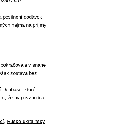
ozbou pre
a posilnení dodávok
aných najmä na príjmy
pokračovala v snahe
však zostáva bez
tí
Donbasu
, ktoré
tým, že by povzbudila
cí
,
Rusko-ukrajinský