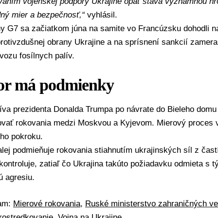
vaním vojenskej podpory Ukrajine opäť stáva významnou hr
ný mier a bezpečnosť,“
vyhlásil.
iny G7 sa začiatkom júna na samite vo
Francúzsku
dohodli n
rotivzdušnej obrany Ukrajine a na sprísnení sankcií zamer
ozu fosílnych palív.
or má podmienky
tíva prezidenta
Donalda Trumpa
po návrate do
Bieleho domu
ovať rokovania medzi
Moskvou
a
Kyjevom
. Mierový proces 
eho pokroku.
ej podmieňuje rokovania stiahnutím ukrajinských síl z čas
kontroluje, zatiaľ čo Ukrajina takúto požiadavku odmieta s 
ú agresiu
.
mam:
Mierové rokovania
,
Ruské ministerstvo zahraničných ve
rostredkovanie
,
Vojna na Ukrajine