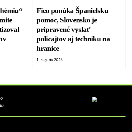
chémiu“
Fico ponúka Španielsku
mite
pomoc, Slovensko je
izoval
pripravené vyslať
ov
policajtov aj techniku na
hranice
1. augusta 2026
ho
tu.