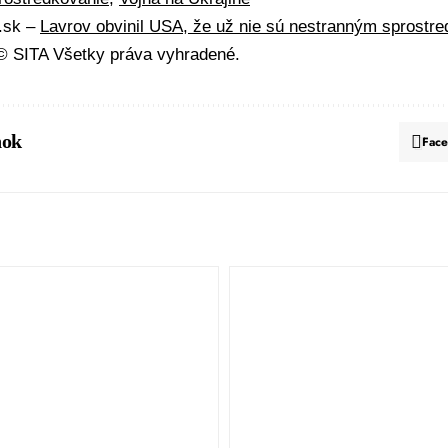
A.sk –
Lavrov obvinil USA, že už nie sú nestranným sprostr
 SITA Všetky práva vyhradené.
nok
Fac