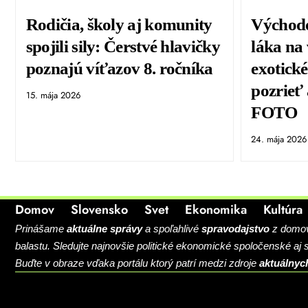
Rodičia, školy aj komunity
Východ
spojili sily: Čerstvé hlavičky
láka na
poznajú víťazov 8. ročníka
exotické
pozrieť
15. mája 2026
FOTO
24. mája 2026
Domov
Slovensko
Svet
Ekonomika
Kultúra
Prinášame
aktuálne správy
a spoľahlivé
spravodajstvo
z domova
balastu. Sledujte najnovšie politické ekonomické spoločenské aj
Buďte v obraze vďaka portálu ktorý patrí medzi zdroje
aktuálnyc
BLOG