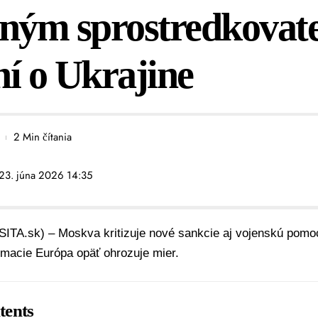
nným sprostredkova
í o Ukrajine
2 Min čítania
 23. júna 2026 14:35
SITA.sk) – Moskva kritizuje nové sankcie aj vojenskú pomo
omacie Európa opäť ohrozuje mier.
tents