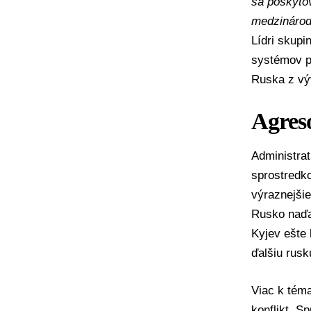
sa poskyto
medzinárod
Lídri skup
systémov p
Ruska z výv
Agres
Administra
sprostredk
výraznejši
Rusko naďal
Kyjev ešte 
ďalšiu
rusk
Viac k té
konflikt
,
Sp