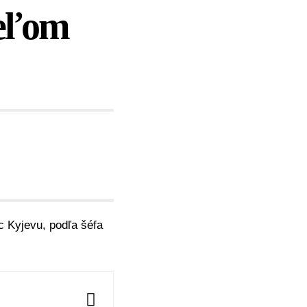
teľom
c Kyjevu, podľa šéfa