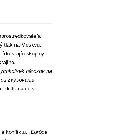
 sprostredkovateľa
ý tlak na Moskvu.
lídri krajín skupiny
rajine
.
akýchkoľvek nárokov na
stou zvyšovania
mi diplomatmi v
ie konfliktu.
„Európa