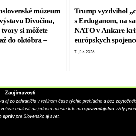
oslovenské múzeum
Trump vyzdvihol „
 výstavu Divočina,
s Erdoganom, na sa
 tvory si môžete
NATO v Ankare krit
 až do októbra –
európskych spojenc
7. júla 2026
Zaujímavosti
 aj zo zahraničia v reálnom čase rýchlo prehľadne a bez zbytočné
 svetové udalosti na jednom mieste kde má
spravodajstvo
vždy priori
h správ
pre Slovensko aj svet.