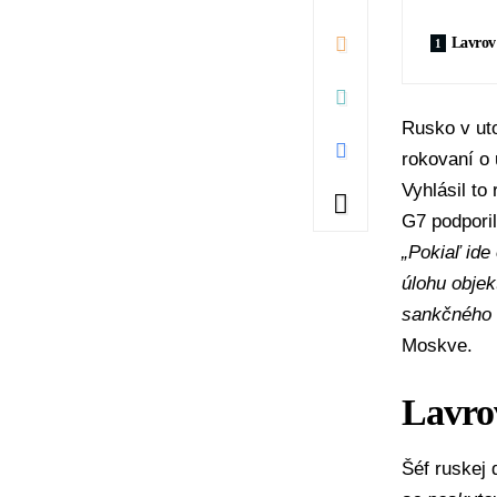
Lavrov
Rusko
v ut
rokovaní o
Vyhlásil to
G7
podporil
„Pokiaľ ide
úlohu obje
sankčného 
Moskve.
Lavro
Šéf ruskej 