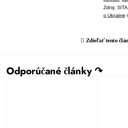
Zdroj: SIT
o Ukrajine
©
Zdieľať tento člá
Odporúčané články ↷