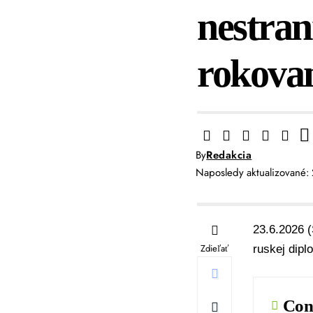
nestra
rokovan
By
Redakcia
Naposledy aktualizované:
23.6.2026 (
Zdieľať
ruskej dipl
Con