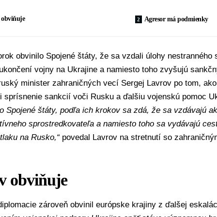
 obviňuje
Agresor má podmienky
orok obvinilo
Spojené štáty
, že sa vzdali úlohy nestranného
 ukončení vojny na Ukrajine a namiesto toho zvyšujú sankčn
 ruský minister zahraničných vecí
Sergej Lavrov
po tom, ako 
i sprísnenie sankcií voči Rusku a ďalšiu vojenskú pomoc
Uk
 o Spojené štáty, podľa ich krokov sa zdá, že sa vzdávajú 
ktívneho sprostredkovateľa a namiesto toho sa vydávajú ce
tlaku na Rusko,“
povedal Lavrov na stretnutí so zahraničný
v obviňuje
diplomacie zároveň obvinil európske krajiny z ďalšej eskalác