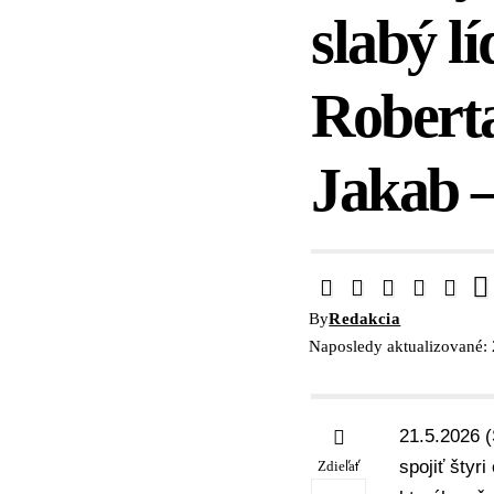
slabý lí
Roberta
Jakab 
By
Redakcia
Naposledy aktualizované:
21.5.2026 (
spojiť štyr
Zdieľať