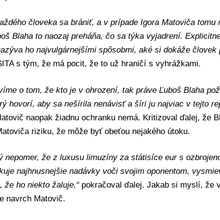
aždého človeka sa brániť, a v prípade Igora Matoviča tomu
oš Blaha to naozaj preháňa, čo sa týka vyjadrení. Explicitn
azýva ho najvulgárnejšími spôsobmi, aké si dokáže človek p
ITA s tým, že má pocit, že to už hraničí s vyhrážkami.
íme o tom, že kto je v ohrození, tak práve Ľuboš Blaha pož
ý hovorí, aby sa nešírila nenávisť a šíri ju najviac v tejto re
atovič naopak žiadnu ochranku nemá. Kritizoval ďalej, že B
atoviča riziku, že môže byť obeťou nejakého útoku.
ký nepomer, že z luxusu limuzíny za státisíce eur s ozbroj
ikuje najhnusnejšie nadávky voči svojim oponentom, vysmie
, že ho niekto žaluje,“
pokračoval ďalej. Jakab si myslí, že 
e navrch Matovič.