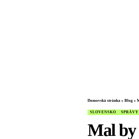
Domovská stránka
»
Blog
»
M
SLOVENSKO
SPRÁVY
Mal by 