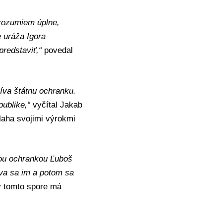
 rozumiem úplne,
e uráža Igora
redstaviť,“
povedal
íva štátnu ochranku.
publike,“
vyčítal Jakab
laha svojimi výrokmi
enou ochrankou Ľuboš
va sa im a potom sa
v tomto spore má