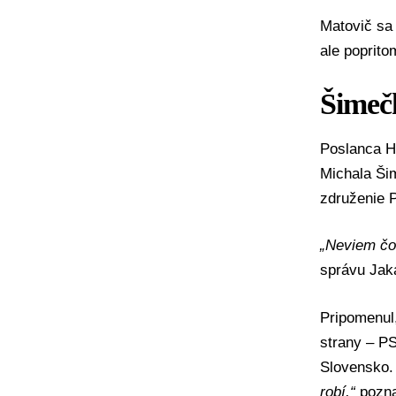
Matovič sa 
ale poprito
Šimečk
Poslanca H
Michala Ši
združenie P
„Neviem čo
správu Jak
Pripomenul,
strany – P
Slovensko.
robí,“
pozna