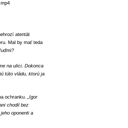
i.mp4
ehrozí atentát
eru. Mal by mať teda
 ľuďmi?
me na ulici. Dokonca
ú túto vládu, ktorú ja
na ochranku.
„Igor
ani chodil bez
 jeho oponenti a