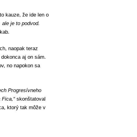
o kauze, že ide len o
 ale je to podvod.
kab.
ech, naopak teraz
a dokonca aj on sám.
kov, no napokon sa
ech Progresívneho
 Fica,“
skonštatoval
ca, ktorý tak môže v