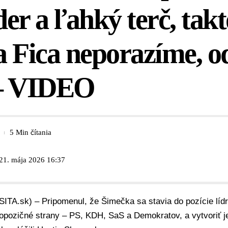
der a ľahký terč, tak
 Fica neporazíme, o
– VIDEO
5 Min čítania
 21. mája 2026 16:37
SITA.sk) – Pripomenul, že Šimečka sa stavia do pozície lídr
i opozičné strany – PS, KDH, SaS a Demokratov, a vytvoriť j