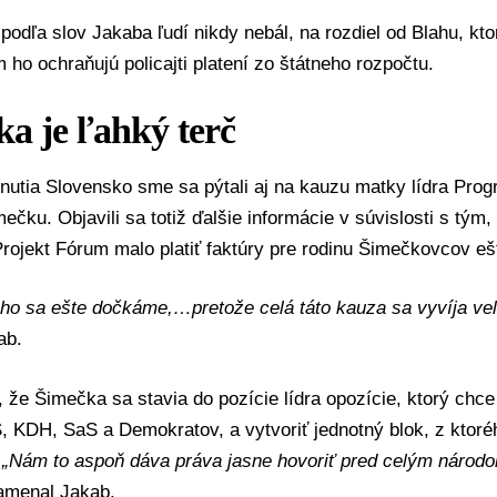
podľa slov Jakaba ľudí nikdy nebál, na rozdiel od Blahu, kt
m ho ochraňujú policajti platení zo štátneho rozpočtu.
a je ľahký terč
nutia Slovensko sme sa pýtali aj na kauzu matky lídra
Prog
mečku
. Objavili sa totiž ďalšie informácie v súvislosti s tým
rojekt Fórum malo platiť faktúry pre rodinu Šimečkovcov ešt
ho sa ešte dočkáme,…pretože celá táto kauza sa vyvíja veľ
ab.
 že Šimečka sa stavia do pozície lídra opozície, ktorý chce 
S,
KDH
,
SaS
a
Demokratov
, a vytvoriť jednotný blok, z ktor
„Nám to aspoň dáva práva jasne hovoriť pred celým národ
menal Jakab.