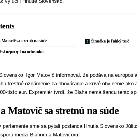
k vylúčili Hnutie Slovensko.
tents
 Matovič sa stretnú na súde
Šimečka je ľahký terč
 si nepotrpí na ochranku
 Slovensko
Igor Matovič
informoval, že podáva na europosl
ahu
trestné oznámenie za ohováranie a krivé obvinenie ako 
00-tisíc eur. Expremiér tvrdí, že Blaha nemá šancu tento sp
a Matovič sa stretnú na súde
 v parlamente sme sa pýtali poslanca Hnutia Slovensko
Júli
 sporu medzi Blahom a Matovičom.