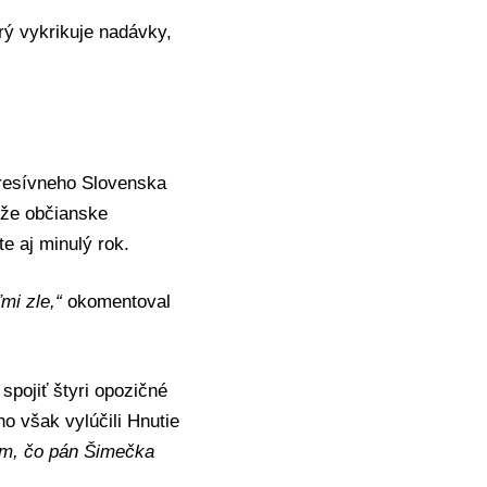
orý vykrikuje nadávky,
resívneho Slovenska
, že občianske
e aj minulý rok.
mi zle,“
okomentoval
spojiť štyri opozičné
ého však vylúčili Hnutie
om, čo pán Šimečka