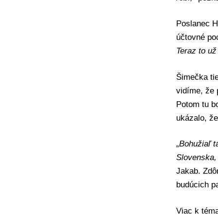
Poslanec Hn
účtovné po
Teraz to už
Šimečka tie
vidíme, že 
Potom tu bo
ukázalo, že
„
Bohužiaľ t
Slovenska, 
Jakab. Zdôr
budúcich pa
Viac k té