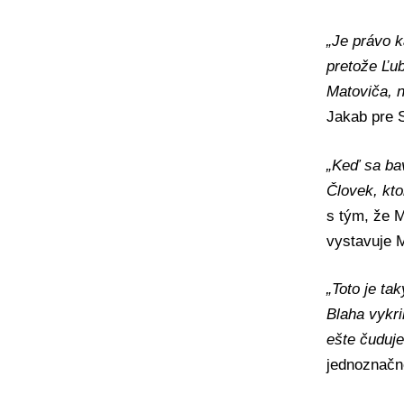
„Je právo k
pretože Ľub
Matoviča, n
Jakab pre S
„Keď sa bav
Človek, ktor
s tým, že M
vystavuje M
„Toto je ta
Blaha vykr
ešte čuduje
jednoznačn