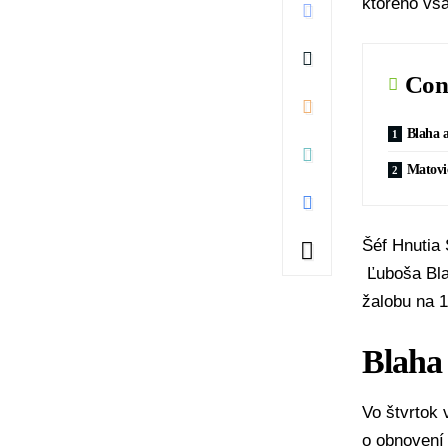
ktorého vša
Con
Blaha a
Matovič
Šéf
Hnutia
Ľuboša Bl
žalobu na 1
Blaha 
Vo štvrtok
o obnovení