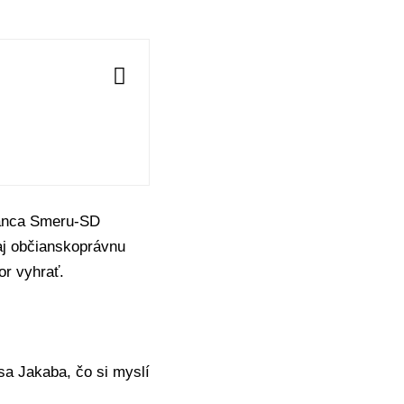
anca
Smeru-SD
aj občianskoprávnu
or vyhrať.
usa Jakaba,
čo si myslí