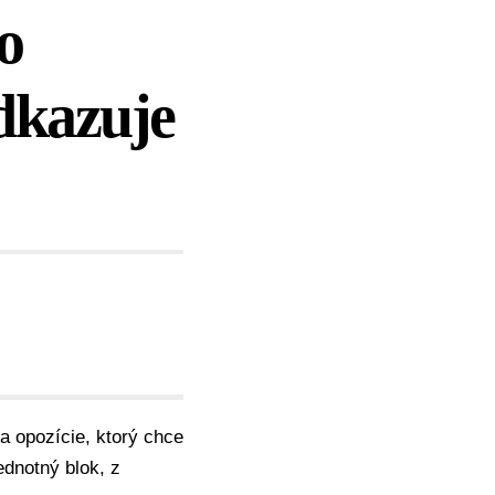
to
dkazuje
a opozície, ktorý chce
ednotný blok, z