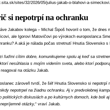
v.sita.sk/sites/32/2026/05/julius-jakab-o-blahovi-a-simeckov
ič si nepotrpí na ochranku
áve Jakabov kolega –
Michal Šipoš
hovoril o tom, že dnes n
icovi
, ale Igorovi Matovičovi po výrokoch europoslanca Sm
ranku? A aká je nálada počas stretnutí Hnutia Slovensko s
i ľuďmi cítim dobre, komunikujeme spolu aj keď sa stretne
 ktorí nesúhlasia s mojím videním sveta, alebo ktorí podporuj
reagoval na otázku Jakab.
slanec zároveň tvrdí, že šéf Hnutia Slovensko si nepotrpí 
nikdy nepotrpel na žiadnu ochranku. Aj v predvolebnej kamp
 politických diskusiách a po kultúrnych domoch, kde boli aj
 nepríjemné otázky,
“ vraví Jakab.