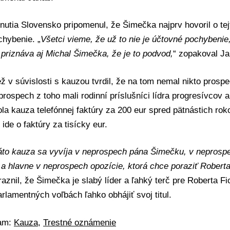
utia Slovensko pripomenul, že Šimečka najprv hovoril o tejt
chybenie. „
Všetci vieme, že už to nie je účtovné pochybenie,
 priznáva aj Michal Šimečka, že je to podvod,
“ zopakoval Ja
ž v súvislosti s kauzou tvrdil, že na tom nemal nikto prosp
prospech z toho mali rodinní príslušníci lídra progresívcov 
la kauza telefónnej faktúry za 200 eur spred pätnástich ro
 ide o faktúry za tisícky eur.
áto kauza sa vyvíja v neprospech pána Šimečku, v neprosp
a hlavne v neprospech opozície, ktorá chce poraziť Roberta
aznil, že Šimečka je slabý líder a ľahký terč pre Roberta Fi
rlamentných voľbách ľahko obhájiť svoj titul.
mam:
Kauza
,
Trestné oznámenie