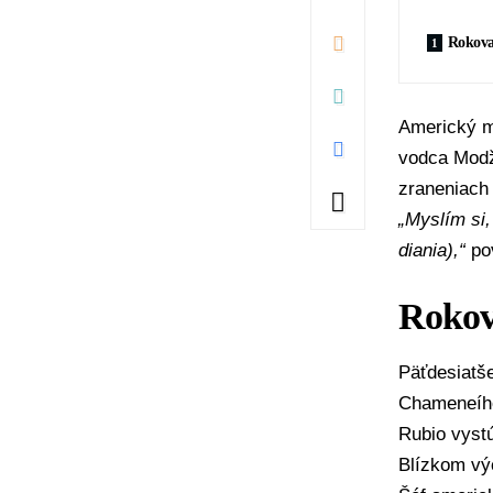
Rokova
Americký m
vodca
Mod
zraneniach
„Myslím si,
diania),“
pov
Rokov
Päťdesiatš
Chameneího,
Rubio vystú
Blízkom výc