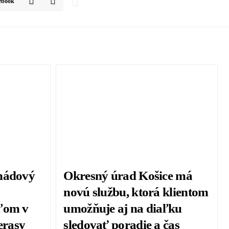
ebook
onádový
Okresný úrad Košice má
novú službu, ktorá klientom
ľom v
umožňuje aj na diaľku
erasy
sledovať poradie a čas