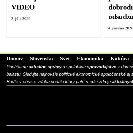
VIDEO
dobrodr
odsudzu
2. júla 2026
4. januára 202
Domov
Slovensko
Svet
Ekonomika
Kultúra
Prinášame
aktuálne správy
a spoľahlivé
spravodajstvo
z domova
balastu. Sledujte najnovšie politické ekonomické spoločenské aj
Buďte v obraze vďaka portálu ktorý patrí medzi zdroje
aktuálnyc
BLOG
CONTACT
MARKETMINDS HOME
UKÁŽKOVÁ STRÁNKA