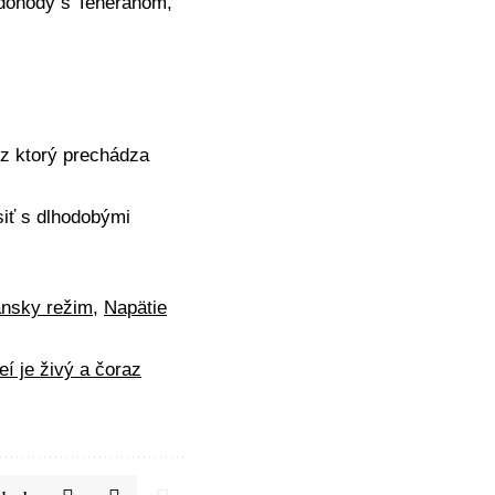
 dohody s
Teheránom
,
ez ktorý prechádza
siť s dlhodobými
ánsky režim
,
Napätie
í je živý a čoraz