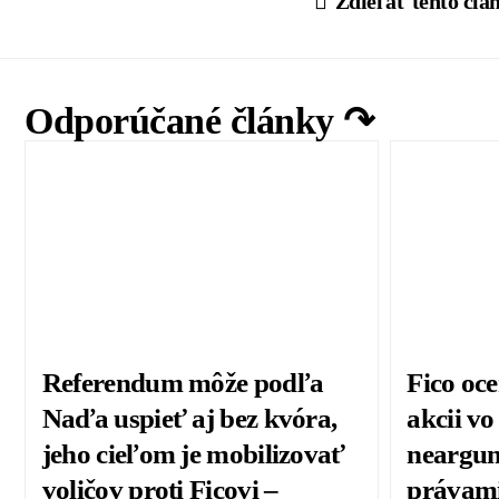
Zdieľať tento člá
Odporúčané články ↷
Referendum môže podľa
Fico oc
Naďa uspieť aj bez kvóra,
akcii vo
jeho cieľom je mobilizovať
neargum
voličov proti Ficovi –
právami