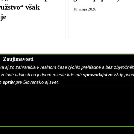
užstvo“ však
18. mája 2026
je
6
Zaujímavosti
 aj zo zahraničia v reálnom čase rýchlo prehľadne a bez zbytočné
 svetové udalosti na jednom mieste kde má
spravodajstvo
vždy priori
h správ
pre Slovensko aj svet.