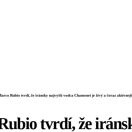
arco Rubio tvrdí, že iránsky najvyšší vodca Chameneí je živý a čoraz aktívnejš
ubio tvrdí, že iráns