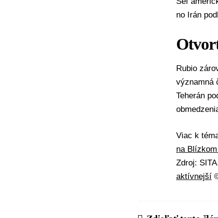
Šéf americk
no Irán po
Otvor
Rubio záro
významná č
Teherán pod
obmedzeni
Viac k té
na Blízkom
Zdroj: SIT
aktívnejší
©