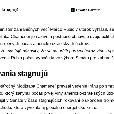
nia stagnujú
Otvorte Hormuz
inister zahraničných vecí
Marco Rubio
v utorok vyhlásil, ž
žtaba Chameneí
je nažive a postupne obnovuje svoju politick
 utrpených počas americko-izraelských útokov.
 že existujú náznaky, že sa na určitej úrovni čoraz viac zapá
edal Rubio počas vypočutia vo výbore
Senátu
pre zahranič
ania stagnujú
esťročný Modžtaba Chameneí prevzal vedenie Iránu po smrti
 ktorý zahynul počas prvej vlny americko-izraelských útok
pil v Senáte v čase stagnujúcich rokovaní o ukončení trojm
hode, ktorá vyvolala aj globálnu energetickú krízu.