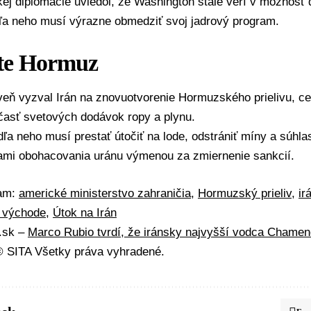
ej diplomacie uviedol, že
Washington
stále verí v možnosť
dľa neho musí výrazne obmedziť svoj jadrový program.
te Hormuz
veň vyzval
Irán
na znovuotvorenie
Hormuzského prielivu
, c
asť svetových dodávok ropy a plynu.
ľa neho musí prestať útočiť na lode, odstrániť míny a súhla
ami
obohacovania uránu
výmenou za zmiernenie sankcií.
mam:
americké ministerstvo zahraničia
,
Hormuzský prieliv
,
ir
 východe
,
Útok na Irán
A.sk –
Marco Rubio tvrdí, že iránsky najvyšší vodca Chamene
 SITA Všetky práva vyhradené.