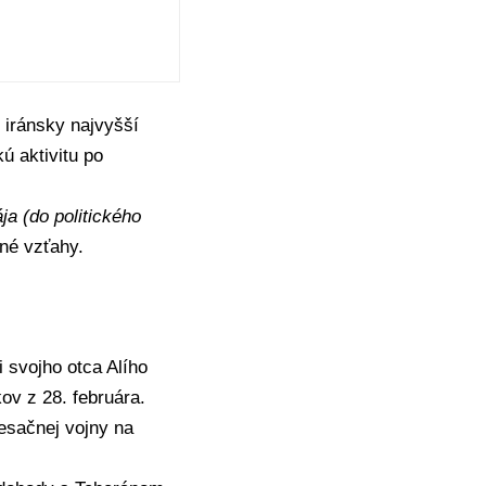
e iránsky najvyšší
ú aktivitu po
ja (do politického
né vzťahy.
 svojho otca Alího
ov z 28. februára.
esačnej vojny na