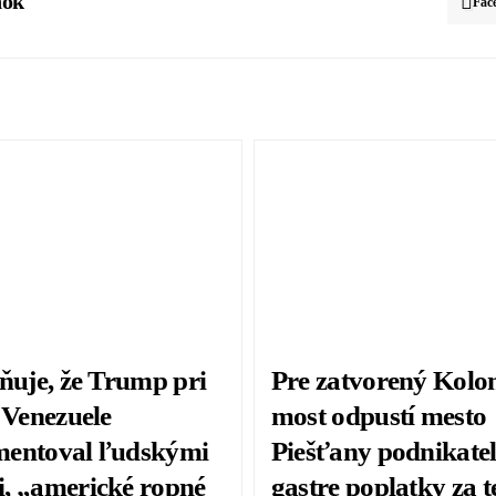
nok
Fac
eňuje, že Trump pri
Pre zatvorený Kol
 Venezuele
most odpustí mesto
entoval ľudskými
Piešťany podnikate
, „americké ropné
gastre poplatky za t