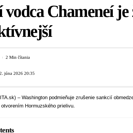
í vodca Chameneí je 
ktívnejší
2 Min čítania
2. júna 2026 20:35
SITA.sk) – Washington podmieňuje zrušenie sankcií obmedz
 otvorením Hormuzského prielivu.
tents