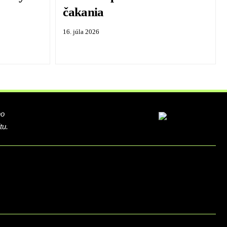
čakania
16. júla 2026
ho
tu.